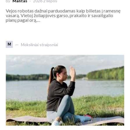
by
Mantas
2026 2 liepos
Vejos robotas dažnai parduodamas kaip bilietas į ramesnę
vasarą. Vietoj žoliapjovės garso, prakaito ir savaitgalio
planų pagal orą,…
M
Moksliniai straipsniai