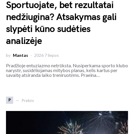
Sportuojate, bet rezultatai
nedžiugina? Atsakymas gali
slypėti kūno sudėties
analizėje
by
Mantas
2026 7 liepos
Pradžioje entuziazmo netrūksta. Nusiperkama sporto klubo
narystė, susidėliojamas mitybos planas, kelis kartus per
savaitę atsiranda laiko treniruotėms. Praeina…
P
Prekės