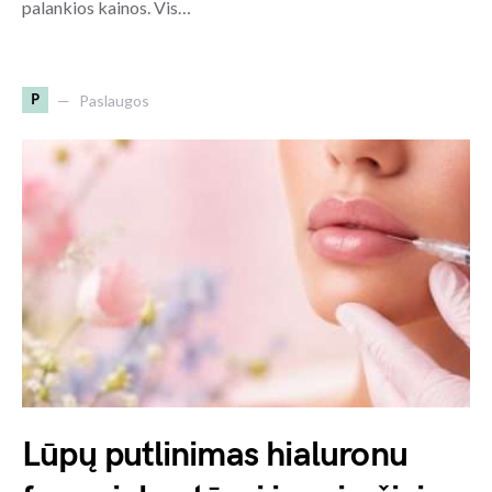
palankios kainos. Vis…
P
Paslaugos
Lūpų putlinimas hialuronu