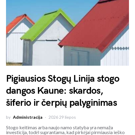
Pigiausios Stogų Linija stogo
dangos Kaune: skardos,
šiferio ir čerpių palyginimas
by
Administracija
2026 29 liepos
Stogo keitimas arba naujo namo statyba yra nemaža
investicija, todėl suprantama, kad pirkėjai pirmiausia ieško