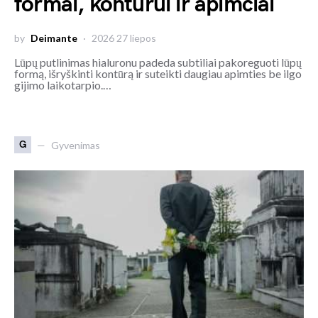
formai, kontūrui ir apimčiai
by
Deimante
2026 27 liepos
Lūpų putlinimas hialuronu padeda subtiliai pakoreguoti lūpų
formą, išryškinti kontūrą ir suteikti daugiau apimties be ilgo
gijimo laikotarpio.…
G
Gyvenimas