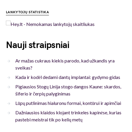
LANKYTOJŲ STATISTIKA
Nauji straipsniai
Ar mažas cukraus kiekis parodo, kad užkandis yra
sveikas?
Kada ir kodėl dedami dantų implantai: gydymo gidas
Pigiausios Stogų Linija stogo dangos Kaune: skardos,
šiferio ir čerpių palyginimas
Lūpų putlinimas hialuronu formai, kontūrui ir apimčiai
Dažniausios klaidos klojant trinkeles kapinėse, kurias
pastebi meistrai tik po kelių metų