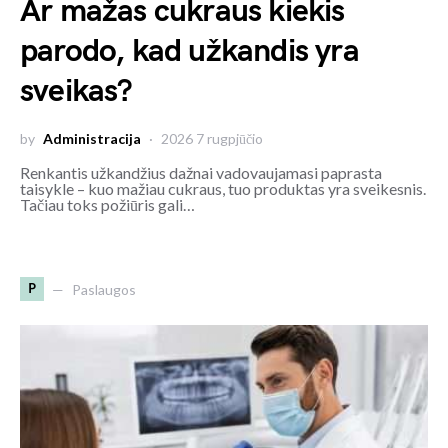
Ar mažas cukraus kiekis
parodo, kad užkandis yra
sveikas?
by
Administracija
2026 7 rugpjūčio
Renkantis užkandžius dažnai vadovaujamasi paprasta
taisykle – kuo mažiau cukraus, tuo produktas yra sveikesnis.
Tačiau toks požiūris gali…
P
Paslaugos