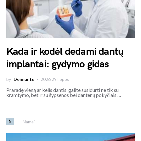
Kada ir kodėl dedami dantų
implantai: gydymo gidas
by
Deimante
2026 29 liepos
Praradę vieną ar kelis dantis, galite susidurti ne tik su
kramtymo, bet ir su šypsenos bei dantenų pokyčiais.…
N
Namai