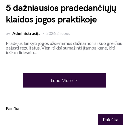
5 dažniausios pradedančiųjų
klaidos jogos praktikoje
by
Administracija
2026 2 liepos
Pradėjus lankyti jogos užsiėmimus dažnai norisi kuo greičiau
pajusti rezultatus. Vieni tikisi sumažinti įtampą kūne, kiti
ieško didesnio…
Load More
Paieška
Paieška