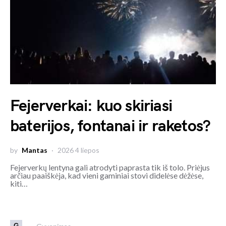
Fejerverkai: kuo skiriasi
baterijos, fontanai ir raketos?
by
Mantas
2026 4 liepos
Fejerverkų lentyna gali atrodyti paprasta tik iš tolo. Priėjus
arčiau paaiškėja, kad vieni gaminiai stovi didelėse dėžėse,
kiti…
G