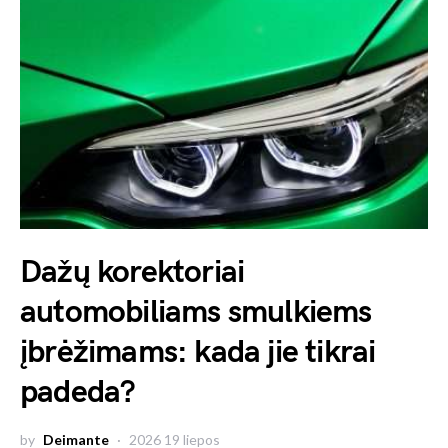
Dažų korektoriai
automobiliams smulkiems
įbrėžimams: kada jie tikrai
padeda?
by
Deimante
2026 19 liepos