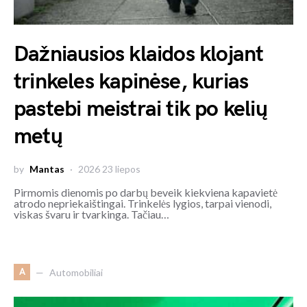
Dažniausios klaidos klojant
trinkeles kapinėse, kurias
pastebi meistrai tik po kelių
metų
by
Mantas
2026 23 liepos
Pirmomis dienomis po darbų beveik kiekviena kapavietė
atrodo nepriekaištingai. Trinkelės lygios, tarpai vienodi,
viskas švaru ir tvarkinga. Tačiau…
A
Automobiliai