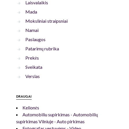
Laisvalaikis
Mada
Moksliniai straipsniai
Namai
Paslaugos
Patarimų rubrika
Prekės
Sveikata
Verslas
DRAUGAI
Kelionės
Automobiliu supirkimas - Automobilių
supirkimas Vilniuje - Auto pirkimas
Fotografas vestuvėms - Video