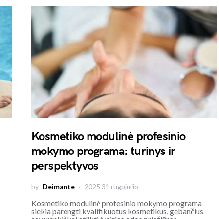
Kosmetiko modulinė profesinio
mokymo programa: turinys ir
perspektyvos
by
Deimante
2025 31 rugpjūčio
Kosmetiko modulinė profesinio mokymo programa
siekia parengti kvalifikuotus kosmetikus, gebančius
savarankiškai atlikti įvairias odos priežiūros