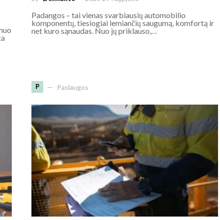
Padangos – tai vienas svarbiausių automobilio
komponentų, tiesiogiai lemiančių saugumą, komfortą ir
 nuo
net kuro sąnaudas. Nuo jų priklauso,…
ta
P
Paslaugos