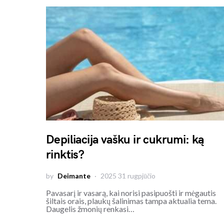
Depiliacija vašku ir cukrumi: ką
rinktis?
by
Deimante
2025 31 rugpjūčio
Pavasarį ir vasarą, kai norisi pasipuošti ir mėgautis
šiltais orais, plaukų šalinimas tampa aktualia tema.
Daugelis žmonių renkasi…