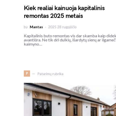
Kiek realiai kainuoja kapitalinis
remontas 2025 metais
by
Mantas
2025 28 rugpjūčio
Kapitalinis buto remontas vis dar skamba kaip didel
avantiūra. Ne tik dėl dulkių, išardytų sienų ar ilgameč
kaimyno…
P
Patarimų rubrika