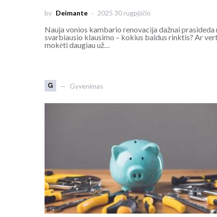
by
Deimante
2025 30 rugpjūčio
Nauja vonios kambario renovacija dažnai prasideda
svarbiausio klausimo – kokius baldus rinktis? Ar ver
mokėti daugiau už…
G
Gyvenimas