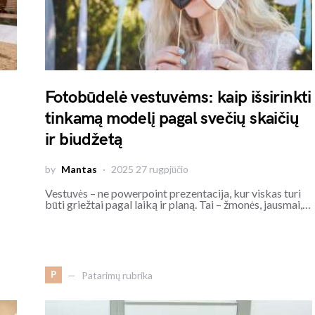
Fotobūdelė vestuvėms: kaip išsirinkti
tinkamą modelį pagal svečių skaičių
ir biudžetą
by
Mantas
2025 27 rugpjūčio
Vestuvės – ne powerpoint prezentacija, kur viskas turi
būti griežtai pagal laiką ir planą. Tai – žmonės, jausmai,…
P
Patarimų rubrika