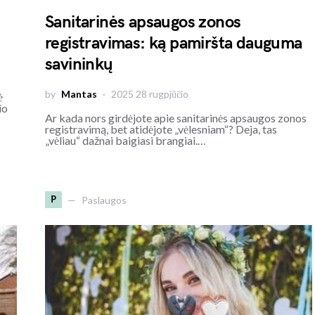
Sanitarinės apsaugos zonos
registravimas: ką pamiršta dauguma
savininkų
by
Mantas
2025 28 rugpjūčio
ė
io
Ar kada nors girdėjote apie sanitarinės apsaugos zonos
registravimą, bet atidėjote „vėlesniam“? Deja, tas
„vėliau“ dažnai baigiasi brangiai.…
P
Paslaugos