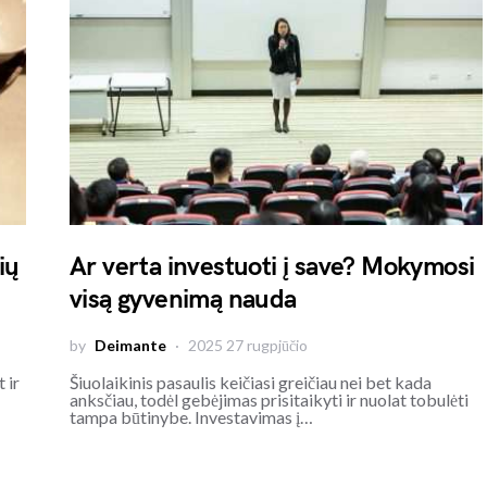
ių
Ar verta investuoti į save? Mokymosi
visą gyvenimą nauda
by
Deimante
2025 27 rugpjūčio
 ir
Šiuolaikinis pasaulis keičiasi greičiau nei bet kada
anksčiau, todėl gebėjimas prisitaikyti ir nuolat tobulėti
tampa būtinybe. Investavimas į…