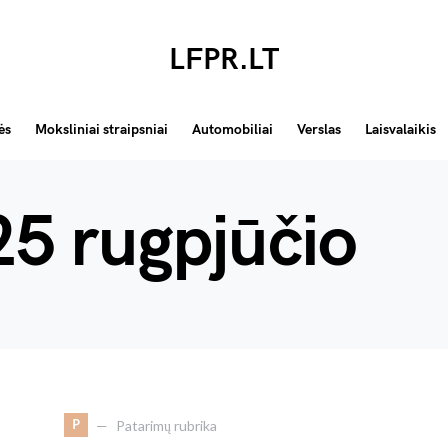
LFPR.LT
ės
Moksliniai straipsniai
Automobiliai
Verslas
Laisvalaikis
5 rugpjūčio
P
Patarimų rubrika