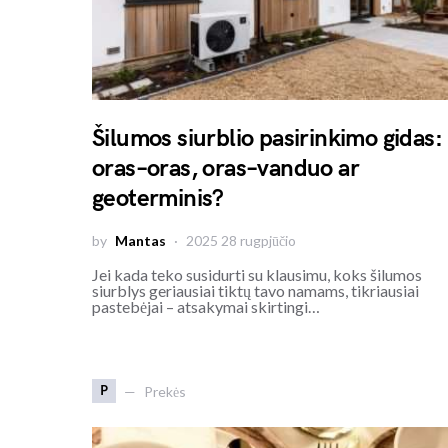
Šilumos siurblio pasirinkimo gidas:
oras–oras, oras–vanduo ar
geoterminis?
by
Mantas
2025 28 rugpjūčio
Jei kada teko susidurti su klausimu, koks šilumos
siurblys geriausiai tiktų tavo namams, tikriausiai
pastebėjai – atsakymai skirtingi…
P
Prekės