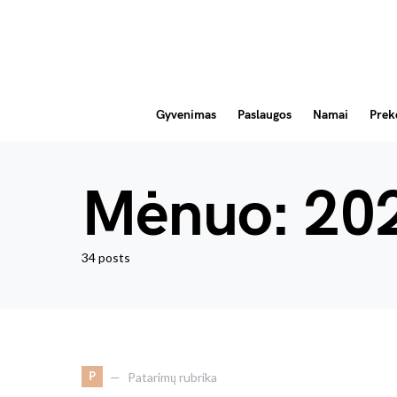
Gyvenimas
Paslaugos
Namai
Prek
Mėnuo:
202
34 posts
P
Patarimų rubrika