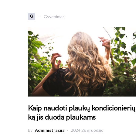
G
Gyvenimas
Kaip naudoti plaukų kondicionierių 
ką jis duoda plaukams
by
Administracija
2024 26 gruodžio