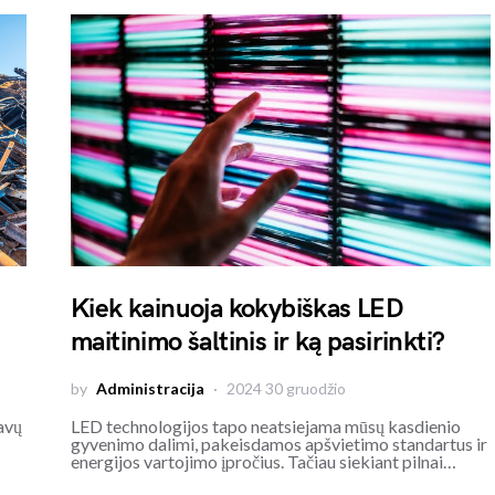
Kiek kainuoja kokybiškas LED
maitinimo šaltinis ir ką pasirinkti?
by
Administracija
2024 30 gruodžio
avų
LED technologijos tapo neatsiejama mūsų kasdienio
gyvenimo dalimi, pakeisdamos apšvietimo standartus ir
energijos vartojimo įpročius. Tačiau siekiant pilnai…