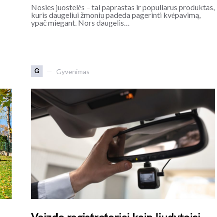
s
Nosies juostelės – tai paprastas ir populiarus produktas,
kuris daugeliui žmonių padeda pagerinti kvėpavimą,
ypač miegant. Nors daugelis…
G
Gyvenimas