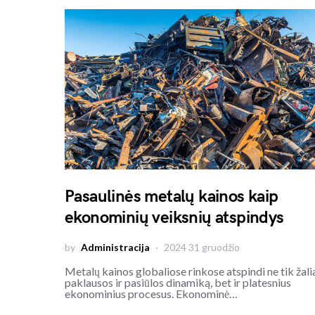
Pasaulinės metalų kainos kaip
ekonominių veiksnių atspindys
by
Administracija
2024 31 gruodžio
Metalų kainos globaliose rinkose atspindi ne tik žali
paklausos ir pasiūlos dinamiką, bet ir platesnius
ekonominius procesus. Ekonominė…