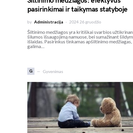
Šiltinimo medžiagos: efektyvūs
pasirinkimai ir taikymas statyboje
by
Administracija
2024 26 gruodžio
Šiltinimo medžiagos yra kritiškai svarbios užtikrinan
šilumos išsaugojimą namuose, bei sumažinant šildy
išlaidas. Pasirinkus tinkamas apšiltinimo medžiagas,
galima…
G
Gyvenimas