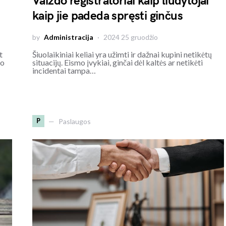
Vaizdo registratoriai kaip liudytojai
kaip jie padeda spręsti ginčus
by
Administracija
2024 25 gruodžio
t
Šiuolaikiniai keliai yra užimti ir dažnai kupini netikėtų
mo
situacijų. Eismo įvykiai, ginčai dėl kaltės ar netikėti
incidentai tampa…
P
Paslaugos