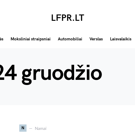
LFPR.LT
ės
Moksliniai straipsniai
Automobiliai
Verslas
Laisvalaikis
4 gruodžio
N
Namai