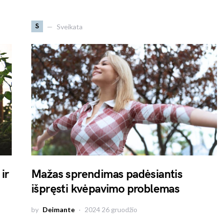
S
Sveikata
ir
Mažas sprendimas padėsiantis
išpręsti kvėpavimo problemas
by
Deimante
2024 26 gruodžio