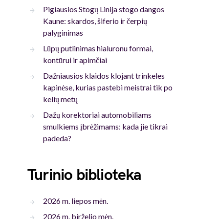
Pigiausios Stogų Linija stogo dangos
Kaune: skardos, šiferio ir čerpių
palyginimas
Lūpų putlinimas hialuronu formai,
kontūrui ir apimčiai
Dažniausios klaidos klojant trinkeles
kapinėse, kurias pastebi meistrai tik po
kelių metų
Dažų korektoriai automobiliams
smulkiems įbrėžimams: kada jie tikrai
padeda?
Turinio biblioteka
2026 m. liepos mėn.
2026 m. birželio mėn.