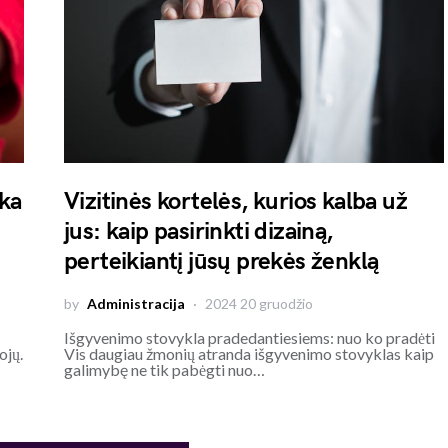
eka
Vizitinės kortelės, kurios kalba už
jus: kaip pasirinkti dizainą,
perteikiantį jūsų prekės ženklą
by
Administracija
2024 20 gruodžio
Išgyvenimo stovykla pradedantiesiems: nuo ko pradėti
ojų.
Vis daugiau žmonių atranda išgyvenimo stovyklas kaip
galimybę ne tik pabėgti nuo…