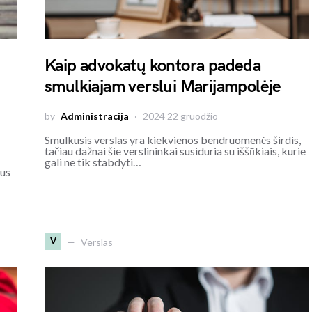
Kaip advokatų kontora padeda
smulkiajam verslui Marijampolėje
by
Administracija
2024 22 gruodžio
Smulkusis verslas yra kiekvienos bendruomenės širdis,
tačiau dažnai šie verslininkai susiduria su iššūkiais, kurie
gali ne tik stabdyti…
sus
V
Verslas