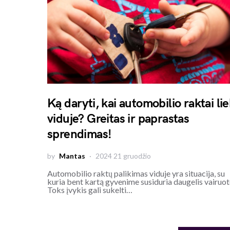
Ką daryti, kai automobilio raktai li
viduje? Greitas ir paprastas
sprendimas!
by
Mantas
2024 21 gruodžio
Automobilio raktų palikimas viduje yra situacija, su
kuria bent kartą gyvenime susiduria daugelis vairuot
Toks įvykis gali sukelti…