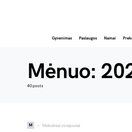
Gyvenimas
Paslaugos
Namai
Prek
Mėnuo:
202
40 posts
M
Moksliniai straipsniai