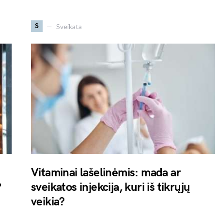
S
Sveikata
Vitaminai lašelinėmis: mada ar
?
sveikatos injekcija, kuri iš tikrųjų
veikia?