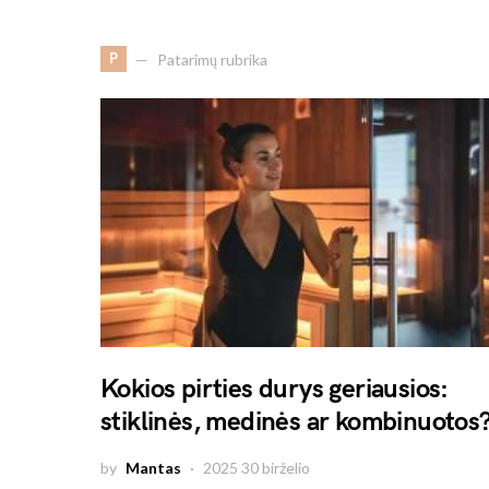
P
Patarimų rubrika
Kokios pirties durys geriausios:
stiklinės, medinės ar kombinuotos
by
Mantas
2025 30 birželio