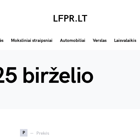
LFPR.LT
ės
Moksliniai straipsniai
Automobiliai
Verslas
Laisvalaikis
5 birželio
P
Prekės