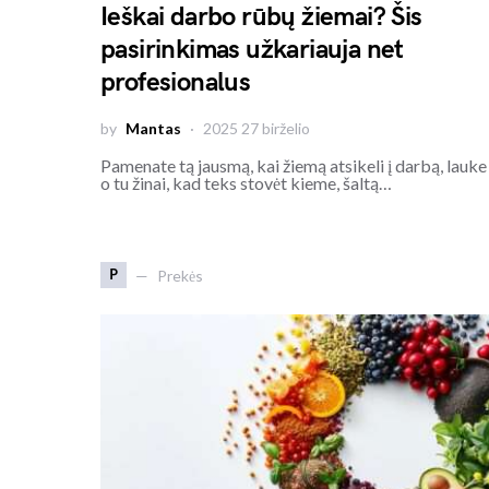
Ieškai darbo rūbų žiemai? Šis
pasirinkimas užkariauja net
profesionalus
by
Mantas
2025 27 birželio
Pamenate tą jausmą, kai žiemą atsikeli į darbą, lauke 
o tu žinai, kad teks stovėt kieme, šaltą…
P
Prekės