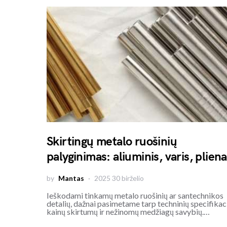
Skirtingų metalo ruošinių
palyginimas: aliuminis, varis, plien
by
Mantas
2025 30 birželio
Ieškodami tinkamų metalo ruošinių ar santechnikos
detalių, dažnai pasimetame tarp techninių specifikaci
kainų skirtumų ir nežinomų medžiagų savybių.…