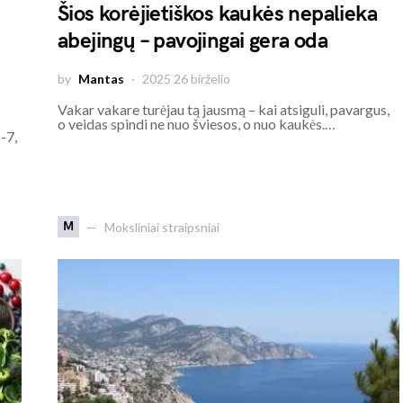
Šios korėjietiškos kaukės nepalieka
abejingų – pavojingai gera oda
by
Mantas
2025 26 birželio
Vakar vakare turėjau tą jausmą – kai atsiguli, pavargus,
o veidas spindi ne nuo šviesos, o nuo kaukės.…
-7,
M
Moksliniai straipsniai