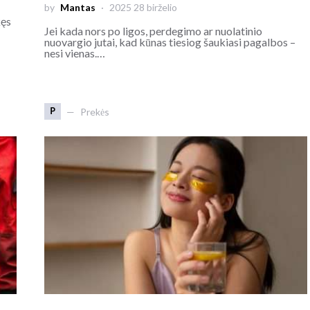
by
Mantas
2025 28 birželio
kęs
Jei kada nors po ligos, perdegimo ar nuolatinio
nuovargio jutai, kad kūnas tiesiog šaukiasi pagalbos –
nesi vienas.…
P
Prekės