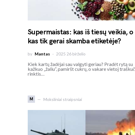
Supermaistas: kas iš tiesų veikia, o
kas tik gerai skamba etiketėje?
by
Mantas
2025 26 birželio
Kiek kartų žadėjai sau valgyti geriau? Pradėt rytą su
kažkuo „žaliu“, pamiršt cukrų, o vakare vietoj traškuč
rinktis…
M
Moksliniai straipsniai