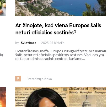
Ar žinojote, kad viena Europos šalis
neturi oficialios sostinės?
by
Svietimas
2025 25 birželio
Lichtenšteinas, maža Europos kunigaikštystė, yra unikali
ių
šalis, neturinti oficialiai paskirtos sostinės. Vaducas yra
de facto administracinis centras, kuriame…
P
Patarimų rubrika