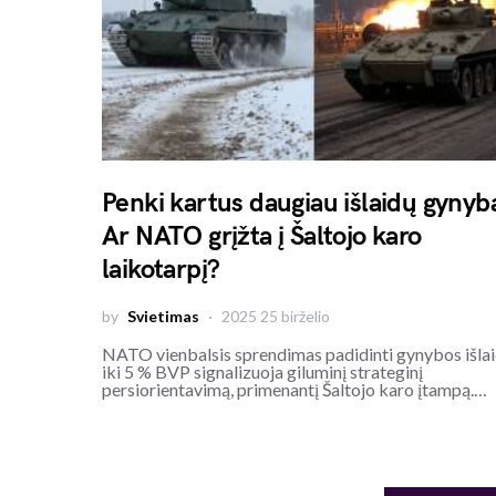
Penki kartus daugiau išlaidų gynyba
Ar NATO grįžta į Šaltojo karo
laikotarpį?
by
Svietimas
2025 25 birželio
NATO vienbalsis sprendimas padidinti gynybos išla
iki 5 % BVP signalizuoja giluminį strateginį
persiorientavimą, primenantį Šaltojo karo įtampą.…