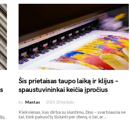
Šis prietaisas taupo laiką ir klijus –
as
spaustuvininkai keičia įpročius
by
Mantas
2025 30 birželio
Kiekvienas, kas dirba su siuntimu, žino – svarbiausia ne
jų,
tai, kiek pakuočių išsiunti per dieną, o tai, ar…