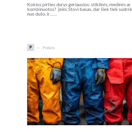
Kokios pirties durys geriausios: stiklinės, medinės ar
kombinuotos? Įeini. Stovi basas, dar šiek tiek sudrė
nuo dušo, ir……
P
Prekės