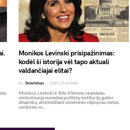
i.
Monikos Levinski prisipažinimas:
kodėl ši istorija vėl tapo aktuali
valdančiajai elitai?
by
Svietimas
2025 25 birželio
idas
Monikos Levinski ir Bilo Klintono skandalas
simbolizuoja nuolatinę politinių institucijų galios
dinamiką, atskleidžiant sistemines silpnąsias vietas,
susijusias su…