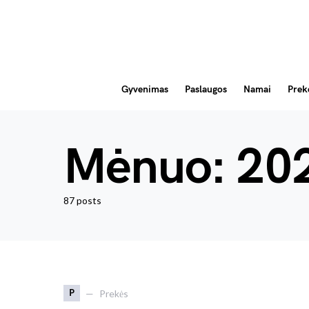
Gyvenimas
Paslaugos
Namai
Prek
Mėnuo:
202
87 posts
P
Prekės