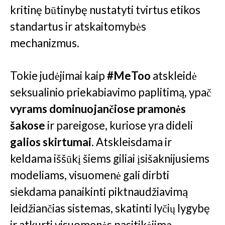
kritinę būtinybę nustatyti tvirtus etikos
standartus ir atskaitomybės
mechanizmus.
Tokie judėjimai kaip
#MeToo
atskleidė
seksualinio priekabiavimo paplitimą, ypač
vyrams dominuojančiose pramonės
šakose
ir pareigose, kuriose yra dideli
galios skirtumai
. Atskleisdama ir
keldama iššūkį šiems giliai įsišaknijusiems
modeliams, visuomenė gali dirbti
siekdama panaikinti piktnaudžiavimą
leidžiančias sistemas, skatinti lyčių lygybę
ir atkurti visuomenės pasitikėjimą