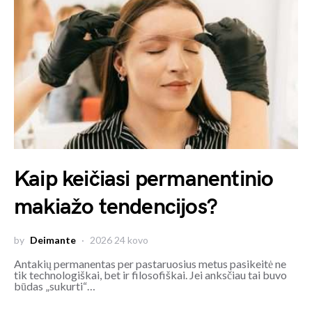
Kaip keičiasi permanentinio
makiažo tendencijos?
by
Deimante
2026 24 kovo
Antakių permanentas per pastaruosius metus pasikeitė ne
tik technologiškai, bet ir filosofiškai. Jei anksčiau tai buvo
būdas „sukurti“…