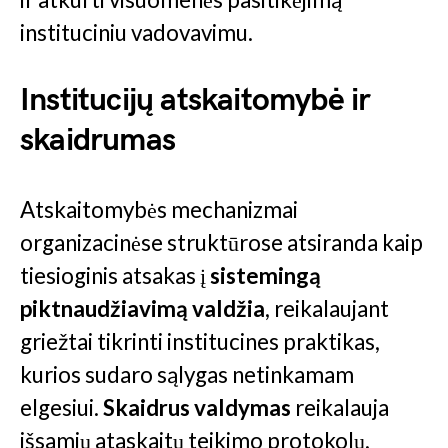
instituciniu vadovavimu.
Institucijų atskaitomybė ir
skaidrumas
Atskaitomybės mechanizmai
organizacinėse struktūrose atsiranda kaip
tiesioginis atsakas į
sistemingą
piktnaudžiavimą valdžia
, reikalaujant
griežtai tikrinti institucines praktikas,
kurios sudaro sąlygas netinkamam
elgesiui.
Skaidrus valdymas
reikalauja
išsamių ataskaitų teikimo protokolų,