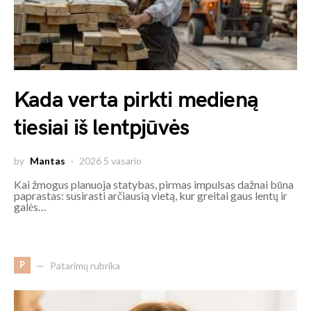
Kada verta pirkti medieną
tiesiai iš lentpjūvės
by
Mantas
2026 5 vasario
Kai žmogus planuoja statybas, pirmas impulsas dažnai būna
paprastas: susirasti arčiausią vietą, kur greitai gaus lentų ir
galės…
P
Patarimų rubrika