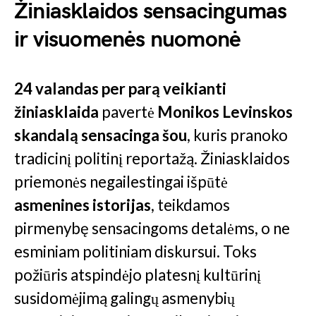
Žiniasklaidos sensacingumas
ir visuomenės nuomonė
24 valandas per parą veikianti
žiniasklaida
pavertė
Monikos Levinskos
skandalą
sensacinga šou
, kuris pranoko
tradicinį politinį reportažą. Žiniasklaidos
priemonės negailestingai išpūtė
asmenines istorijas
, teikdamos
pirmenybę sensacingoms detalėms, o ne
esminiam politiniam diskursui. Toks
požiūris atspindėjo platesnį kultūrinį
susidomėjimą galingų asmenybių