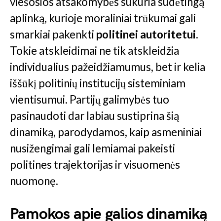
viešosios atsakomybės sukuria sudėtingą
aplinką, kurioje moraliniai trūkumai gali
smarkiai pakenkti
politinei autoritetui
.
Tokie atskleidimai ne tik atskleidžia
individualius pažeidžiamumus, bet ir kelia
iššūkį politinių institucijų sisteminiam
vientisumui. Partijų galimybės tuo
pasinaudoti dar labiau sustiprina šią
dinamiką, parodydamos, kaip asmeniniai
nusižengimai gali lemiamai pakeisti
politines trajektorijas ir visuomenės
nuomonę.
Pamokos apie galios dinamiką