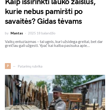
Kaip išsirinkti lauko žaislus,
kurie nebus pamiršti po
savaitės? Gidas tėvams
by
Mantas
2025 18 balandžio
Vaikų entuziazmas – tai ugnis, kuri užsidega greitai, bet dar
greičiau gali užgesti. Ypač kai kalba pasisuka apie…
P
Patarimų rubrika