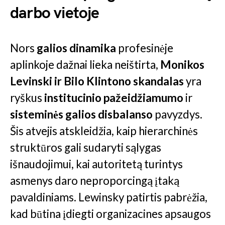
darbo vietoje
Nors
galios dinamika
profesinėje
aplinkoje dažnai lieka neištirta,
Monikos
Levinski ir Bilo Klintono skandalas
yra
ryškus
institucinio pažeidžiamumo
ir
sisteminės galios disbalanso
pavyzdys.
Šis atvejis atskleidžia, kaip hierarchinės
struktūros gali sudaryti sąlygas
išnaudojimui, kai autoritetą turintys
asmenys daro neproporcingą įtaką
pavaldiniams. Lewinsky patirtis pabrėžia,
kad būtina įdiegti organizacines apsaugos