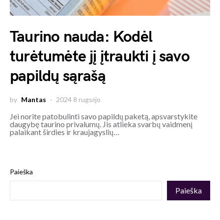
Taurino nauda: Kodėl
turėtumėte jį įtraukti į savo
papildų sąrašą
by
Mantas
2024 8 rugsėjo
Jei norite patobulinti savo papildų paketą, apsvarstykite
daugybę taurino privalumų. Jis atlieka svarbų vaidmenį
palaikant širdies ir kraujagyslių…
Paieška
Paieška