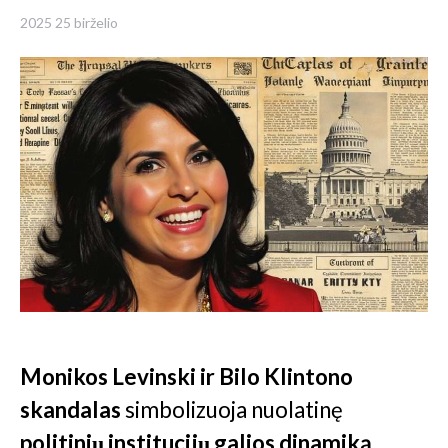
2025 25 birželio
Monikos Levinski ir Bilo Klintono
skandalas
simbolizuoja nuolatinę
politinių institucijų galios dinamiką
,