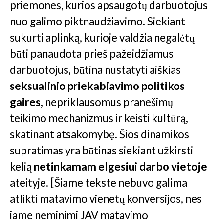
priemones, kurios apsaugotų darbuotojus
nuo galimo piktnaudžiavimo. Siekiant
sukurti aplinką, kurioje valdžia negalėtų
būti panaudota prieš pažeidžiamus
darbuotojus, būtina nustatyti aiškias
seksualinio priekabiavimo politikos
gaires
, nepriklausomus pranešimų
teikimo mechanizmus ir keisti kultūrą,
skatinant atsakomybę. Šios dinamikos
supratimas yra būtinas siekiant užkirsti
kelią
netinkamam elgesiui darbo vietoje
ateityje. [Šiame tekste nebuvo galima
atlikti matavimo vienetų konversijos, nes
jame neminimi JAV matavimo