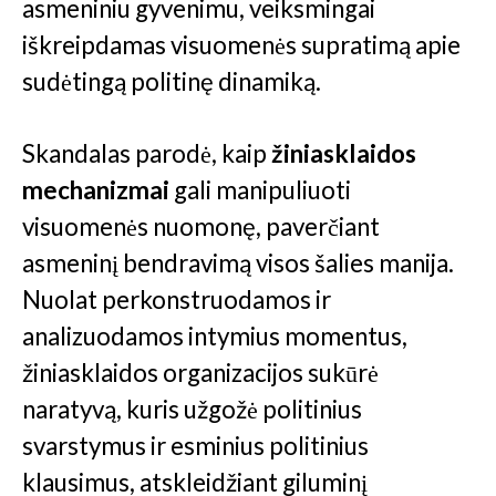
asmeniniu gyvenimu, veiksmingai
iškreipdamas visuomenės supratimą apie
sudėtingą politinę dinamiką.
Skandalas parodė, kaip
žiniasklaidos
mechanizmai
gali manipuliuoti
visuomenės nuomonę, paverčiant
asmeninį bendravimą visos šalies manija.
Nuolat perkonstruodamos ir
analizuodamos intymius momentus,
žiniasklaidos organizacijos sukūrė
naratyvą, kuris užgožė politinius
svarstymus ir esminius politinius
klausimus, atskleidžiant giluminį