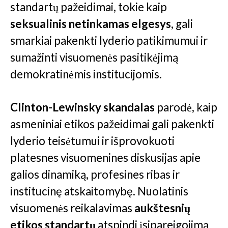
standartų pažeidimai, tokie kaip
seksualinis netinkamas elgesys
, gali
smarkiai pakenkti lyderio patikimumui ir
sumažinti visuomenės pasitikėjimą
demokratinėmis institucijomis.
Clinton-Lewinsky skandalas
parodė, kaip
asmeniniai etikos pažeidimai gali pakenkti
lyderio teisėtumui ir išprovokuoti
platesnes visuomenines diskusijas apie
galios dinamiką, profesines ribas ir
institucinę atskaitomybę. Nuolatinis
visuomenės reikalavimas
aukštesnių
etikos standartų
atspindi įsipareigojimą