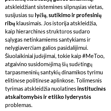
atskleidžiant sistemines silpnąsias vietas,
susijusias su
lyčių, sutikimo ir profesinių
ribų
klausimais. Jos istorija atskleidžia,
kaip hierarchinės struktūros sudaro
sąlygas netinkamiems santykiams ir
nelygiaverčiam galios pasidalijimui.
Šiuolaikiniai judėjimai, tokie kaip #MeToo,
atgaivino susidomėjimą šių sudėtingų
tarpasmeninių santykių dinamikos tyrimu
elitinėse politinėse aplinkose. Tolimesnis
tyrimas atskleidžia nuolatines
institucinės
atskaitomybės ir etiško lyderystės
problemas.