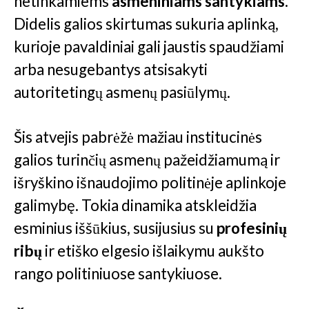
netinkamiems
asmeniniams santykiams
.
Didelis galios skirtumas sukuria aplinką,
kurioje pavaldiniai gali jaustis spaudžiami
arba nesugebantys atsisakyti
autoritetingų asmenų pasiūlymų.
Šis atvejis pabrėžė mažiau institucinės
galios turinčių asmenų pažeidžiamumą ir
išryškino išnaudojimo politinėje aplinkoje
galimybę. Tokia dinamika atskleidžia
esminius iššūkius, susijusius su
profesinių
ribų
ir etiško elgesio išlaikymu aukšto
rango politiniuose santykiuose.