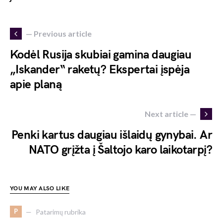
— Previous article
Kodėl Rusija skubiai gamina daugiau
„Iskander“ raketų? Ekspertai įspėja
apie planą
Next article —
Penki kartus daugiau išlaidų gynybai. Ar
NATO grįžta į Šaltojo karo laikotarpį?
YOU MAY ALSO LIKE
P
Patarimų rubrika