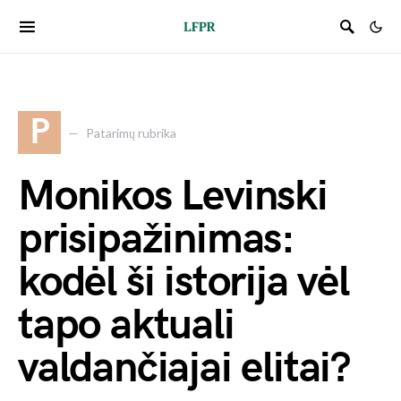
P
Patarimų rubrika
Monikos Levinski
prisipažinimas:
kodėl ši istorija vėl
tapo aktuali
valdančiajai elitai?