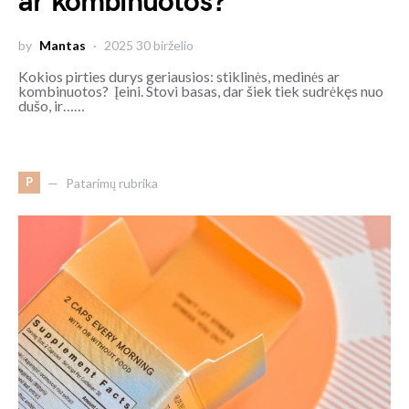
ar kombinuotos?
by
Mantas
2025 30 birželio
Kokios pirties durys geriausios: stiklinės, medinės ar
kombinuotos? Įeini. Stovi basas, dar šiek tiek sudrėkęs nuo
dušo, ir……
P
Patarimų rubrika