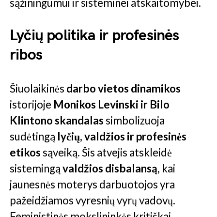
sąžiningumui ir sisteminei atskaitomybei.
Lyčių politika ir profesinės
ribos
Šiuolaikinės
darbo vietos dinamikos
istorijoje
Monikos Levinski ir Bilo
Klintono skandalas
simbolizuoja
sudėtingą
lyčių, valdžios ir profesinės
etikos
sąveiką. Šis atvejis atskleidė
sistemingą
valdžios disbalansą
, kai
jaunesnės moterys darbuotojos yra
pažeidžiamos vyresnių vyrų vadovų.
Feministinės mokslininkės kritiškai