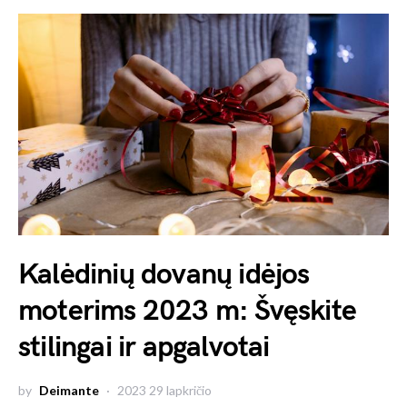
Kalėdinių dovanų idėjos
moterims 2023 m: Švęskite
stilingai ir apgalvotai
by
Deimante
2023 29 lapkričio