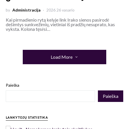
by
Administracija
2026 26 vasario
Kai pirmadienio rytą kelyje link Irako sienos pasirodė
dešimtys sunkvežimių, vietiniai iš pradžių nesuprato, kas
vyksta. Kolona tęsėsi…
Load More
Paieška
Paieška
LANKYTOJŲ STATISTIKA