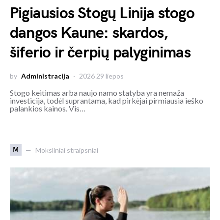
Pigiausios Stogų Linija stogo
dangos Kaune: skardos,
šiferio ir čerpių palyginimas
by
Administracija
2026 29 liepos
Stogo keitimas arba naujo namo statyba yra nemaža
investicija, todėl suprantama, kad pirkėjai pirmiausia ieško
palankios kainos. Vis…
M
Moksliniai straipsniai