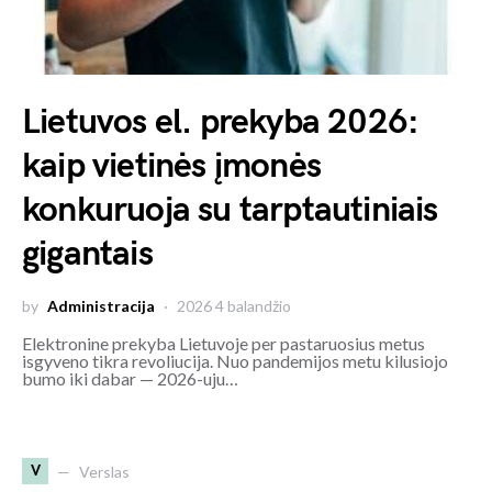
Lietuvos el. prekyba 2026:
kaip vietinės įmonės
konkuruoja su tarptautiniais
gigantais
by
Administracija
2026 4 balandžio
Elektronine prekyba Lietuvoje per pastaruosius metus
isgyveno tikra revoliucija. Nuo pandemijos metu kilusiojo
bumo iki dabar — 2026-uju…
V
Verslas