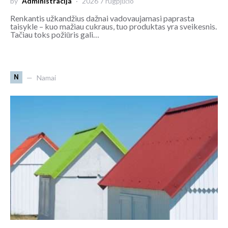
by
Administracija
2026 7 rugpjūčio
Renkantis užkandžius dažnai vadovaujamasi paprasta
taisykle – kuo mažiau cukraus, tuo produktas yra sveikesnis.
Tačiau toks požiūris gali…
N
Namai