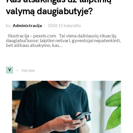
valymą daugiabutyje?
by
Administracija
2026 15 balandžio
Iliustracija – pexels.com Tai viena dažniausių situacijų
daugiabučiuose: laiptinė nešvari, gyventojai nepatenkinti,
bet aiškaus atsakymo, kas…
V
Verslas