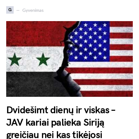
G
Gyvenimas
Dvidešimt dienų ir viskas –
JAV kariai palieka Siriją
greičiau nei kas tikėjosi