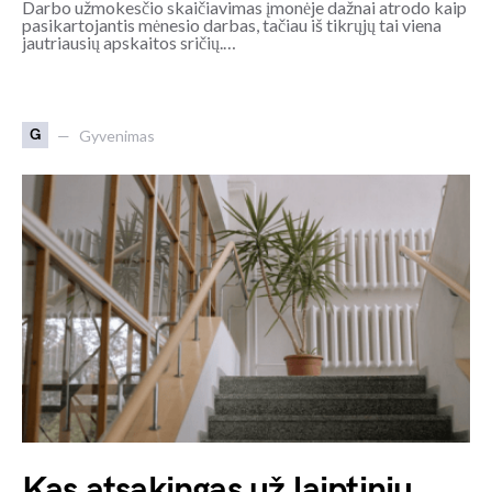
Darbo užmokesčio skaičiavimas įmonėje dažnai atrodo kaip
pasikartojantis mėnesio darbas, tačiau iš tikrųjų tai viena
jautriausių apskaitos sričių.…
G
Gyvenimas
Kas atsakingas už laiptinių