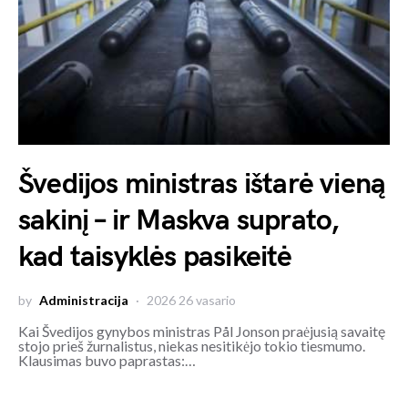
Švedijos ministras ištarė vieną
sakinį – ir Maskva suprato,
kad taisyklės pasikeitė
by
Administracija
2026 26 vasario
Kai Švedijos gynybos ministras Pål Jonson praėjusią savaitę
stojo prieš žurnalistus, niekas nesitikėjo tokio tiesmumo.
Klausimas buvo paprastas:…