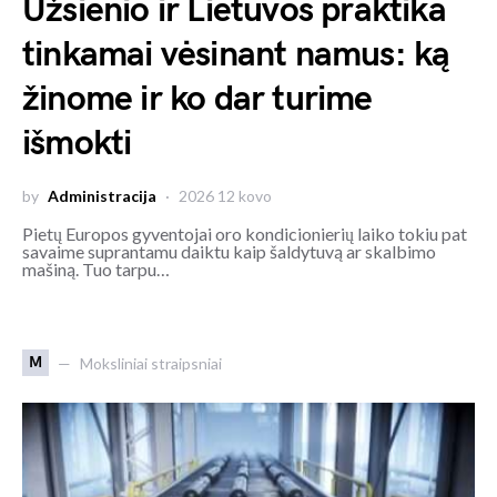
Užsienio ir Lietuvos praktika
tinkamai vėsinant namus: ką
žinome ir ko dar turime
išmokti
by
Administracija
2026 12 kovo
Pietų Europos gyventojai oro kondicionierių laiko tokiu pat
savaime suprantamu daiktu kaip šaldytuvą ar skalbimo
mašiną. Tuo tarpu…
M
Moksliniai straipsniai