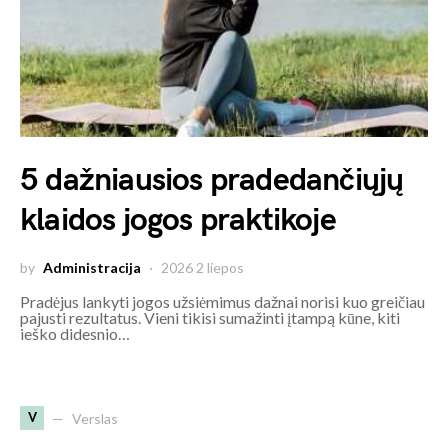
5 dažniausios pradedančiųjų
klaidos jogos praktikoje
by
Administracija
2026 2 liepos
Pradėjus lankyti jogos užsiėmimus dažnai norisi kuo greičiau
pajusti rezultatus. Vieni tikisi sumažinti įtampą kūne, kiti
ieško didesnio…
V
Verslas