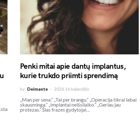
Penki mitai apie dantų implantus,
au
kurie trukdo priimti sprendimą
by
Deimante
2026 16 balandžio
„Man per sena.” „Tai per brangu.” „Operacija tikrai labai
skausminga.” „Implantai neišsilaiko.” „Geriau jau
ksta
protezas.” Šias frazes gydytojai…