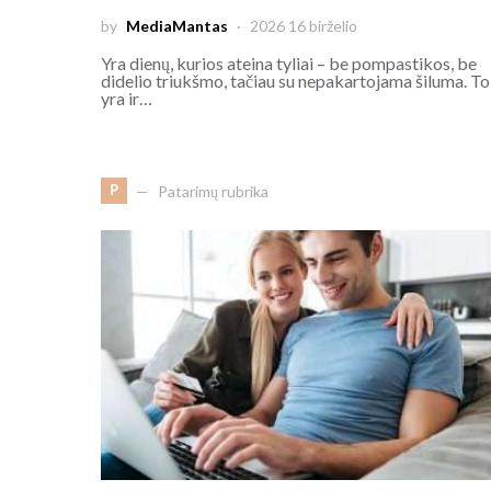
by
MediaMantas
2026 16 birželio
Yra dienų, kurios ateina tyliai – be pompastikos, be
didelio triukšmo, tačiau su nepakartojama šiluma. To
yra ir…
P
Patarimų rubrika