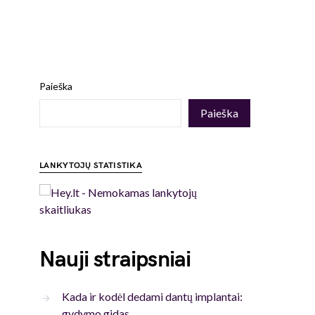
Paieška
Paieška
LANKYTOJŲ STATISTIKA
Nauji straipsniai
Kada ir kodėl dedami dantų implantai:
gydymo gidas