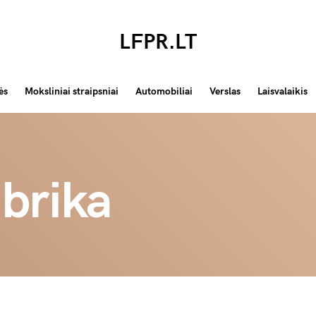
LFPR.LT
ės
Moksliniai straipsniai
Automobiliai
Verslas
Laisvalaikis
brika