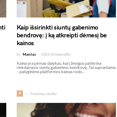
nti
Kaip išsirinkti siuntų gabenimo
bendrovę: į ką atkreipti dėmesį be
kainos
by
Mantas
2026 30 balandžio
Kaina yra pirmas dalykas, kurį žmogus patikrina
rinkdamasis siuntų gabenimo bendrovę. Tai suprantama
– palyginimo platformos kainas rodo…
P
Patarimų rubrika