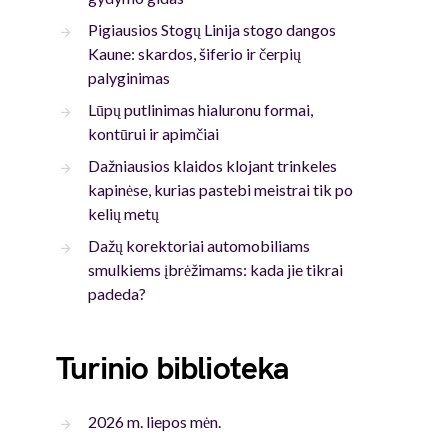
Pigiausios Stogų Linija stogo dangos
Kaune: skardos, šiferio ir čerpių
palyginimas
Lūpų putlinimas hialuronu formai,
kontūrui ir apimčiai
Dažniausios klaidos klojant trinkeles
kapinėse, kurias pastebi meistrai tik po
kelių metų
Dažų korektoriai automobiliams
smulkiems įbrėžimams: kada jie tikrai
padeda?
Turinio biblioteka
2026 m. liepos mėn.