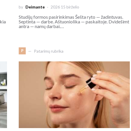
by
Deimante
2026 15 birželio
Studijų formos pasirinkimas Šešta ryto — žadintuvas.
kia
Septinta — darbe. Aštuoniolika — paskaitoje. Dvidešimt
antra — namų darbai.…
P
Patarimų rubrika