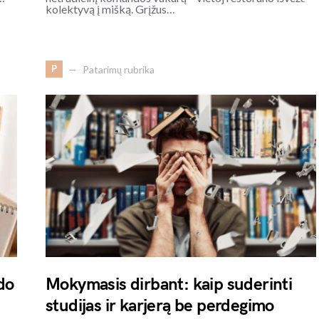
kolektyvą į mišką. Grįžus…
P
Patarimų rubrika
do
Mokymasis dirbant: kaip suderinti
studijas ir karjerą be perdegimo