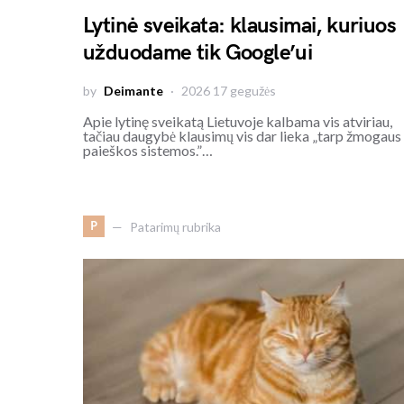
Lytinė sveikata: klausimai, kuriuos
užduodame tik Google’ui
by
Deimante
2026 17 gegužės
Apie lytinę sveikatą Lietuvoje kalbama vis atviriau,
tačiau daugybė klausimų vis dar lieka „tarp žmogaus 
paieškos sistemos.”…
P
Patarimų rubrika