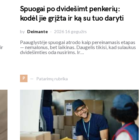
Spuogai po dvidešimt penkerių:
kodėl jie grįžta ir ką su tuo daryti
by
Deimante
2026 16 gegužės
Paauglystėje spuogai atrodo kaip pereinamasis etapas
ir
— nemalonus, bet laikinas. Daugelis tikisi, kad sulaukus
dvidešimties oda nusirims. Ir…
P
Patarimų rubrika