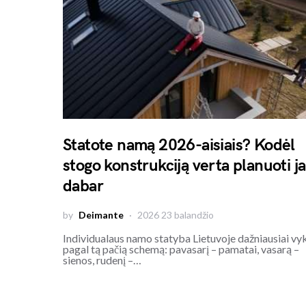
Statote namą 2026-aisiais? Kodėl
stogo konstrukciją verta planuoti j
dabar
by
Deimante
2026 23 balandžio
Individualaus namo statyba Lietuvoje dažniausiai vy
pagal tą pačią schemą: pavasarį – pamatai, vasarą –
sienos, rudenį –…