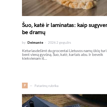
Šuo, katė ir laminatas: kaip sugyve
be dramų
by
Deimante
2026 2 gegužės
Keturiasdešimt du procentai Lietuvos namų ūkių turi
bent vieną gyvūną. Šuo, katė, kartais abu. Ir beveik
kiekvienam iš…
P
Patarimų rubrika