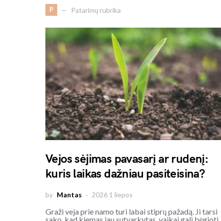
P
Patarimų rubrika
Vejos sėjimas pavasarį ar rudenį:
kuris laikas dažniau pasiteisina?
by
Mantas
2026 1 liepos
Graži veja prie namo turi labai stiprų pažadą. Ji tarsi
sako, kad kiemas jau sutvarkytas, vaikai gali bėgiot