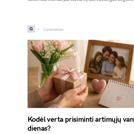
G
Gyvenimas
Kodėl verta prisiminti artimųjų var
dienas?