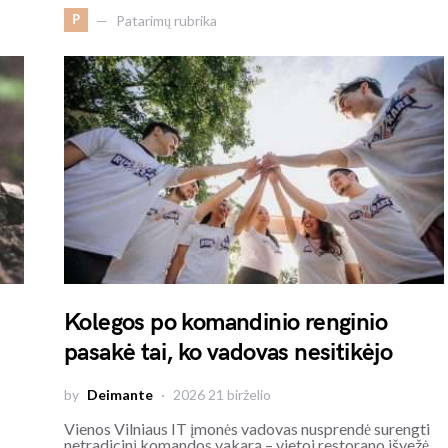
P
Patarimų rubrika
Kolegos po komandinio renginio
pasakė tai, ko vadovas nesitikėjo
by
Deimante
2026 21 birželio
Vienos Vilniaus IT įmonės vadovas nusprendė surengti
i…
netradicinį komandos vakarą – vietoj restorano išvežė