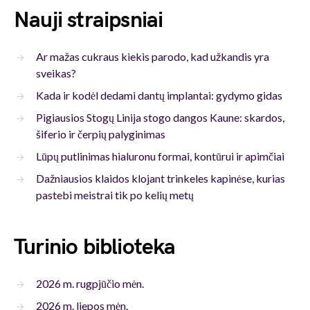
Nauji straipsniai
Ar mažas cukraus kiekis parodo, kad užkandis yra
sveikas?
Kada ir kodėl dedami dantų implantai: gydymo gidas
Pigiausios Stogų Linija stogo dangos Kaune: skardos,
šiferio ir čerpių palyginimas
Lūpų putlinimas hialuronu formai, kontūrui ir apimčiai
Dažniausios klaidos klojant trinkeles kapinėse, kurias
pastebi meistrai tik po kelių metų
Turinio biblioteka
2026 m. rugpjūčio mėn.
2026 m. liepos mėn.