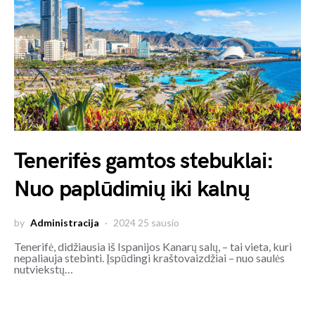
Tenerifės gamtos stebuklai:
Nuo paplūdimių iki kalnų
by
Administracija
2024 25 sausio
Tenerifė, didžiausia iš Ispanijos Kanarų salų, – tai vieta, kuri
nepaliauja stebinti. Įspūdingi kraštovaizdžiai – nuo saulės
nutviekstų…