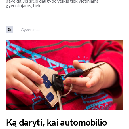
paveldą. Jis siūlo daugybę veiklų tiek vietiniams
gyventojams, tiek…
G
Gyvenimas
Ką daryti, kai automobilio