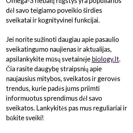
Omega-3 riebalų rūgštys yra populiarios
dėl savo teigiamo poveikio širdies
sveikatai ir kognityvinei funkcijai​.
Jei norite sužinoti daugiau apie pasaulio
sveikatingumo naujienas ir aktualijas,
apsilankykite mūsų svetainėje
biology.lt
.
Čia rasite daugybę straipsnių apie
naujausius mitybos, sveikatos ir gerovės
trendus, kurie padės jums priimti
informuotus sprendimus dėl savo
sveikatos. Lankykitės pas mus reguliariai ir
būkite sveiki!