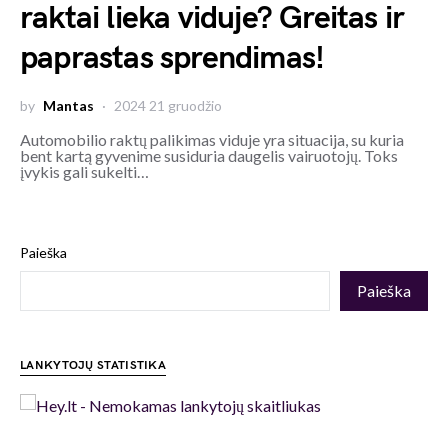
raktai lieka viduje? Greitas ir
paprastas sprendimas!
by
Mantas
2024 21 gruodžio
Automobilio raktų palikimas viduje yra situacija, su kuria
bent kartą gyvenime susiduria daugelis vairuotojų. Toks
įvykis gali sukelti…
Paieška
Paieška
LANKYTOJŲ STATISTIKA