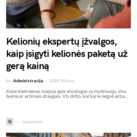
Kelionių ekspertų įžvalgos,
kaip įsigyti kelionės paketą už
gerą kainą
by
Administracija
2024 18 kovo
Kone kiekvienas svajoja apie atostogas su mylimuoju, visa
šeima ar artimais draugais. Vis dėlto, kai kurie negali arba…
G
Gyvenimas