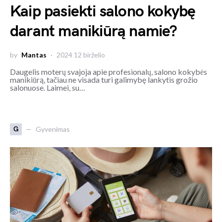
Kaip pasiekti salono kokybę
darant manikiūrą namie?
by
Mantas
2024 12 birželio
Daugelis moterų svajoja apie profesionalų, salono kokybės
manikiūrą, tačiau ne visada turi galimybę lankytis grožio
salonuose. Laimei, su…
G
Gyvenimas