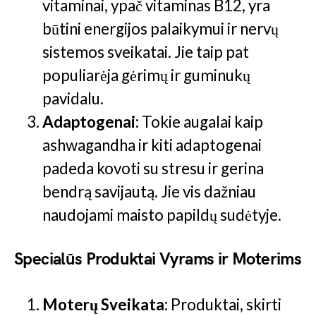
vitaminai, ypač vitaminas B12, yra
būtini energijos palaikymui ir nervų
sistemos sveikatai. Jie taip pat
populiarėja gėrimų ir guminukų
pavidalu​.
Adaptogenai
: Tokie augalai kaip
ashwagandha ir kiti adaptogenai
padeda kovoti su stresu ir gerina
bendrą savijautą. Jie vis dažniau
naudojami maisto papildų sudėtyje.
Specialūs Produktai Vyrams ir Moterims
Moterų Sveikata
: Produktai, skirti