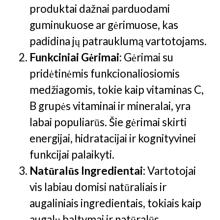
produktai dažnai parduodami
guminukuose ar gėrimuose, kas
padidina jų patrauklumą vartotojams​.
Funkciniai Gėrimai
: Gėrimai su
pridėtinėmis funkcionaliosiomis
medžiagomis, tokie kaip vitaminas C,
B grupės vitaminai ir mineralai, yra
labai populiarūs. Šie gėrimai skirti
energijai, hidratacijai ir kognityvinei
funkcijai palaikyti​.
Natūralūs Ingredientai
: Vartotojai
vis labiau domisi natūraliais ir
augaliniais ingredientais, tokiais kaip
augalų baltymai ir natūralūs