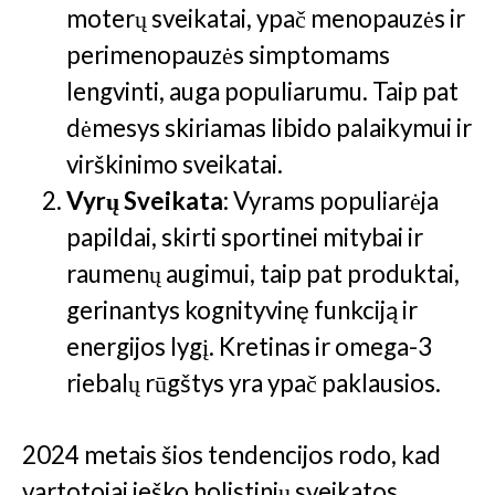
moterų sveikatai, ypač menopauzės ir
perimenopauzės simptomams
lengvinti, auga populiarumu. Taip pat
dėmesys skiriamas libido palaikymui ir
virškinimo sveikatai.
Vyrų Sveikata
: Vyrams populiarėja
papildai, skirti sportinei mitybai ir
raumenų augimui, taip pat produktai,
gerinantys kognityvinę funkciją ir
energijos lygį. Kretinas ir omega-3
riebalų rūgštys yra ypač paklausios​.
2024 metais šios tendencijos rodo, kad
vartotojai ieško holistinių sveikatos