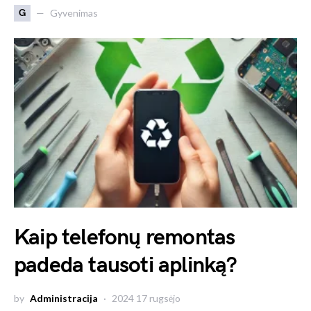
G
Gyvenimas
Kaip telefonų remontas
padeda tausoti aplinką?
by
Administracija
2024 17 rugsėjo