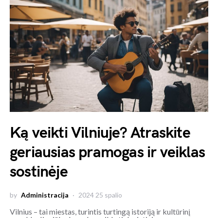
Ką veikti Vilniuje? Atraskite
geriausias pramogas ir veiklas
sostinėje
by
Administracija
2024 25 spalio
Vilnius – tai miestas, turintis turtingą istoriją ir kultūrinį