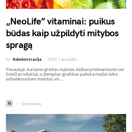
„NeoLife” vitaminai: puikus
būdas kaip užpildyti mitybos
spragą
by
Administracija
2023 7 gruodžio
Pasaulyje, kuriame greitas maistas dažnai prieinamesnis nei
švieži produktai, o įtemptas grafikas palieka mažai laiko
subalansuotam maistui, vis…
G
Gyvenimas