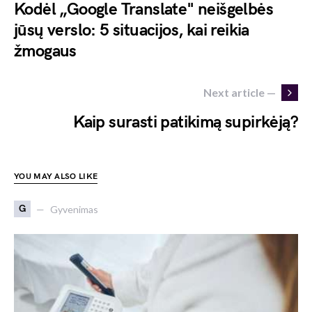
Kodėl „Google Translate" neišgelbės
jūsų verslo: 5 situacijos, kai reikia
žmogaus
Next article —
Kaip surasti patikimą supirkėją?
YOU MAY ALSO LIKE
G
Gyvenimas