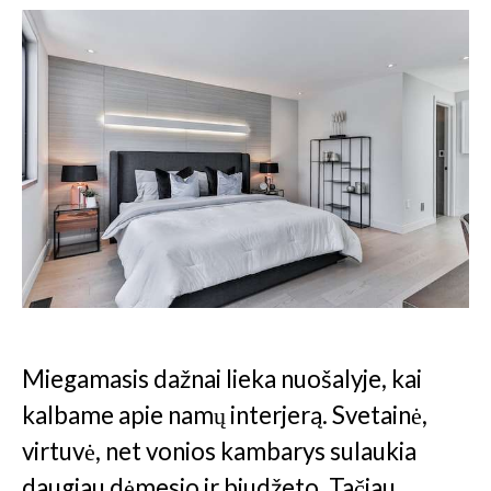
Miegamasis dažnai lieka nuošalyje, kai
kalbame apie namų interjerą. Svetainė,
virtuvė, net vonios kambarys sulaukia
daugiau dėmesio ir biudžeto. Tačiau