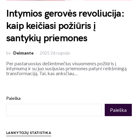
Intymios gerovės revoliucija:
kaip keičiasi požiūris į
santykių priemones
by
Deimante
2025 26 rugsėjo
Per pastaruosius dešimtmečius visuomenės požiūris į
intymumą ir su juo susijusias priemones patyrė reikšmingą
transformaciją. Tai, kas anksčiau…
Paieška
Paieška
LANKYTOJŲ STATISTIKA