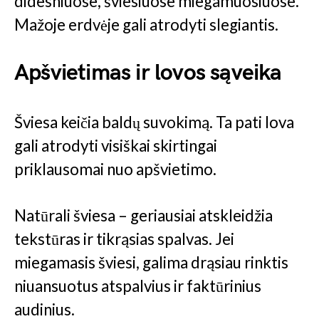
didesniuose, šviesiuose miegamuosiuose.
Mažoje erdvėje gali atrodyti slegiantis.
Apšvietimas ir lovos sąveika
Šviesa keičia baldų suvokimą. Ta pati lova
gali atrodyti visiškai skirtingai
priklausomai nuo apšvietimo.
Natūrali šviesa – geriausiai atskleidžia
tekstūras ir tikrąsias spalvas. Jei
miegamasis šviesi, galima drąsiau rinktis
niuansuotus atspalvius ir faktūrinius
audinius.