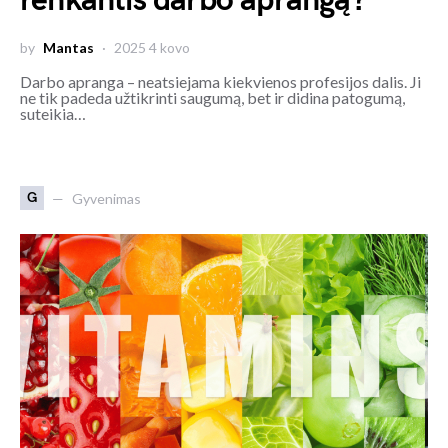
renkantis darbo aprangą?
by
Mantas
2025 4 kovo
Darbo apranga – neatsiejama kiekvienos profesijos dalis. Ji
ne tik padeda užtikrinti saugumą, bet ir didina patogumą,
suteikia…
G
Gyvenimas