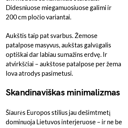
Didesniuose miegamuosiuose galimi ir
200 cm pločio variantai.
Aukštis taip pat svarbus. Žemose
patalpose masyvus, aukštas galvūgalis
optiškai dar labiau sumažins erdvę. Ir
atvirkščiai – aukštose patalpose per žema
lova atrodys pasimetusi.
Skandinaviškas minimalizmas
Šiaurės Europos stilius jau dešimtmetį
dominuoja Lietuvos interjeruose – ir ne be