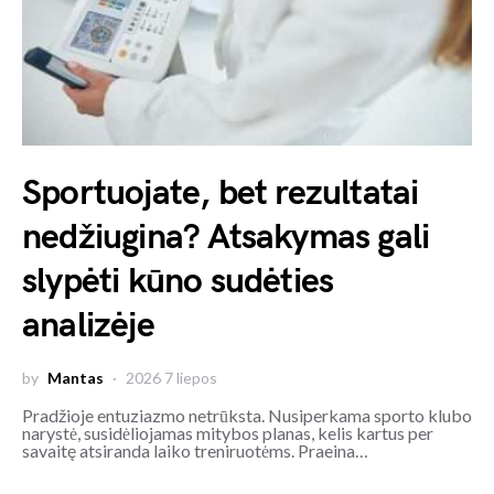
Sportuojate, bet rezultatai
nedžiugina? Atsakymas gali
slypėti kūno sudėties
analizėje
by
Mantas
2026 7 liepos
Pradžioje entuziazmo netrūksta. Nusiperkama sporto klubo
narystė, susidėliojamas mitybos planas, kelis kartus per
savaitę atsiranda laiko treniruotėms. Praeina…