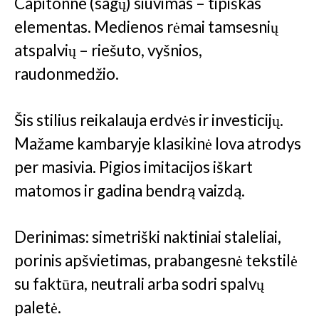
Capitonné (sagų) siuvimas – tipiškas
elementas. Medienos rėmai tamsesnių
atspalvių – riešuto, vyšnios,
raudonmedžio.
Šis stilius reikalauja erdvės ir investicijų.
Mažame kambaryje klasikinė lova atrodys
per masivia. Pigios imitacijos iškart
matomos ir gadina bendrą vaizdą.
Derinimas: simetriški naktiniai staleliai,
porinis apšvietimas, prabangesnė tekstilė
su faktūra, neutrali arba sodri spalvų
paletė.