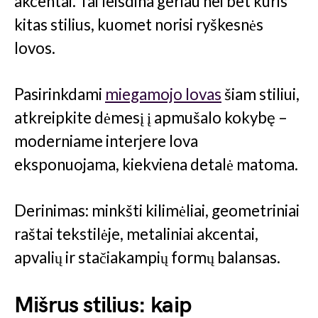
akcentai. Tai leisdina geriau nei bet kuris
kitas stilius, kuomet norisi ryškesnės
lovos.
Pasirinkdami
miegamojo lovas
šiam stiliui,
atkreipkite dėmesį į apmušalo kokybę –
moderniame interjere lova
eksponuojama, kiekviena detalė matoma.
Derinimas: minkšti kilimėliai, geometriniai
raštai tekstilėje, metaliniai akcentai,
apvalių ir stačiakampių formų balansas.
Mišrus stilius: kaip