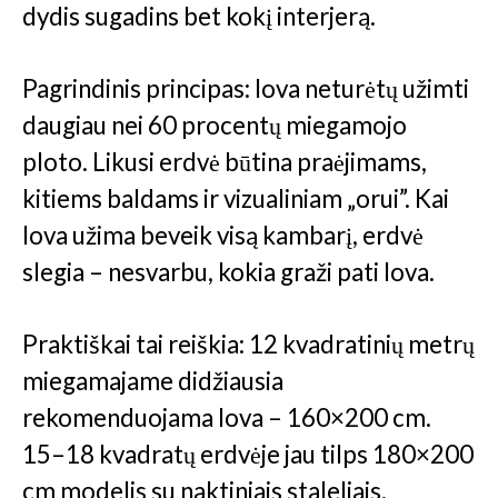
dydis sugadins bet kokį interjerą.
Pagrindinis principas: lova neturėtų užimti
daugiau nei 60 procentų miegamojo
ploto. Likusi erdvė būtina praėjimams,
kitiems baldams ir vizualiniam „orui”. Kai
lova užima beveik visą kambarį, erdvė
slegia – nesvarbu, kokia graži pati lova.
Praktiškai tai reiškia: 12 kvadratinių metrų
miegamajame didžiausia
rekomenduojama lova – 160×200 cm.
15–18 kvadratų erdvėje jau tilps 180×200
cm modelis su naktiniais staleliais.