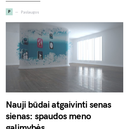
P
Paslaugos
Nauji būdai atgaivinti senas
sienas: spaudos meno
galimybės