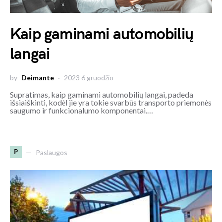
Kaip gaminami automobilių
langai
by
Deimante
2023 6 gruodžio
Supratimas, kaip gaminami automobilių langai, padeda
išsiaiškinti, kodėl jie yra tokie svarbūs transporto priemonės
saugumo ir funkcionalumo komponentai.…
P
Paslaugos