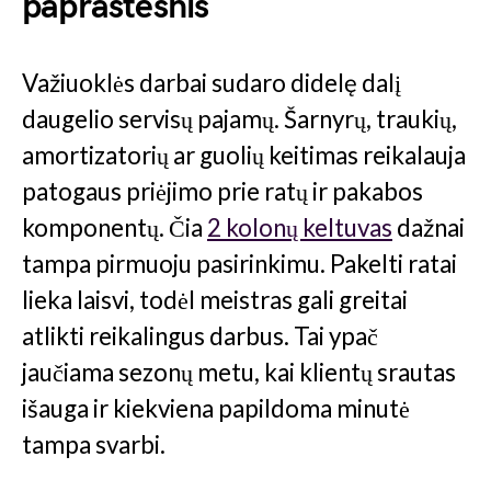
paprastesnis
Važiuoklės darbai sudaro didelę dalį
daugelio servisų pajamų. Šarnyrų, traukių,
amortizatorių ar guolių keitimas reikalauja
patogaus priėjimo prie ratų ir pakabos
komponentų. Čia
2 kolonų keltuvas
dažnai
tampa pirmuoju pasirinkimu. Pakelti ratai
lieka laisvi, todėl meistras gali greitai
atlikti reikalingus darbus. Tai ypač
jaučiama sezonų metu, kai klientų srautas
išauga ir kiekviena papildoma minutė
tampa svarbi.