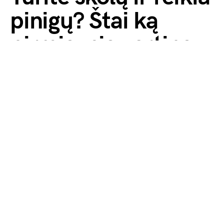
pinigų? Štai ką
pirmiausia vertina
kreditoriai
2026 12 birželio