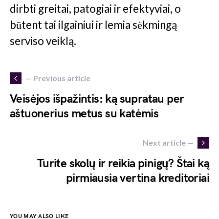
dirbti greitai, patogiai ir efektyviai, o
būtent tai ilgainiui ir lemia sėkmingą
serviso veiklą.
— Previous article
Veisėjos išpažintis: ką supratau per
aštuonerius metus su katėmis
Next article —
Turite skolų ir reikia pinigų? Štai ką
pirmiausia vertina kreditoriai
YOU MAY ALSO LIKE