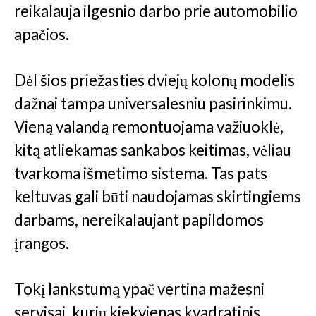
reikalauja ilgesnio darbo prie automobilio
apačios.
Dėl šios priežasties dviejų kolonų modelis
dažnai tampa universalesniu pasirinkimu.
Vieną valandą remontuojama važiuoklė,
kitą atliekamas sankabos keitimas, vėliau
tvarkoma išmetimo sistema. Tas pats
keltuvas gali būti naudojamas skirtingiems
darbams, nereikalaujant papildomos
įrangos.
Tokį lankstumą ypač vertina mažesni
servisai, kurių kiekvienas kvadratinis