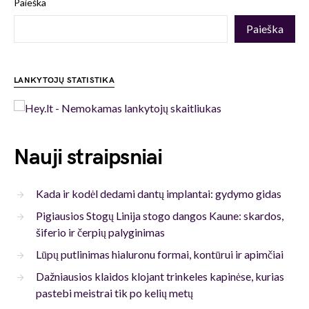
Paieška
Paieška
LANKYTOJŲ STATISTIKA
Nauji straipsniai
Kada ir kodėl dedami dantų implantai: gydymo gidas
Pigiausios Stogų Linija stogo dangos Kaune: skardos,
šiferio ir čerpių palyginimas
Lūpų putlinimas hialuronu formai, kontūrui ir apimčiai
Dažniausios klaidos klojant trinkeles kapinėse, kurias
pastebi meistrai tik po kelių metų