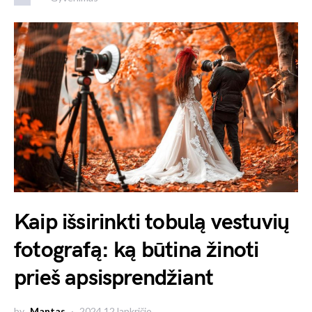
Kaip išsirinkti tobulą vestuvių
fotografą: ką būtina žinoti
prieš apsisprendžiant
by
Mantas
2024 12 lapkričio