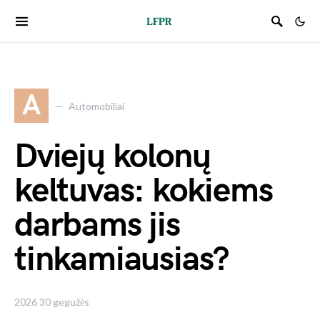
A
Automobiliai
Dviejų kolonų
keltuvas: kokiems
darbams jis
tinkamiausias?
2026 30 gegužės