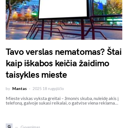
Tavo verslas nematomas? Štai
kaip iškabos keičia žaidimo
taisykles mieste
by
Mantas
2025 18 rugpjūčio
Mieste viskas vyksta greitai – žmonės skuba, nuleidę akis į
telefoną, galvoje sukasi reikalai, o gatvėse viena reklama…
G
Gyvenimas