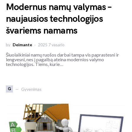
Modernus namų valymas –
naujausios technologijos
švariems namams
by
Deimante
2025 7 vasario
Šiuolaikiniai namų ruošos darbai tampa vis paprastesni ir
lengvesni, nes į pagalbą ateina modernios valymo
technologijos. Tiems, kurie…
G
Gyvenimas