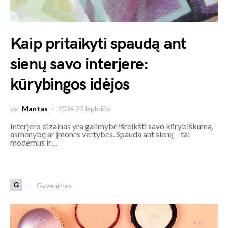
Kaip pritaikyti spaudą ant
sienų savo interjere:
kūrybingos idėjos
by
Mantas
2024 22 lapkričio
Interjero dizainas yra galimybė išreikšti savo kūrybiškumą,
asmenybę ar įmonės vertybes. Spauda ant sienų – tai
modernus ir…
G
Gyvenimas