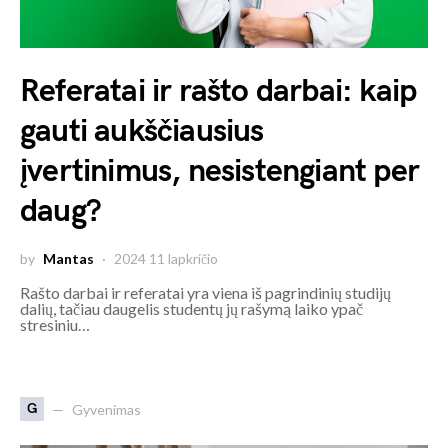
Referatai ir rašto darbai: kaip
gauti aukščiausius
įvertinimus, nesistengiant per
daug?
by
Mantas
2024 11 lapkričio
Rašto darbai ir referatai yra viena iš pagrindinių studijų
dalių, tačiau daugelis studentų jų rašymą laiko ypač
stresiniu…
G
Gyvenimas