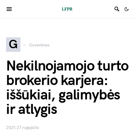
G
Gyvenimas
Nekilnojamojo turto
brokerio karjera:
iššūkiai, galimybės
ir atlygis
2025 27 rugpjūčio