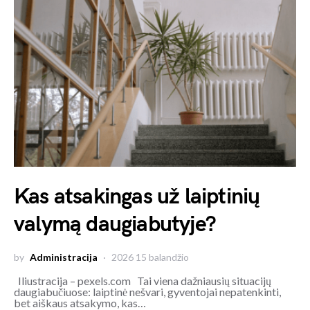
Kas atsakingas už laiptinių
valymą daugiabutyje?
by
Administracija
2026 15 balandžio
Iliustracija – pexels.com Tai viena dažniausių situacijų
daugiabučiuose: laiptinė nešvari, gyventojai nepatenkinti,
bet aiškaus atsakymo, kas…