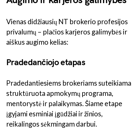
Augimo ir karjeros galimybės
Vienas didžiausių NT brokerio profesijos
privalumų – plačios karjeros galimybės ir
aiškus augimo kelias:
Pradedančiojo etapas
Pradedantiesiems brokeriams suteikiama
struktūruota apmokymų programa,
mentorystė ir palaikymas. Šiame etape
įgyjami esminiai įgūdžiai ir žinios,
reikalingos sėkmingam darbui.