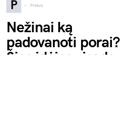
P
Prekės
Nežinai ką
padovanoti porai?
Šios idėjos visada
pataiko į dešimtuką
2025 27 rugpjūčio