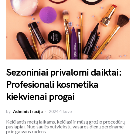
Sezoniniai privalomi daiktai:
Profesionali kosmetika
kiekvienai progai
by
Administracija
2024 4 kovo
Keičiantis metų laikams, keičiasi ir mūsų grožio procedūrų
puslapiai. Nuo saulės nutviekstų vasaros dienų pereiname
prie gaivaus rudens…