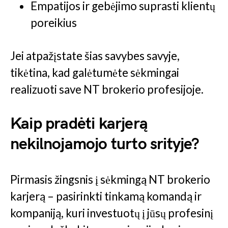
Empatijos ir gebėjimo suprasti klientų
poreikius
Jei atpažįstate šias savybes savyje,
tikėtina, kad galėtumėte sėkmingai
realizuoti save NT brokerio profesijoje.
Kaip pradėti karjerą
nekilnojamojo turto srityje?
Pirmasis žingsnis į sėkmingą NT brokerio
karjerą – pasirinkti tinkamą komandą ir
kompaniją, kuri investuotų į jūsų profesinį