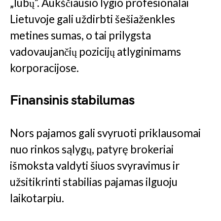
„lubų”. Aukščiausio lygio profesionalai
Lietuvoje gali uždirbti šešiaženkles
metines sumas, o tai prilygsta
vadovaujančių pozicijų atlyginimams
korporacijose.
Finansinis stabilumas
Nors pajamos gali svyruoti priklausomai
nuo rinkos sąlygų, patyrę brokeriai
išmoksta valdyti šiuos svyravimus ir
užsitikrinti stabilias pajamas ilguoju
laikotarpiu.