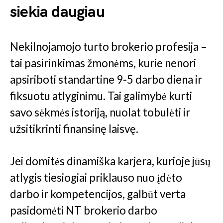
siekia daugiau
Nekilnojamojo turto brokerio profesija –
tai pasirinkimas žmonėms, kurie nenori
apsiriboti standartine 9-5 darbo diena ir
fiksuotu atlyginimu. Tai galimybė kurti
savo sėkmės istoriją, nuolat tobulėti ir
užsitikrinti finansinę laisvę.
Jei domitės dinamiška karjera, kurioje jūsų
atlygis tiesiogiai priklauso nuo įdėto
darbo ir kompetencijos, galbūt verta
pasidomėti NT brokerio darbo