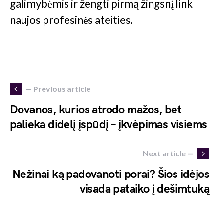
galimybėmis ir žengti pirmą žingsnį link
naujos profesinės ateities.
— Previous article
Dovanos, kurios atrodo mažos, bet
palieka didelį įspūdį – įkvėpimas visiems
Next article —
Nežinai ką padovanoti porai? Šios idėjos
visada pataiko į dešimtuką