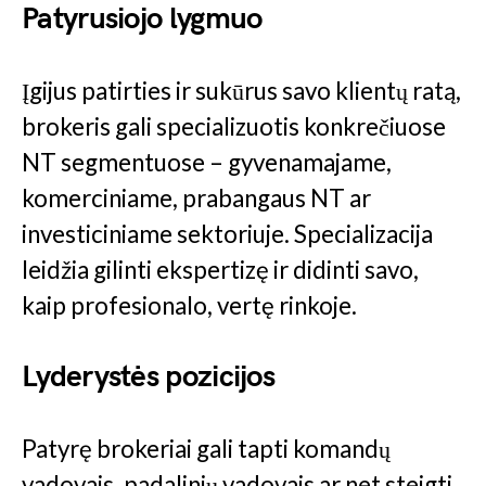
Patyrusiojo lygmuo
Įgijus patirties ir sukūrus savo klientų ratą,
brokeris gali specializuotis konkrečiuose
NT segmentuose – gyvenamajame,
komerciniame, prabangaus NT ar
investiciniame sektoriuje. Specializacija
leidžia gilinti ekspertizę ir didinti savo,
kaip profesionalo, vertę rinkoje.
Lyderystės pozicijos
Patyrę brokeriai gali tapti komandų
vadovais, padalinių vadovais ar net steigti