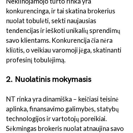
Nekilnojamojo turto rinka yra
konkurencinga, ir tai skatina brokerius
nuolat tobulėti, sekti naujausias
tendencijas ir ieškoti unikalių sprendimų
savo klientams. Konkurencija čia nėra
kliūtis, o veikiau varomoji jėga, skatinanti
profesinį tobulėjimą.
2. Nuolatinis mokymasis
NT rinka yra dinamiška – keičiasi teisinė
aplinka, finansavimo galimybės, statybų
technologijos ir vartotojų poreikiai.
Sėkmingas brokeris nuolat atnaujina savo