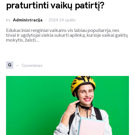
praturtinti vaikų patirtį?
by
Administracija
2024 14 spalio
Edukaciniai renginiai vaikams vis labiau populiarėja, nes
tėvai ir ugdytojai siekia sukurti aplinką, kurioje vaikai galėtų
mokytis, žaisti…
G
Gyvenimas