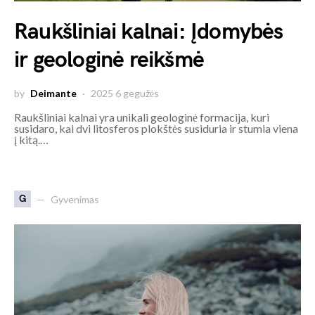
Raukšliniai kalnai: Įdomybės
ir geologinė reikšmė
by
Deimante
2025 6 gegužės
Raukšliniai kalnai yra unikali geologinė formacija, kuri
susidaro, kai dvi litosferos plokštės susiduria ir stumia viena
į kitą.…
G
Gyvenimas