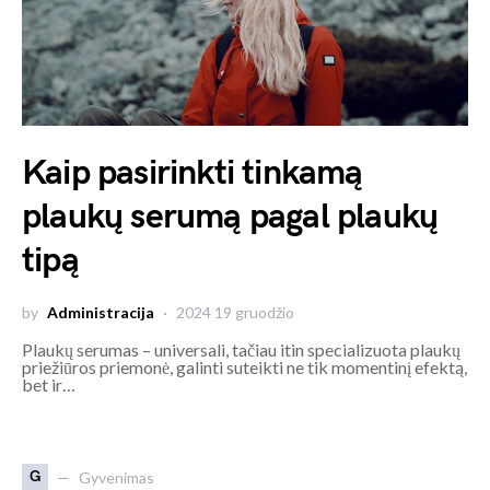
Kaip pasirinkti tinkamą
plaukų serumą pagal plaukų
tipą
by
Administracija
2024 19 gruodžio
Plaukų serumas – universali, tačiau itin specializuota plaukų
priežiūros priemonė, galinti suteikti ne tik momentinį efektą,
bet ir…
G
Gyvenimas