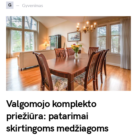
G
Gyvenimas
Valgomojo komplekto
priežiūra: patarimai
skirtingoms medžiagoms