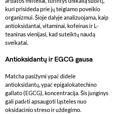
arbatos milteliai, turintys unikalią sudėtį,
kuri prisideda prie jų teigiamo poveikio
organizmui. Šioje dalyje analizuojama, kaip
antioksidantai, vitaminai, kofeinas ir L-
teaninas vienijasi, kad suteiktų naudą
sveikatai.
Antioksidantų ir EGCG gausa
Matcha pasižymi ypač didele
antioksidantų, ypač epigalokatechino
gallato (EGCG), koncentracija. Šis junginys
gali padėti apsaugoti ląsteles nuo
oksidacinio streso ir uždegimo.