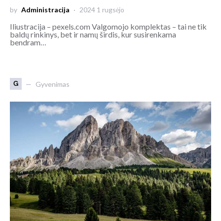
by
Administracija
2024 1 rugsėjo
Iliustracija – pexels.com Valgomojo komplektas – tai ne tik
baldų rinkinys, bet ir namų širdis, kur susirenkama
bendram…
G
Gyvenimas