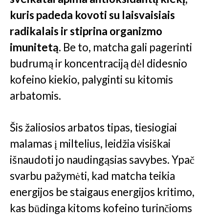
kuris padeda kovoti su laisvaisiais
radikalais ir stiprina organizmo
imunitetą.
Be to, matcha gali pagerinti
budrumą ir koncentraciją dėl didesnio
kofeino kiekio, palyginti su kitomis
arbatomis.
Šis žaliosios arbatos tipas, tiesiogiai
malamas į miltelius, leidžia visiškai
išnaudoti jo naudingąsias savybes. Ypač
svarbu pažymėti, kad matcha teikia
energijos be staigaus energijos kritimo,
kas būdinga kitoms kofeino turinčioms