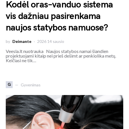
Kodėl oras–vanduo sistema
vis dažniau pasirenkama
naujos statybos namuose?
by
Deimante
2026 14 sausio
Veesla.lt nuotrauka Naujos statybos namai šiandien
projektuojami kitaip nei prieš dešimt ar penkiolika metų.
Keičiasi ne tik…
G
Gyvenimas