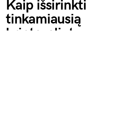
Kaip išsirinkti
tinkamiausią
kriptovaliutų
prekybos
platformą?
2024 21 lapkričio