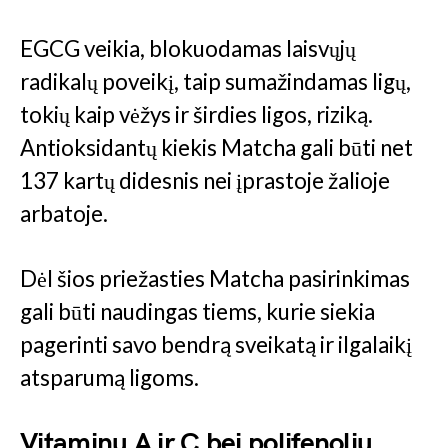
EGCG veikia, blokuodamas laisvųjų
radikalų poveikį, taip sumažindamas ligų,
tokių kaip vėžys ir širdies ligos, riziką.
Antioksidantų kiekis Matcha gali būti net
137 kartų didesnis nei įprastoje žalioje
arbatoje.
Dėl šios priežasties Matcha pasirinkimas
gali būti naudingas tiems, kurie siekia
pagerinti savo bendrą sveikatą ir ilgalaikį
atsparumą ligoms.
Vitaminų A ir C bei polifenolių