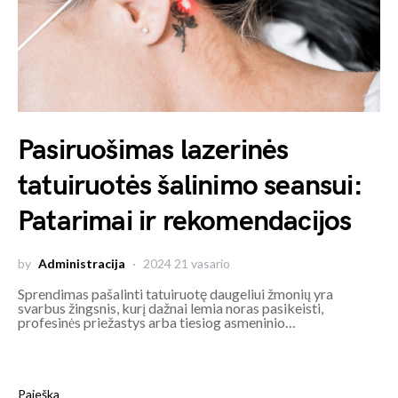
Pasiruošimas lazerinės
tatuiruotės šalinimo seansui:
Patarimai ir rekomendacijos
by
Administracija
2024 21 vasario
Sprendimas pašalinti tatuiruotę daugeliui žmonių yra
svarbus žingsnis, kurį dažnai lemia noras pasikeisti,
profesinės priežastys arba tiesiog asmeninio…
Paieška