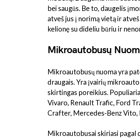
bei saugūs. Be to, daugelis įmon
atveš jus į norimą vietą ir atve
kelionę su dideliu būriu ir neno
Mikroautobusų Nuom
Mikroautobusų nuoma yra patog
draugais. Yra įvairių mikroautob
skirtingas poreikius. Populiar
Vivaro, Renault Trafic, Ford Tr
Crafter, Mercedes-Benz Vito, I
Mikroautobusai skiriasi pagal dy