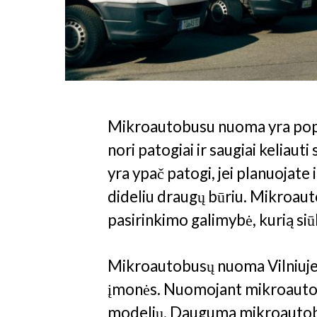
Mikroautobusu nuoma yra popul
nori patogiai ir saugiai keliaut
yra ypač patogi, jei planuojate i
dideliu draugų būriu. Mikroau
pasirinkimo galimybė, kurią siū
Mikroautobusų nuoma Vilniuje y
įmonės. Nuomojant mikroautobusą
modelių. Dauguma mikroautobusų