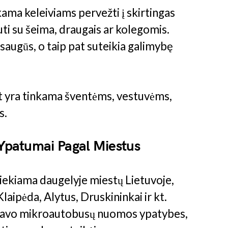
ma keleiviams pervežti į skirtingas
uti su šeima, draugais ar kolegomis.
saugūs, o taip pat suteikia galimybę
 yra tinkama šventėms, vestuvėms,
s.
patumai Pagal Miestus
ekiama daugelyje miestų Lietuvoje,
laipėda, Alytus, Druskininkai ir kt.
i savo mikroautobusų nuomos ypatybes,