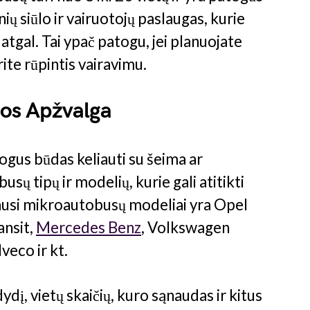
ių siūlo ir vairuotojų paslaugas, kurie
š atgal. Tai ypač patogu, jei planuojate
rite rūpintis vairavimu.
os Apžvalga
us būdas keliauti su šeima ar
usų tipų ir modelių, kurie gali atitikti
iausi mikroautobusų modeliai yra Opel
ansit,
Mercedes Benz
, Volkswagen
veco ir kt.
dį, vietų skaičių, kuro sąnaudas ir kitus