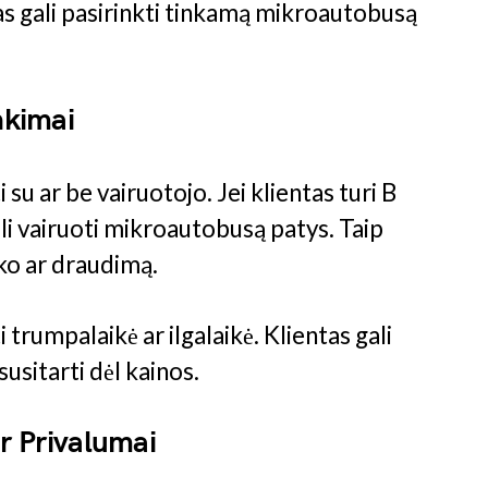
s gali pasirinkti tinkamą mikroautobusą
nkimai
u ar be vairuotojo. Jei klientas turi B
li vairuoti mikroautobusą patys. Taip
sko ar draudimą.
rumpalaikė ar ilgalaikė. Klientas gali
susitarti dėl kainos.
ir Privalumai