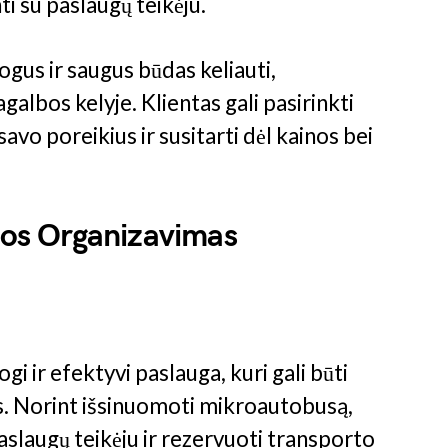
ti su paslaugų teikėju.
us ir saugus būdas keliauti,
agalbos kelyje. Klientas gali pasirinkti
vo poreikius ir susitarti dėl kainos bei
os Organizavimas
 ir efektyvi paslauga, kuri gali būti
. Norint išsinuomoti mikroautobusą,
paslaugų teikėju ir rezervuoti transporto