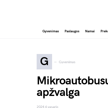
Gyvenimas
Paslaugos
Namai
Prek
G
Gyvenimas
Mikroautobus
apžvalga
2024 6 vasario