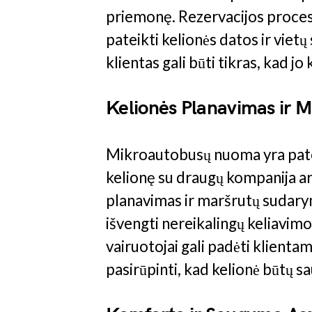
priemonę. Rezervacijos procesas
pateikti kelionės datos ir vietų 
klientas gali būti tikras, kad jo
Kelionės Planavimas ir M
Mikroautobusų nuoma yra patog
kelionę su draugų kompanija arb
planavimas ir maršrutų sudary
išvengti nereikalingų keliavimo
vairuotojai gali padėti klienta
pasirūpinti, kad kelionė būtų sa