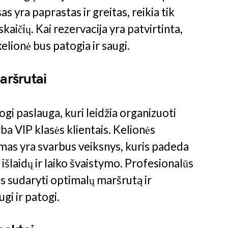
 yra paprastas ir greitas, reikia tik
skaičių. Kai rezervacija yra patvirtinta,
 kelionė bus patogia ir saugi.
aršrutai
i paslauga, kuri leidžia organizuoti
a VIP klasės klientais. Kelionės
mas yra svarbus veiksnys, kuris padeda
 išlaidų ir laiko švaistymo. Profesionalūs
ms sudaryti optimalų maršrutą ir
ugi ir patogi.