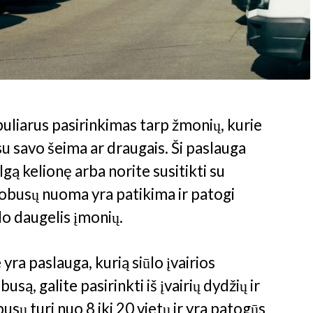
iarus pasirinkimas tarp žmonių, kurie
i su savo šeima ar draugais. Ši paslauga
lgą kelionę arba norite susitikti su
tobusų nuoma yra patikima ir patogi
lo daugelis įmonių.
ra paslauga, kurią siūlo įvairios
, galite pasirinkti iš įvairių dydžių ir
 turi nuo 8 iki 20 vietų ir yra patogūs