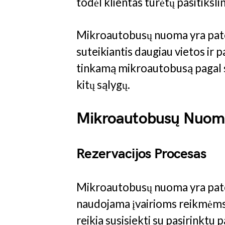
todėl klientas turėtų pasitikslin
Mikroautobusų nuoma yra patog
suteikiantis daugiau vietos ir p
tinkamą mikroautobusą pagal sa
kitų sąlygų.
Mikroautobusų Nuom
Rezervacijos Procesas
Mikroautobusų nuoma yra patogi
naudojama įvairioms reikmėms
reikia susisiekti su pasirinktu 