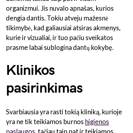
organizmui. Jis nuvalo apnašas, kurios
dengia dantis. Tokiu atveju mažesnė
tikimybė, kad galiausiai atsiras akmenys,
kurie ir vizualiai, ir tuo pačiu sveikatos
prasme labai sublogina dantų kokybę.
Klinikos
pasirinkimas
Svarbiausia yra rasti tokią kliniką, kurioje
yra ne tik teikiamos burnos
higienos
paslaugos
, tačiau taip pat ir teikiamos