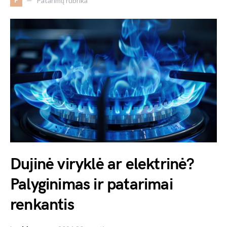
P
Patarimų rubrika
Dujinė viryklė ar elektrinė?
Palyginimas ir patarimai
renkantis