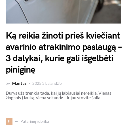
Ką reikia žinoti prieš kviečiant
avarinio atrakinimo paslaugą –
3 dalykai, kurie gali išgelbėti
piniginę
by
Mantas
2025 3 balandžio
Durys užsitrenkia tada, kai jų labiausiai nereikia. Vienas
žingsnis į lauką, viena sekundė – ir jau stovite šalia…
P
Patarimų rubrika