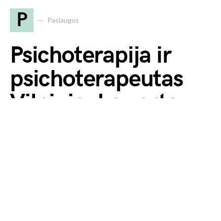
P
Paslaugos
Psichoterapija ir
psichoterapeutas
Vilniuje: ką verta
apie tai žinoti?
2024 10 sausio