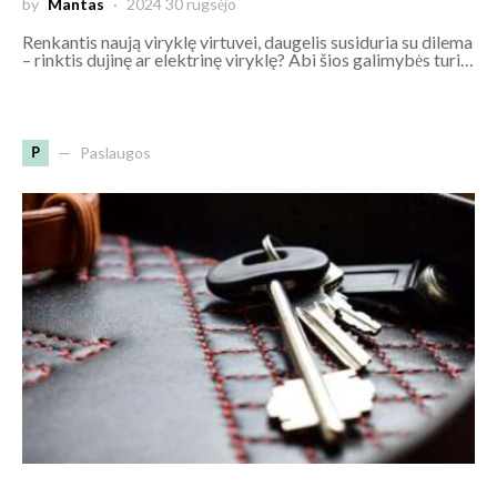
by
Mantas
2024 30 rugsėjo
Renkantis naują viryklę virtuvei, daugelis susiduria su dilema
– rinktis dujinę ar elektrinę viryklę? Abi šios galimybės turi…
P
Paslaugos