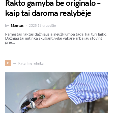
Rakto gamyba be originalo –
kaip tai daroma realybėje
by
Mantas
2025 15 gruodžio
Pamestas raktas dažniausiai neužklumpa tada, kai turi laiko.
Dažniau tai nutinka skubant, vėlai vakare arba jau stovint
prie…
P
Patarimų rubrika