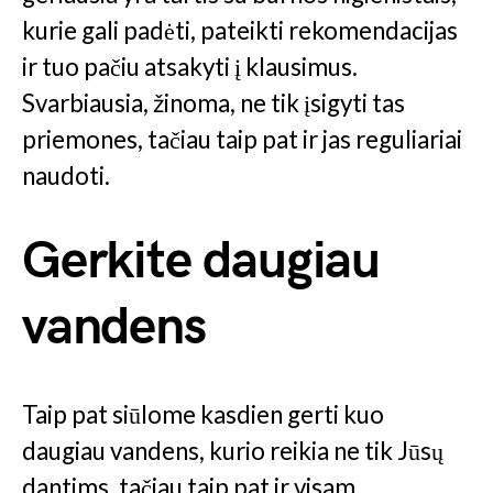
kurie gali padėti, pateikti rekomendacijas
ir tuo pačiu atsakyti į klausimus.
Svarbiausia, žinoma, ne tik įsigyti tas
priemones, tačiau taip pat ir jas reguliariai
naudoti.
Gerkite daugiau
vandens
Taip pat siūlome kasdien gerti kuo
daugiau vandens, kurio reikia ne tik Jūsų
dantims, tačiau taip pat ir visam