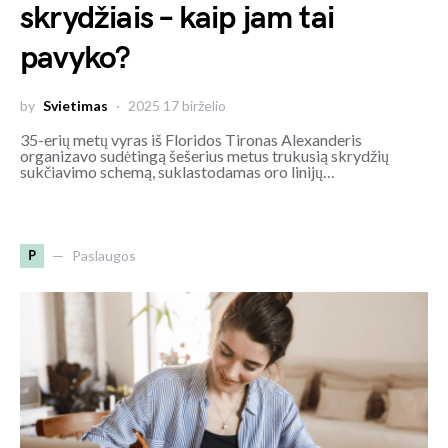
skrydžiais – kaip jam tai
pavyko?
by
Svietimas
2025 17 birželio
35-erių metų vyras iš Floridos Tironas Alexanderis
organizavo sudėtingą šešerius metus trukusią skrydžių
sukčiavimo schemą, suklastodamas oro linijų…
P
Paslaugos