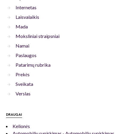
Internetas
Laisvalaikis
Mada
Moksliniai straipsniai
Namai
Paslaugos
Patarimų rubrika
Prekės
Sveikata
Verslas
DRAUGAI
Kelionės
Automobiliu supirkimas - Automobilių supirkimas