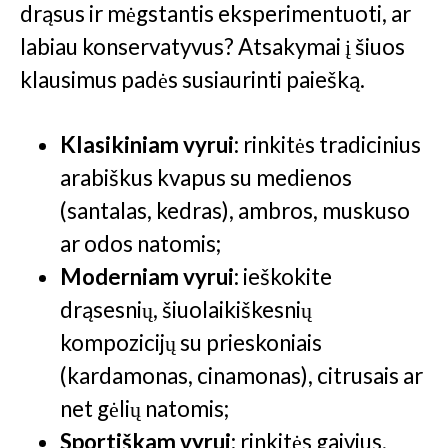
drąsus ir mėgstantis eksperimentuoti, ar
labiau konservatyvus? Atsakymai į šiuos
klausimus padės susiaurinti paiešką.
Klasikiniam vyrui:
rinkitės tradicinius
arabiškus kvapus su medienos
(santalas, kedras), ambros, muskuso
ar odos natomis;
Moderniam vyrui:
ieškokite
drąsesnių, šiuolaikiškesnių
kompozicijų su prieskoniais
(kardamonas, cinamonas), citrusais ar
net gėlių natomis;
Sportiškam vyrui:
rinkitės gaivius,