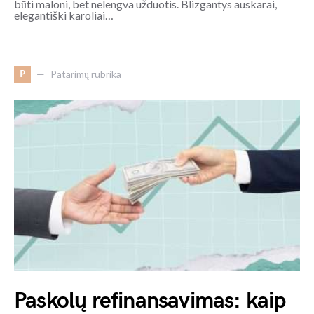
būti maloni, bet nelengva užduotis. Blizgantys auskarai,
elegantiški karoliai…
P
Patarimų rubrika
Paskolų refinansavimas: kaip