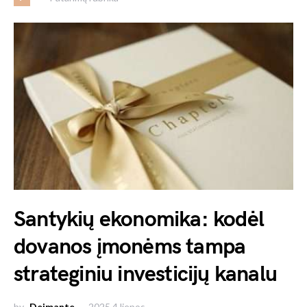
Santykių ekonomika: kodėl
dovanos įmonėms tampa
strateginiu investicijų kanalu
by
Deimante
2025 4 liepos