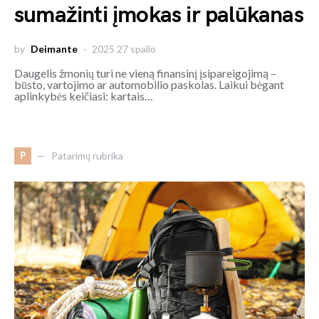
sumažinti įmokas ir palūkanas
by
Deimante
2025 27 spalio
Daugelis žmonių turi ne vieną finansinį įsipareigojimą –
būsto, vartojimo ar automobilio paskolas. Laikui bėgant
aplinkybės keičiasi: kartais…
P
Patarimų rubrika