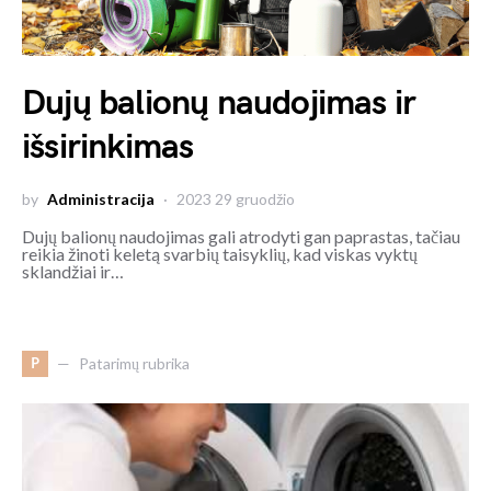
Dujų balionų naudojimas ir
išsirinkimas
by
Administracija
2023 29 gruodžio
Dujų balionų naudojimas gali atrodyti gan paprastas, tačiau
reikia žinoti keletą svarbių taisyklių, kad viskas vyktų
sklandžiai ir…
P
Patarimų rubrika