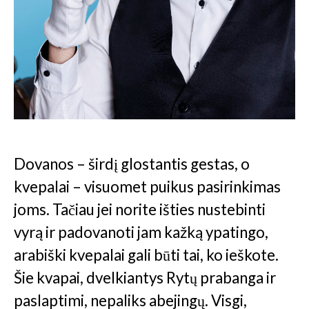
Dovanos – širdį glostantis gestas, o
kvepalai – visuomet puikus pasirinkimas
joms. Tačiau jei norite išties nustebinti
vyrą ir padovanoti jam kažką ypatingo,
arabiški kvepalai gali būti tai, ko ieškote.
Šie kvapai, dvelkiantys Rytų prabanga ir
paslaptimi, nepaliks abejingų. Visgi,