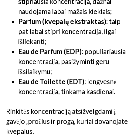
stipriausia koncentracija, dažnai
naudojama labai mažais kiekiais;
Parfum (kvepalų ekstraktas):
taip
pat labai stipri koncentracija, ilgai
išliekanti;
Eau de Parfum (EDP):
populiariausia
koncentracija, pasižyminti geru
išsilaikymu;
Eau de Toilette (EDT):
lengvesnė
koncentracija, tinkama kasdienai.
Rinkitės koncentraciją atsižvelgdami į
gavėjo įpročius ir progą, kuriai dovanojate
kvepalus.