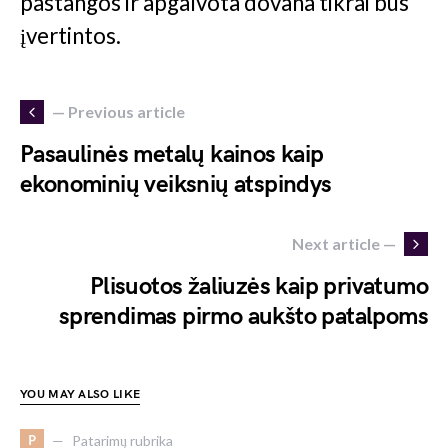
pastangos ir apgalvota dovana tikrai bus
įvertintos.
— Previous article
Pasaulinės metalų kainos kaip
ekonominių veiksnių atspindys
Next article —
Plisuotos žaliuzės kaip privatumo
sprendimas pirmo aukšto patalpoms
YOU MAY ALSO LIKE
P
Patarimų rubrika