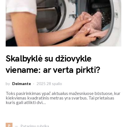
Skalbyklė su džiovykle
viename: ar verta pirkti?
by
Deimante
2025 28 spalio
Toks pasirinkimas ypač aktualus mažesniuose būstuose, kur
kiekvienas kvadratinis metras yra svarbus. Tai prietaisas
kuris gali atlikti dvi…
P
Patarimų rubrika