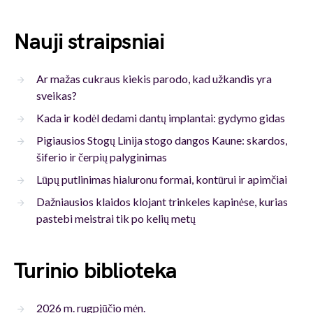
Nauji straipsniai
Ar mažas cukraus kiekis parodo, kad užkandis yra
sveikas?
Kada ir kodėl dedami dantų implantai: gydymo gidas
Pigiausios Stogų Linija stogo dangos Kaune: skardos,
šiferio ir čerpių palyginimas
Lūpų putlinimas hialuronu formai, kontūrui ir apimčiai
Dažniausios klaidos klojant trinkeles kapinėse, kurias
pastebi meistrai tik po kelių metų
Turinio biblioteka
2026 m. rugpjūčio mėn.