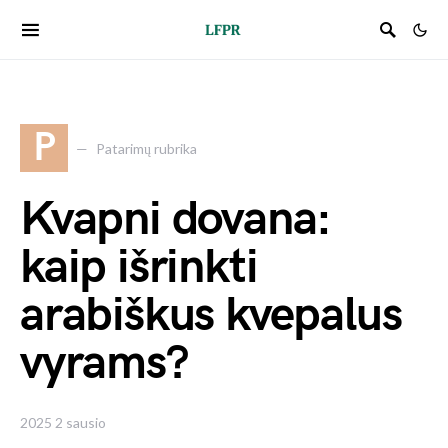
P
Patarimų rubrika
Kvapni dovana:
kaip išrinkti
arabiškus kvepalus
vyrams?
2025 2 sausio