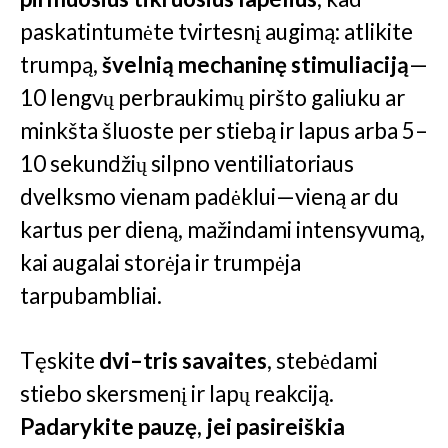
paskatintumėte tvirtesnį augimą: atlikite
trumpą,
švelnią mechaninę stimuliaciją
—
10 lengvų perbraukimų piršto galiuku ar
minkšta šluoste per stiebą ir lapus arba 5–
10 sekundžių silpno ventiliatoriaus
dvelksmo vienam padėklui—vieną ar du
kartus per dieną, mažindami intensyvumą,
kai augalai storėja ir trumpėja
tarpubambliai.
Tęskite
dvi–tris savaites
, stebėdami
stiebo skersmenį ir lapų reakciją.
Padarykite pauzę, jei pasireiškia