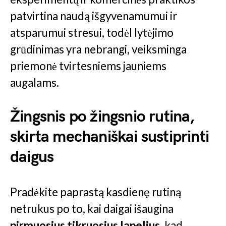
patvirtina naudą išgyvenamumui ir
atsparumui stresui, todėl lytėjimo
grūdinimas yra nebrangi, veiksminga
priemonė tvirtesniems jauniems
augalams.
Žingsnis po žingsnio rutina,
skirta mechaniškai sustiprinti
daigus
Pradėkite paprastą kasdienę rutiną
netrukus po to, kai daigai išaugina
pirmuosius tikruosius lapelius
, kad