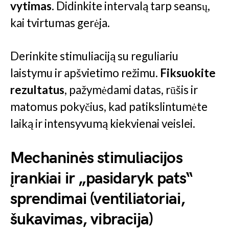
vytimas
. Didinkite intervalą tarp seansų,
kai tvirtumas gerėja.
Derinkite stimuliaciją su reguliariu
laistymu ir apšvietimo režimu.
Fiksuokite
rezultatus
, pažymėdami datas, rūšis ir
matomus pokyčius, kad patikslintumėte
laiką ir intensyvumą kiekvienai veislei.
Mechaninės stimuliacijos
įrankiai ir „pasidaryk pats“
sprendimai (ventiliatoriai,
šukavimas, vibracija)