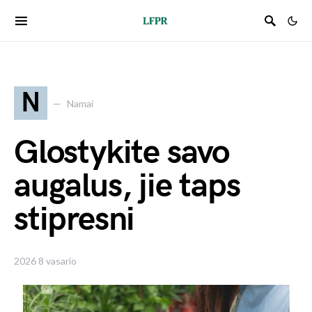
N
Namai
Glostykite savo
augalus, jie taps
stipresni
2026 8 vasario