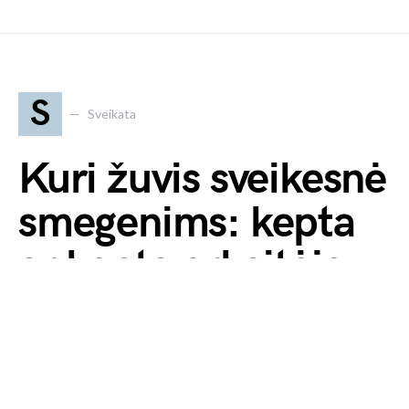
S
Sveikata
Kuri žuvis sveikesnė
smegenims: kepta
ar kepta orkaitėje
2026 8 vasario