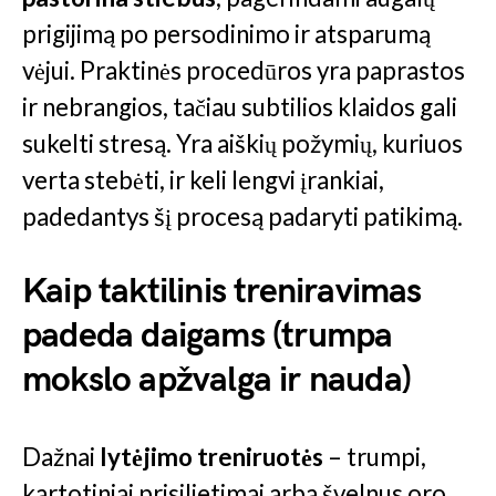
prigijimą po persodinimo ir atsparumą
vėjui. Praktinės procedūros yra paprastos
ir nebrangios, tačiau subtilios klaidos gali
sukelti stresą. Yra aiškių požymių, kuriuos
verta stebėti, ir keli lengvi įrankiai,
padedantys šį procesą padaryti patikimą.
Kaip taktilinis treniravimas
padeda daigams (trumpa
mokslo apžvalga ir nauda)
Dažnai
lytėjimo treniruotės
– trumpi,
kartotiniai prisilietimai arba švelnus oro