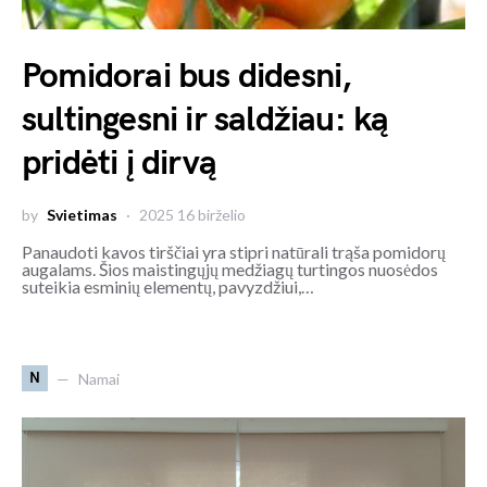
Pomidorai bus didesni,
sultingesni ir saldžiau: ką
pridėti į dirvą
by
Svietimas
2025 16 birželio
Panaudoti kavos tirščiai yra stipri natūrali trąša pomidorų
augalams. Šios maistingųjų medžiagų turtingos nuosėdos
suteikia esminių elementų, pavyzdžiui,…
N
Namai