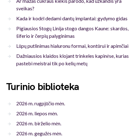
Ar mažas cukraus kiekis parodo, kad užkandis yra
sveikas?
Kada ir kodėl dedami dantų implantai: gydymo gidas
Pigiausios Stogų Linija stogo dangos Kaune: skardos,
šiferio ir čerpių palyginimas
Lūpų putlinimas hialuronu formai, kontūrui ir apimčiai
Dažniausios klaidos klojant trinkeles kapinėse, kurias
pastebi meistrai tik po kelių metų
Turinio biblioteka
2026 m. rugpjūčio mėn.
2026 m. liepos mėn.
2026 m. birželio mėn.
2026 m. gegužės mėn.