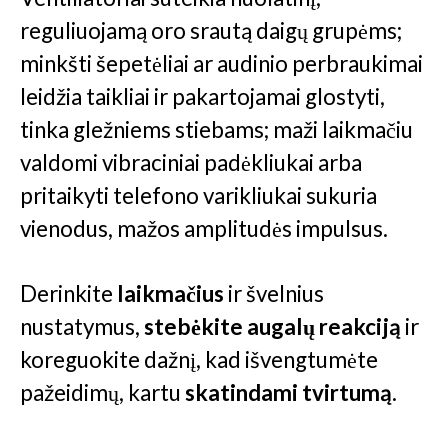
reguliuojamą oro srautą daigų grupėms;
minkšti šepetėliai ar audinio perbraukimai
leidžia taikliai ir pakartojamai glostyti,
tinka gležniems stiebams; maži laikmačiu
valdomi vibraciniai padėkliukai arba
pritaikyti telefono varikliukai sukuria
vienodus, mažos amplitudės impulsus.
Derinkite
laikmačius
ir švelnius
nustatymus,
stebėkite augalų reakciją
ir
koreguokite dažnį, kad išvengtumėte
pažeidimų, kartu
skatindami tvirtumą
.