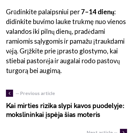
Grūdinkite palaipsniui per
7–14 dienų
:
didinkite buvimo lauke trukmę nuo vienos
valandos iki pilnų dienų, pradėdami
ramiomis sąlygomis ir pamažu įtraukdami
vėją. Grįžkite prie įprasto glostymo, kai
stiebai pastorėja ir augalai rodo pastovų
turgorą bei augimą.
— Previous article
Kai mirties rizika slypi kavos puodelyje:
mokslininkai įspėja šias moteris
Next article —