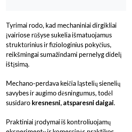
Tyrimai rodo, kad mechaniniai dirgikliai
įvairiose rūšyse sukelia išmatuojamus
struktūrinius ir fiziologinius pokyčius,
reikšmingai sumažindami pernelyg didelį
ištįsimą.
Mechano-perdava keičia ląstelių sienelių
savybes ir augimo dėsningumus, todėl
susidaro
kresnesni, atsparesni daigai
.
Praktiniai įrodymai iš kontroliuojamų
eksperimentų ir komercinės praktikos