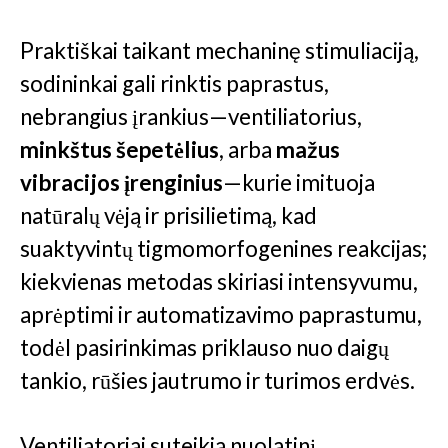
Praktiškai taikant mechaninę stimuliaciją,
sodininkai gali rinktis paprastus,
nebrangius įrankius—ventiliatorius,
minkštus šepetėlius
, arba
mažus
vibracijos įrenginius
—kurie imituoja
natūralų vėją ir prisilietimą, kad
suaktyvintų tigmomorfogenines reakcijas;
kiekvienas metodas skiriasi intensyvumu,
aprėptimi ir automatizavimo paprastumu,
todėl pasirinkimas priklauso nuo daigų
tankio, rūšies jautrumo ir turimos erdvės.
Ventiliatoriai suteikia nuolatinį,