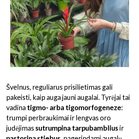
Švelnus, reguliarus prisilietimas gali
pakeisti, kaip auga jauni augalai. Tyrėjai tai
vadina
tigmo- arba tigomorfogeneze
:
trumpi perbraukimai ir lengvas oro
judėjimas
sutrumpina tarpubamblius
ir
pastorina stiebus
, pagerindami augalų