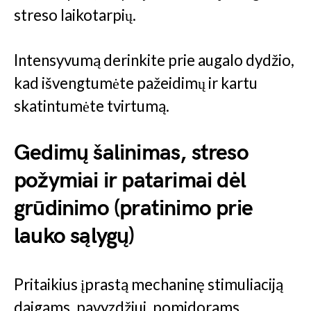
streso laikotarpių.
Intensyvumą derinkite prie augalo dydžio,
kad išvengtumėte pažeidimų ir kartu
skatintumėte tvirtumą.
Gedimų šalinimas, streso
požymiai ir patarimai dėl
grūdinimo (pratinimo prie
lauko sąlygų)
Pritaikius įprastą mechaninę stimuliaciją
daigams, pavyzdžiui, pomidorams,