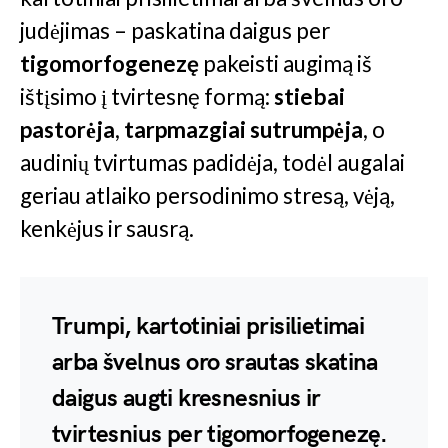
judėjimas – paskatina daigus per
tigomorfogenezę
pakeisti augimą iš
ištįsimo į tvirtesnę formą:
stiebai
pastorėja
,
tarpmazgiai sutrumpėja
, o
audinių tvirtumas padidėja, todėl augalai
geriau atlaiko persodinimo stresą, vėją,
kenkėjus ir sausrą.
Trumpi, kartotiniai prisilietimai
arba švelnus oro srautas skatina
daigus augti kresnesnius ir
tvirtesnius per tigomorfogenezę.