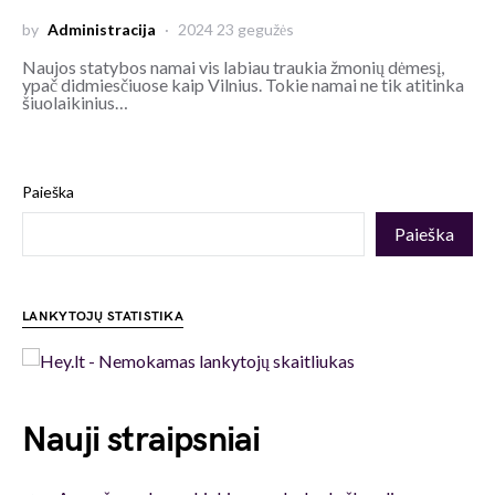
by
Administracija
2024 23 gegužės
Naujos statybos namai vis labiau traukia žmonių dėmesį,
ypač didmiesčiuose kaip Vilnius. Tokie namai ne tik atitinka
šiuolaikinius…
Paieška
Paieška
LANKYTOJŲ STATISTIKA
Nauji straipsniai