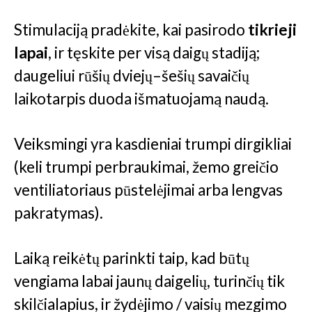
Stimulaciją pradėkite, kai pasirodo
tikrieji
lapai
, ir tęskite per visą daigų stadiją;
daugeliui rūšių dviejų–šešių savaičių
laikotarpis duoda išmatuojamą naudą.
Veiksmingi yra kasdieniai trumpi dirgikliai
(keli trumpi perbraukimai, žemo greičio
ventiliatoriaus pūstelėjimai arba lengvas
pakratymas).
Laiką reikėtų parinkti taip, kad būtų
vengiama labai jaunų daigelių, turinčių tik
skilčialapius, ir žydėjimo / vaisių mezgimo