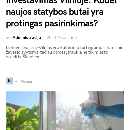
Investavimas Vilniuje: Kodėl
naujos statybos butai yra
protingas pasirinkimas?
by
Administracija
2023 19 lapkričio
Lietuvos Sostinė Vilnius yra kultūrinio turtingumo ir istorinio
žavesio švyturys, tačiau dėmesį traukia ne tik miesto
praeitis. Šiandien…
N
Namai