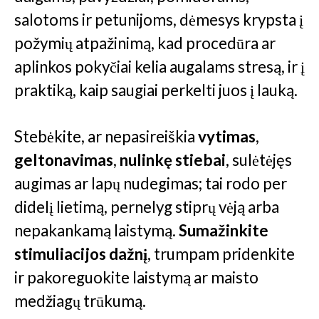
salotoms ir petunijoms, dėmesys krypsta į
požymių atpažinimą, kad procedūra ar
aplinkos pokyčiai kelia augalams stresą, ir į
praktiką, kaip saugiai perkelti juos į lauką.
Stebėkite, ar nepasireiškia
vytimas
,
geltonavimas
,
nulinkę stiebai
, sulėtėjęs
augimas ar lapų nudegimas; tai rodo per
didelį lietimą, pernelyg stiprų vėją arba
nepakankamą laistymą.
Sumažinkite
stimuliacijos dažnį
, trumpam pridenkite
ir pakoreguokite laistymą ar maisto
medžiagų trūkumą.