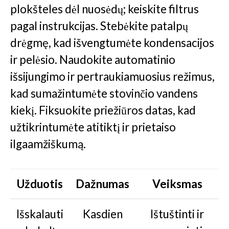
plokšteles dėl nuosėdų; keiskite filtrus
pagal instrukcijas. Stebėkite patalpų
drėgmę, kad išvengtumėte kondensacijos
ir pelėsio. Naudokite automatinio
išsijungimo ir pertraukiamuosius režimus,
kad sumažintumėte stovinčio vandens
kiekį. Fiksuokite priežiūros datas, kad
užtikrintumėte atitiktį ir prietaiso
ilgaamžiškumą.
Užduotis
Dažnumas
Veiksmas
Išskalauti
Kasdien
Ištuštinti ir