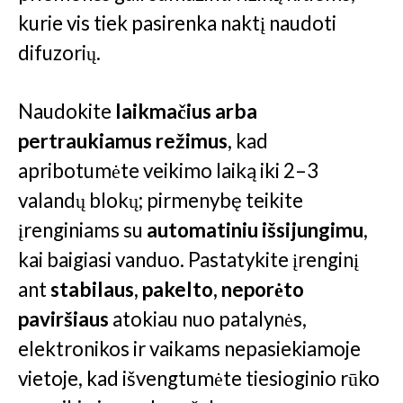
kurie vis tiek pasirenka naktį naudoti
difuzorių.
Naudokite
laikmačius arba
pertraukiamus režimus
, kad
apribotumėte veikimo laiką iki 2–3
valandų blokų; pirmenybę teikite
įrenginiams su
automatiniu išsijungimu
,
kai baigiasi vanduo. Pastatykite įrenginį
ant
stabilaus, pakelto, neporėto
paviršiaus
atokiau nuo patalynės,
elektronikos ir vaikams nepasiekiamoje
vietoje, kad išvengtumėte tiesioginio rūko