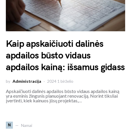
Kaip apskaičiuoti dalinės
apdailos būsto vidaus
apdailos kainą: išsamus gidass
by
Administracija
2024 1 birželio
Apskaičiuoti dalinės apdailos būsto vidaus apdailos kainą
yra esminis žingsnis planuojant renovaciją. Norint tiksliai
įvertinti, kiek kainuos jūsų projektas,…
N
Namai