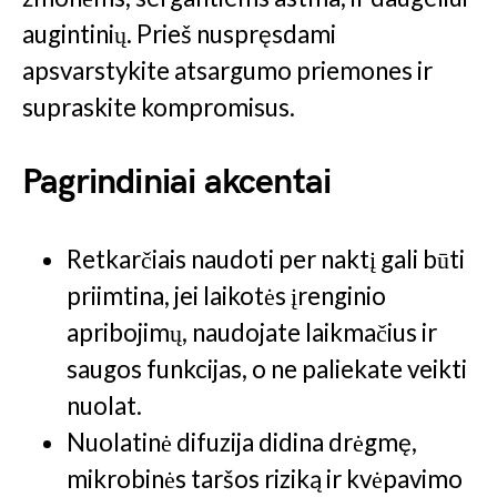
augintinių. Prieš nuspręsdami
apsvarstykite atsargumo priemones ir
supraskite kompromisus.
Pagrindiniai akcentai
Retkarčiais naudoti per naktį gali būti
priimtina, jei laikotės įrenginio
apribojimų, naudojate laikmačius ir
saugos funkcijas, o ne paliekate veikti
nuolat.
Nuolatinė difuzija didina drėgmę,
mikrobinės taršos riziką ir kvėpavimo