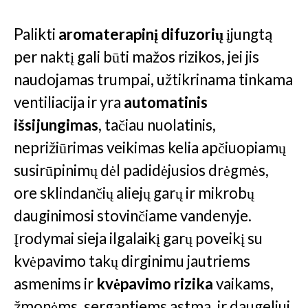
Palikti
aromaterapinį difuzorių
įjungtą
per naktį gali būti mažos rizikos, jei jis
naudojamas trumpai, užtikrinama tinkama
ventiliacija ir yra
automatinis
išsijungimas
, tačiau nuolatinis,
neprižiūrimas veikimas kelia apčiuopiamų
susirūpinimų dėl padidėjusios drėgmės,
ore sklindančių aliejų garų ir mikrobų
dauginimosi stovinčiame vandenyje.
Įrodymai sieja ilgalaikį garų poveikį su
kvėpavimo takų dirginimu jautriems
asmenims ir
kvėpavimo rizika
vaikams,
žmonėms, sergantiems astma, ir daugeliui