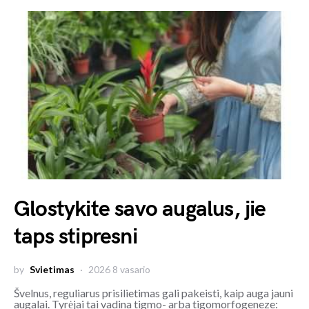
Glostykite savo augalus, jie
taps stipresni
by
Svietimas
2026 8 vasario
Švelnus, reguliarus prisilietimas gali pakeisti, kaip auga jauni
augalai. Tyrėjai tai vadina tigmo- arba tigomorfogeneze: