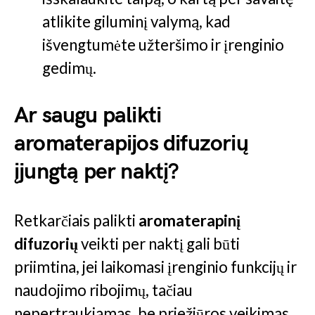
atlikite giluminį valymą, kad
išvengtumėte užteršimo ir įrenginio
gedimų.
Ar saugu palikti
aromaterapijos difuzorių
įjungtą per naktį?
Retkarčiais palikti
aromaterapinį
difuzorių
veikti per naktį gali būti
priimtina, jei laikomasi įrenginio funkcijų ir
naudojimo ribojimų, tačiau
nepertraukiamas, be priežiūros veikimas