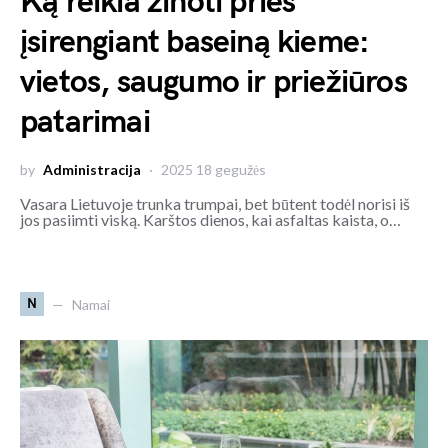
Ką reikia žinoti prieš
įsirengiant baseiną kieme:
vietos, saugumo ir priežiūros
patarimai
by
Administracija
2025 18 gegužės
Vasara Lietuvoje trunka trumpai, bet būtent todėl norisi iš
jos pasiimti viską. Karštos dienos, kai asfaltas kaista, o…
N
Namai