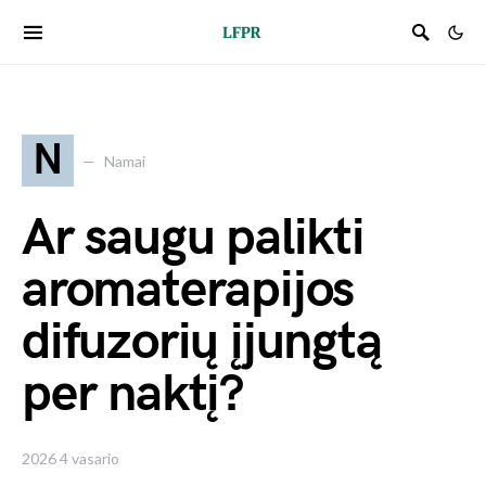
N
Namai
Ar saugu palikti
aromaterapijos
difuzorių įjungtą
per naktį?
2026 4 vasario