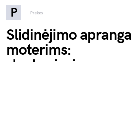
P
Prekės
Slidinėjimo apranga
moterims:
sluoksniavimo
planas pagal -2, -10
ir -15 °C
2026 4 vasario