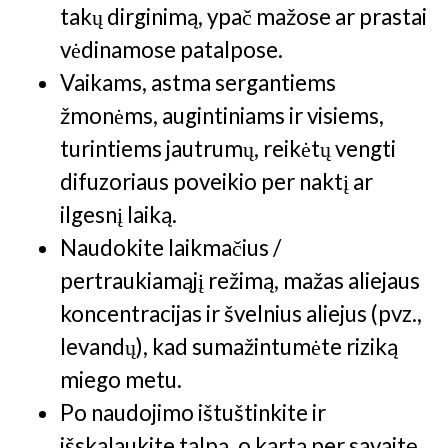
takų dirginimą, ypač mažose ar prastai
vėdinamose patalpose.
Vaikams, astma sergantiems
žmonėms, augintiniams ir visiems,
turintiems jautrumų, reikėtų vengti
difuzoriaus poveikio per naktį ar
ilgesnį laiką.
Naudokite laikmačius /
pertraukiamąjį režimą, mažas aliejaus
koncentracijas ir švelnius aliejus (pvz.,
levandų), kad sumažintumėte riziką
miego metu.
Po naudojimo ištuštinkite ir
išskalaukite talpą, o kartą per savaitę