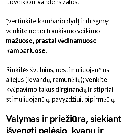
poveikio ir vandens žalos.
Įvertinkite kambario dydį ir drėgmę;
venkite nepertraukiamo veikimo
mažuose, prastai vėdinamuose
kambariuose
.
Rinkitės švelnius, nestimuliuojančius
aliejus (levandų, ramunėlių); venkite
kvėpavimo takus dirginančių ir stipriai
stimuliuojančių, pavyzdžiui, pipirmėčių.
Valymas ir priežiūra, siekiant
išvengti pelėsio, kvapų ir