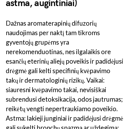
astma, augintiniai)
Dažnas aromaterapinių difuzorių
naudojimas per naktį tam tikroms
gyventojų grupėms yra
nerekomenduotinas, nes ilgalaikis ore
esančių eterinių aliejų poveikis ir padidėjusi
drėgmė gali kelti specifinių kvėpavimo
takų ir dermatologinių rizikų. Vaikai:
siauresni kvėpavimo takai, nevisiškai
subrendusi detoksikacija, odos jautrumas;
reikėtų vengti nepertraukiamo poveikio.
Astma: lakieji junginiai ir padidėjusi drėgmė
gali sukelti bronchų spazmą ar uždegimą;