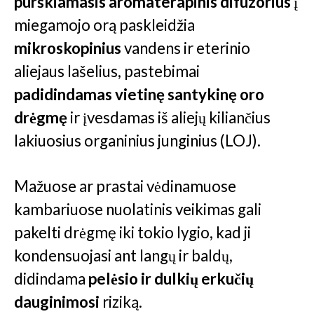
purškiamasis aromaterapinis difuzorius
į
miegamojo orą paskleidžia
mikroskopinius
vandens ir eterinio
aliejaus lašelius, pastebimai
padidindamas vietinę santykinę oro
drėgmę
ir įvesdamas iš aliejų kiliančius
lakiuosius organinius junginius (LOJ).
Mažuose ar prastai vėdinamuose
kambariuose nuolatinis veikimas gali
pakelti drėgmę iki tokio lygio, kad ji
kondensuojasi ant langų ir baldų,
didindama
pelėsio ir dulkių erkučių
dauginimosi
riziką.