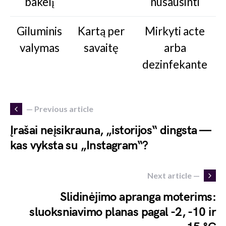
bakelį
nusausinti
Giluminis
Kartą per
Mirkyti acte
valymas
savaitę
arba
dezinfekante
— Previous article
Įrašai neįsikrauna, „istorijos“ dingsta —
kas vyksta su „Instagram“?
Next article —
Slidinėjimo apranga moterims:
sluoksniavimo planas pagal -2, -10 ir