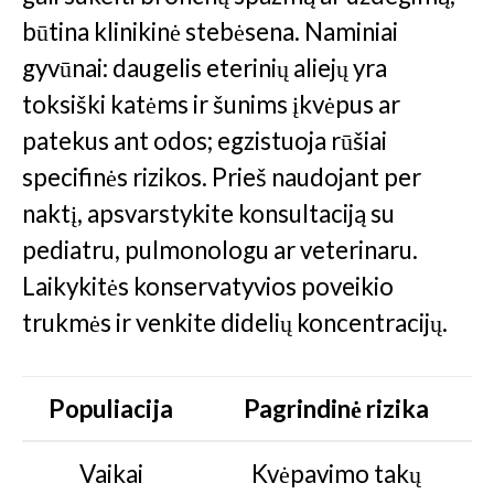
būtina klinikinė stebėsena. Naminiai
gyvūnai: daugelis eterinių aliejų yra
toksiški katėms ir šunims įkvėpus ar
patekus ant odos; egzistuoja rūšiai
specifinės rizikos. Prieš naudojant per
naktį, apsvarstykite konsultaciją su
pediatru, pulmonologu ar veterinaru.
Laikykitės konservatyvios poveikio
trukmės ir venkite didelių koncentracijų.
Populiacija
Pagrindinė rizika
Vaikai
Kvėpavimo takų