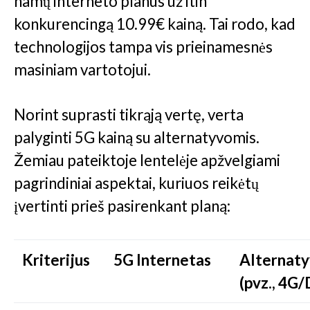
namų interneto planus už itin
konkurencingą 10.99€ kainą. Tai rodo, kad
technologijos tampa vis prieinamesnės
masiniam vartotojui.
Norint suprasti tikrąją vertę, verta
palyginti 5G kainą su alternatyvomis.
Žemiau pateiktoje lentelėje apžvelgiami
pagrindiniai aspektai, kuriuos reikėtų
įvertinti prieš pasirenkant planą:
Kriterijus
5G Internetas
Alternat
(pvz., 4G/