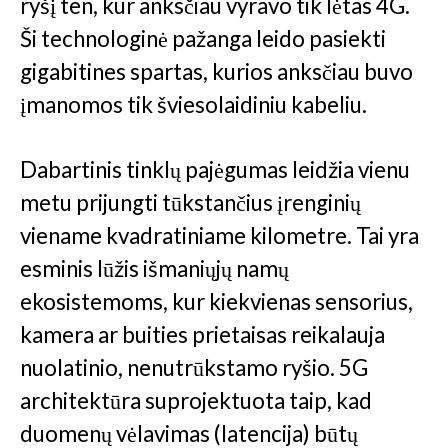
ryšį ten, kur anksčiau vyravo tik lėtas 4G.
Ši technologinė pažanga leido pasiekti
gigabitines spartas, kurios anksčiau buvo
įmanomos tik šviesolaidiniu kabeliu.
Dabartinis tinklų pajėgumas leidžia vienu
metu prijungti tūkstančius įrenginių
viename kvadratiniame kilometre. Tai yra
esminis lūžis išmaniųjų namų
ekosistemoms, kur kiekvienas sensorius,
kamera ar buities prietaisas reikalauja
nuolatinio, nenutrūkstamo ryšio. 5G
architektūra suprojektuota taip, kad
duomenų vėlavimas (latencija) būtų