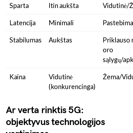
Sparta
Itin aukšta
Vidutinė/
Latencija
Minimali
Pastebim
Stabilumas
Aukštas
Priklauso
oro
sąlygų/ap
Kaina
Vidutinė
Žema/Vidu
(konkurencinga)
Ar verta rinktis 5G:
objektyvus technologijos