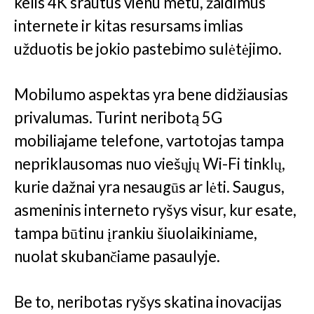
kelis 4K srautus vienu metu, žaidimus
internete ir kitas resursams imlias
užduotis be jokio pastebimo sulėtėjimo.
Mobilumo aspektas yra bene didžiausias
privalumas. Turint neribotą 5G
mobiliajame telefone, vartotojas tampa
nepriklausomas nuo viešųjų Wi-Fi tinklų,
kurie dažnai yra nesaugūs ar lėti. Saugus,
asmeninis interneto ryšys visur, kur esate,
tampa būtinu įrankiu šiuolaikiniame,
nuolat skubančiame pasaulyje.
Be to, neribotas ryšys skatina inovacijas