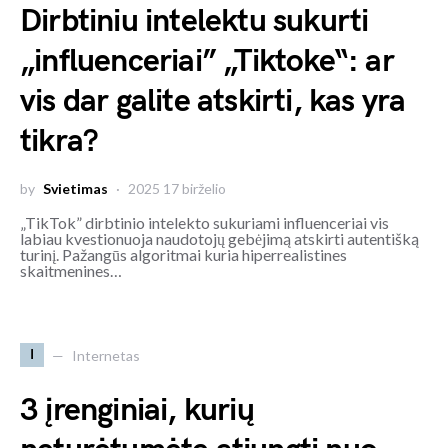
Dirbtiniu intelektu sukurti
„influenceriai” „Tiktoke“: ar
vis dar galite atskirti, kas yra
tikra?
by
Svietimas
2025 17 birželio
„TikTok” dirbtinio intelekto sukuriami influenceriai vis
labiau kvestionuoja naudotojų gebėjimą atskirti autentišką
turinį. Pažangūs algoritmai kuria hiperrealistines
skaitmenines…
I
Internetas
3 įrenginiai, kurių