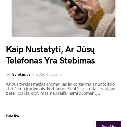
Kaip Nustatyti, Ar Jūsų
Telefonas Yra Stebimas
by
Svietimas
2026 4 vasario
Atidus tyrėjas mažas anomalijas laiko galimais nuotolinio
stebėjimo įrodymais. Netikėtos žinutės su kodais, staigus
baterijos išsikrovimas, nepaaiškinami duomenų…
Paieška
Paieška