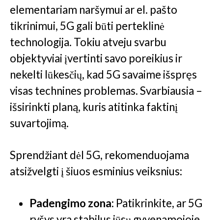
elementariam naršymui ar el. pašto
tikrinimui, 5G gali būti perteklinė
technologija. Tokiu atveju svarbu
objektyviai įvertinti savo poreikius ir
nekelti lūkesčių, kad 5G savaime išspręs
visas technines problemas. Svarbiausia –
išsirinkti planą, kuris atitinka faktinį
suvartojimą.
Sprendžiant dėl 5G, rekomenduojama
atsižvelgti į šiuos esminius veiksnius:
Padengimo zona:
Patikrinkite, ar 5G
ryšys yra stabilus jūsų gyvenamojoje