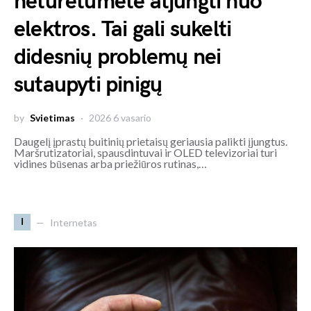
neturėtumėte atjungti nuo
elektros. Tai gali sukelti
didesnių problemų nei
sutaupyti pinigų
by
Svietimas
2026 6 vasario
Daugelį įprastų buitinių prietaisų geriausia palikti įjungtus.
Maršrutizatoriai, spausdintuvai ir OLED televizoriai turi
vidines būsenas arba priežiūros rutinas,…
I
Internetas