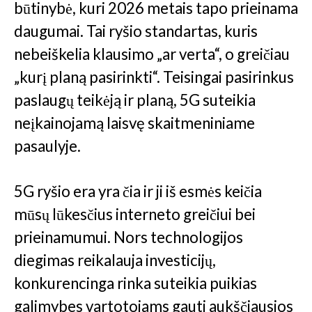
būtinybė, kuri 2026 metais tapo prieinama
daugumai. Tai ryšio standartas, kuris
nebeiškelia klausimo „ar verta“, o greičiau
„kurį planą pasirinkti“. Teisingai pasirinkus
paslaugų teikėją ir planą, 5G suteikia
neįkainojamą laisvę skaitmeniniame
pasaulyje.
5G ryšio era yra čia ir ji iš esmės keičia
mūsų lūkesčius interneto greičiui bei
prieinamumui. Nors technologijos
diegimas reikalauja investicijų,
konkurencinga rinka suteikia puikias
galimybes vartotojams gauti aukščiausios