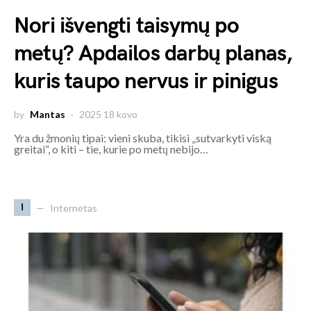
Nori išvengti taisymų po
metų? Apdailos darbų planas,
kuris taupo nervus ir pinigus
by
Mantas
2025 18 kovo
Yra du žmonių tipai: vieni skuba, tikisi „sutvarkyti viską
greitai“, o kiti – tie, kurie po metų nebijo…
I
Internetas