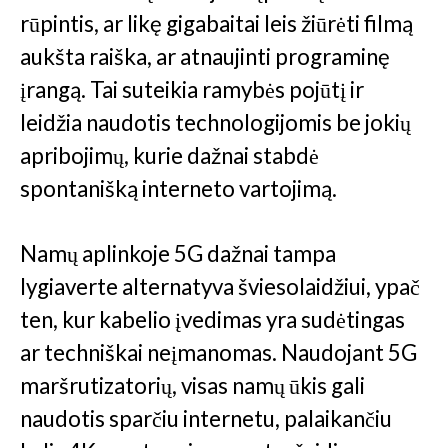
rūpintis, ar likę gigabaitai leis žiūrėti filmą
aukšta raiška, ar atnaujinti programinę
įrangą. Tai suteikia ramybės pojūtį ir
leidžia naudotis technologijomis be jokių
apribojimų, kurie dažnai stabdė
spontanišką interneto vartojimą.
Namų aplinkoje 5G dažnai tampa
lygiaverte alternatyva šviesolaidžiui, ypač
ten, kur kabelio įvedimas yra sudėtingas
ar techniškai neįmanomas. Naudojant 5G
maršrutizatorių, visas namų ūkis gali
naudotis sparčiu internetu, palaikančiu