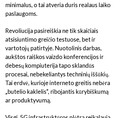
minimalus, o tai atveria duris realaus laiko
paslaugoms.
Revoliucija pasireiškia ne tik skaičiais
atsisiuntimo greičio testuose, bet ir
vartotojų patirtyje. Nuotolinis darbas,
aukštos raiškos vaizdo konferencijos ir
debesų kompiuterija tapo sklandūs
procesai, nebekeliantys techninių iššūkių.
Tai erdvė, kurioje interneto greitis nebėra
„butelio kaklelis“, ribojantis kūrybiškumą
ar produktyvumą.
Visgi, 5G infrastruktūros plėtra reikalauja