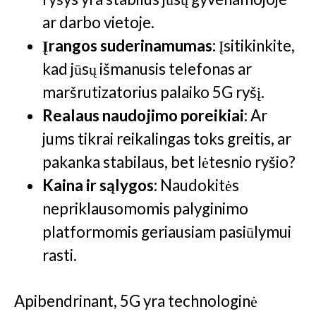
ar darbo vietoje.
Įrangos suderinamumas:
Įsitikinkite,
kad jūsų išmanusis telefonas ar
maršrutizatorius palaiko 5G ryšį.
Realaus naudojimo poreikiai:
Ar
jums tikrai reikalingas toks greitis, ar
pakanka stabilaus, bet lėtesnio ryšio?
Kaina ir sąlygos:
Naudokitės
nepriklausomomis palyginimo
platformomis geriausiam pasiūlymui
rasti.
Apibendrinant, 5G yra technologinė