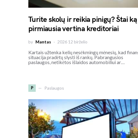
Turite skolų ir reikia pinigų? Štai ką
pirmiausia vertina kreditoriai
by
Mantas
2026 12 birželio
Kartais užtenka kelių nesėkmingų mėnesių, kad finan
situacija pradėtų slysti iš rankų. Pabrangusios
paslaugos, netikėtos išlaidos automobiliui ar…
P
Paslaugos