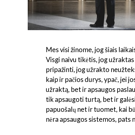
Mes visi žinome, jog šiais laikai
Visgi naivu tikėtis, jog užrak
pripažinti, jog užrakto neužteks
kaip ir pačios durys, ypač, jei j
užraktą, bet ir apsaugos pasla
tik apsaugoti turtą, bet ir galės
papuošalų net ir tuomet, kai bū
nėra apsaugos sistemos, pats m