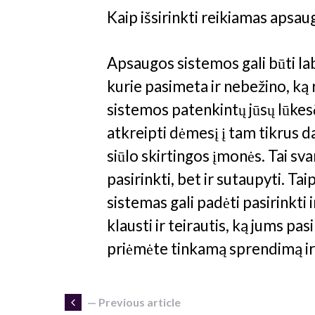
Kaip išsirinkti reikiamas apsa
Apsaugos sistemos gali būti lab
kurie pasimeta ir nebežino, ką 
sistemos patenkintų jūsų lūkesči
atkreipti dėmesį į tam tikrus d
siūlo skirtingos įmonės. Tai sva
pasirinkti, bet ir sutaupyti. Ta
sistemas gali padėti pasirinkti
klausti ir teirautis, ką jums pas
priėmėte tinkamą sprendimą ir 
— Previous article