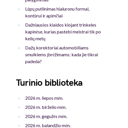
Lūpų putlinimas hialuronu formai,
kontūrui ir apimčiai
Dažniausios klaidos klojant trinkeles
kapinėse, kurias pastebi meistrai tik po
kelių metų
Dažų korektoriai automobiliams
smulkiems įbrėžimams: kada jie tikrai
padeda?
Turinio biblioteka
2026 m. liepos mėn.
2026 m. birželio mėn.
2026 m. gegužės mėn.
2026 m. balandžio mėn.