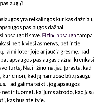
 paslaugų?
slaugos yra reikalingos kur kas dažniau,
, apsaugos paslaugos dažnai
si apsaugoti save.
Fizinė apsauga
tampa
asi ne tik vieši asmenys, bet ir tie,
, laimi loterijoje ar jaučia grėsmę, kad
ip pat apsaugos paslaugas dažnai krenkasi
avo turtą. Na, ir žinoma, jau įprasta, kad
, kurie nori, kad jų namuose būtų saugu
tus. Tad galima teikti, jog apsaugos
– net ir tuomet, kai jums atrodo, kad jūsų
ti, kas bus ateityje.