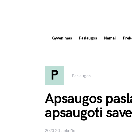
Gyvenimas
Paslaugos
Namai
Prek
P
Paslaugos
Apsaugos pasl
apsaugoti save
2023 20 lapkričio