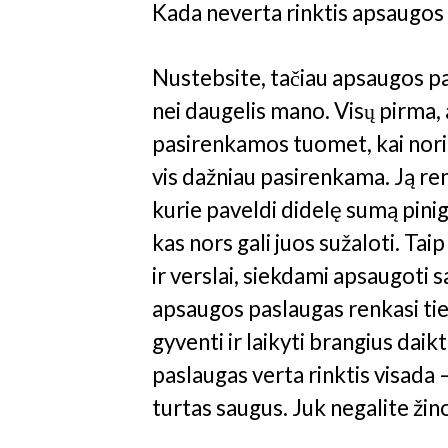
Kada neverta rinktis apsaugos
Nustebsite, tačiau apsaugos pa
nei daugelis mano. Visų pirma
pasirenkamos tuomet, kai nori
vis dažniau pasirenkama. Ją renk
kurie paveldi didelę sumą pinigų
kas nors gali juos sužaloti. Ta
ir verslai, siekdami apsaugoti s
apsaugos paslaugas renkasi tie
gyventi ir laikyti brangius daik
paslaugas verta rinktis visada 
turtas saugus. Juk negalite žino