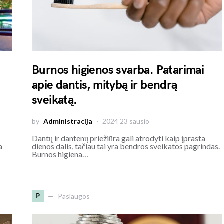
Burnos higienos svarba. Patarimai
apie dantis, mitybą ir bendrą
sveikatą.
by
Administracija
2024 23 sausio
ę
Dantų ir dantenų priežiūra gali atrodyti kaip įprasta
a
dienos dalis, tačiau tai yra bendros sveikatos pagrindas.
Burnos higiena…
P
Paslaugos