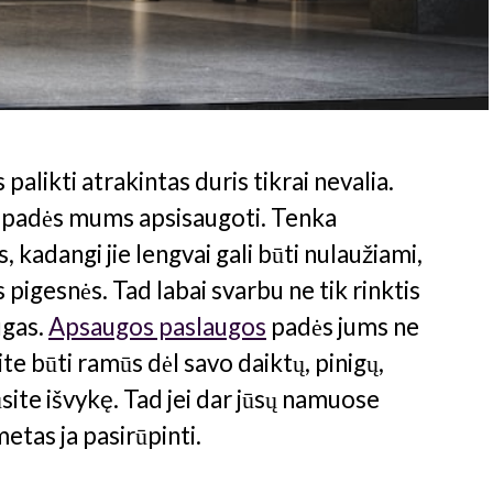
s palikti atrakintas duris tikrai nevalia.
tas padės mums apsisaugoti. Tenka
, kadangi jie lengvai gali būti nulaužiami,
os pigesnės. Tad labai svarbu ne tik rinktis
ugas.
Apsaugos paslaugos
padės jums ne
ite būti ramūs dėl savo daiktų, pinigų,
site išvykę. Tad jei dar jūsų namuose
etas ja pasirūpinti.