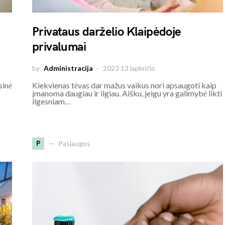
Privataus darželio Klaipėdoje
privalumai
by
Administracija
2023 13 lapkričio
sinė
Kiekvienas tėvas dar mažus vaikus nori apsaugoti kaip
įmanoma daugiau ir ilgiau. Aišku, jeigu yra galimybė likti
ilgesniam…
P
Paslaugos