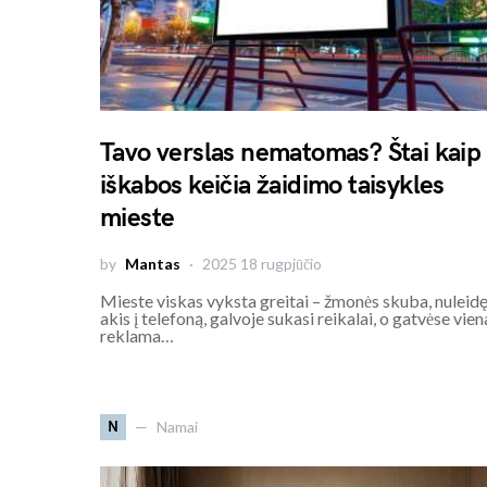
Tavo verslas nematomas? Štai kaip
iškabos keičia žaidimo taisykles
mieste
by
Mantas
2025 18 rugpjūčio
Mieste viskas vyksta greitai – žmonės skuba, nuleid
akis į telefoną, galvoje sukasi reikalai, o gatvėse vien
reklama…
N
Namai