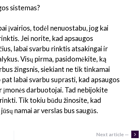
ugos sistemas?
ai įvairios, todėl nenuostabu, jog kai
rinktis. Jei norite, kad apsaugos
us, labai svarbu rinktis atsakingai ir
alykus. Visų pirma, pasidomėkite, ką
rbus žingsnis, siekiant ne tik tinkamai
ip pat labai svarbu suprasti, kad apsaugos
 ir įmonės darbuotojai. Tad nebijokite
irinkti. Tik tokiu būdu žinosite, kad
jūsų namai ar verslas bus saugūs.
Next article —