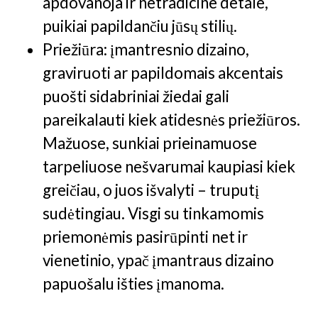
apdovanoja ir netradicine detale,
puikiai papildančiu jūsų stilių.
Priežiūra: įmantresnio dizaino,
graviruoti ar papildomais akcentais
puošti sidabriniai žiedai gali
pareikalauti kiek atidesnės priežiūros.
Mažuose, sunkiai prieinamuose
tarpeliuose nešvarumai kaupiasi kiek
greičiau, o juos išvalyti – truputį
sudėtingiau. Visgi su tinkamomis
priemonėmis pasirūpinti net ir
vienetinio, ypač įmantraus dizaino
papuošalu išties įmanoma.