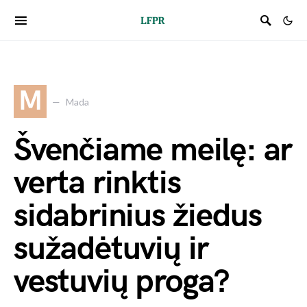
M
Mada
Švenčiame meilę: ar
verta rinktis
sidabrinius žiedus
sužadėtuvių ir
vestuvių proga?