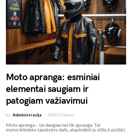
Moto apranga: esminiai
elementai saugiam ir
patogiam važiavimui
by
Administracija
2024 27 liepos
Moto apranga – tai daugiau nei tik apsauga. Tai
motociklininko tapatybės dalis, atspindinti jo stilių ir požiūrį