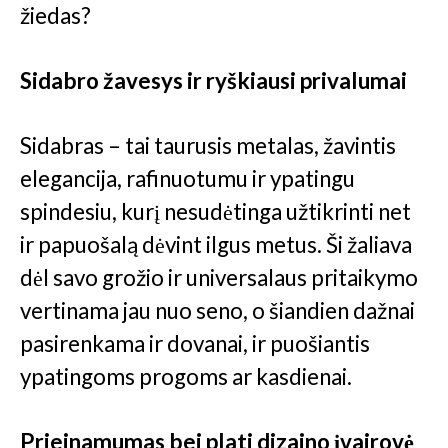
žiedas?
Sidabro žavesys ir ryškiausi privalumai
Sidabras – tai taurusis metalas, žavintis
elegancija, rafinuotumu ir ypatingu
spindesiu, kurį nesudėtinga užtikrinti net
ir papuošalą dėvint ilgus metus. Ši žaliava
dėl savo grožio ir universalaus pritaikymo
vertinama jau nuo seno, o šiandien dažnai
pasirenkama ir dovanai, ir puošiantis
ypatingoms progoms ar kasdienai.
Prieinamumas bei plati dizaino įvairovė