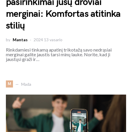
pasirinkimai jūsų droviai
merginai: Komfortas atitinka
stilių
by
Mantas
2024 13 vasario
Rinkdamiesi tinkamą apatinį trikotažą savo nedrąsiai
merginai galite jaustis tarsi minų lauke. Norite, kad ji
jaustųsi graži ir…
M
Mada