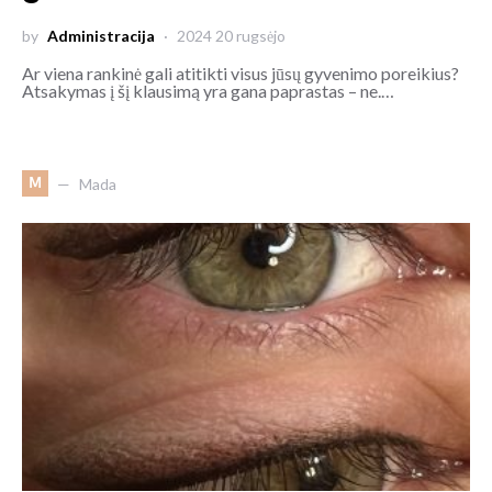
by
Administracija
2024 20 rugsėjo
Ar viena rankinė gali atitikti visus jūsų gyvenimo poreikius?
Atsakymas į šį klausimą yra gana paprastas – ne.…
M
Mada