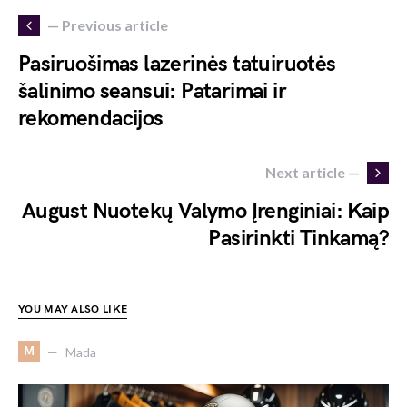
— Previous article
Pasiruošimas lazerinės tatuiruotės
šalinimo seansui: Patarimai ir
rekomendacijos
Next article —
August Nuotekų Valymo Įrenginiai: Kaip
Pasirinkti Tinkamą?
YOU MAY ALSO LIKE
M
Mada