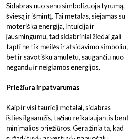
Sidabras nuo seno simbolizuoja tyrumą,
šviesą ir išmintį. Tai metalas, siejamas su
moteriška energija, intuicija ir
jausmingumu, tad sidabriniai žiedai gali
tapti ne tik meilės ir atsidavimo simboliu,
bet ir savotišku amuletu, saugančiu nuo
negandų ir neigiamos energijos.
Priežiūra ir patvarumas
Kaip ir visi taurieji metalai, sidabras –
išties ilgaamžis, tačiau reikalaujantis bent
minimalios priežiūros. Gera žinia ta, kad
sužadėtuvių ar vestuvių papuošalu