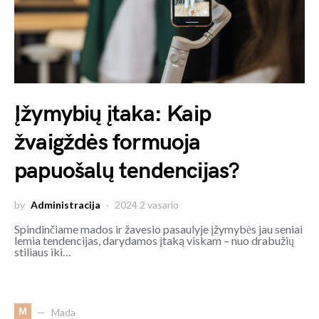
Įžymybių įtaka: Kaip
žvaigždės formuoja
papuošalų tendencijas?
by
Administracija
2024 2 vasario
Spindinčiame mados ir žavesio pasaulyje įžymybės jau seniai
lemia tendencijas, darydamos įtaką viskam – nuo drabužių
stiliaus iki…
M
Mada