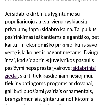
Jei sidabro dirbinius lygintume su
populiariuoju auksu, vienu ryškiausių
privalumų taptų sidabro kaina. Tai puikus
pasirinkimas ieškantiems elegantiško, bet
kartu – ir ekonomiško pirkinio, kuris savo
vertę išlaiko net ir bėgant metams. Džiugu
ir tai, kad sidabrinės juvelyrikos pasaulis
pasižymi nepaprasta įvairove:
sidabriniai
žiedai
, skirti tiek kasdieniam nešiojimui,
tiek ir ypatingoms progoms ar dovanai,
gali būti puošiami įvairiais ornamentais,
brangakmeniais, gintaru ar netikėtomis