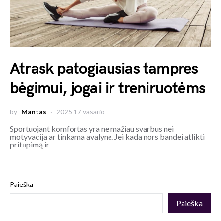
Atrask patogiausias tampres
bėgimui, jogai ir treniruotėms
by
Mantas
2025 17 vasario
Sportuojant komfortas yra ne mažiau svarbus nei
motyvacija ar tinkama avalynė. Jei kada nors bandei atlikti
pritūpimą ir…
Paieška
Paieška