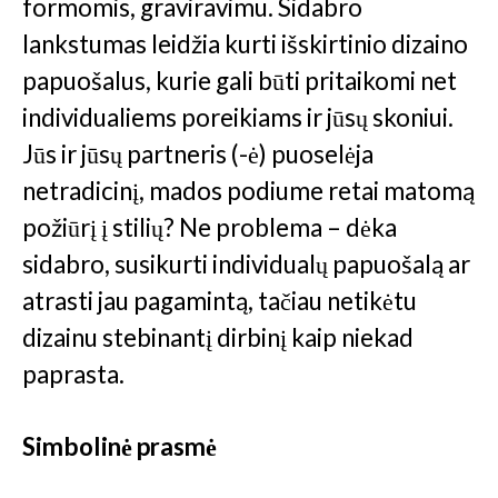
formomis, graviravimu. Sidabro
lankstumas leidžia kurti išskirtinio dizaino
papuošalus, kurie gali būti pritaikomi net
individualiems poreikiams ir jūsų skoniui.
Jūs ir jūsų partneris (-ė) puoselėja
netradicinį, mados podiume retai matomą
požiūrį į stilių? Ne problema – dėka
sidabro, susikurti individualų papuošalą ar
atrasti jau pagamintą, tačiau netikėtu
dizainu stebinantį dirbinį kaip niekad
paprasta.
Simbolinė prasmė