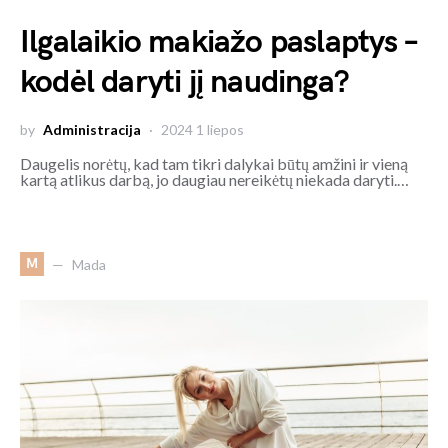
Ilgalaikio makiažo paslaptys –
kodėl daryti jį naudinga?
by
Administracija
2024 1 liepos
Daugelis norėtų, kad tam tikri dalykai būtų amžini ir vieną
kartą atlikus darbą, jo daugiau nereikėtų niekada daryti.…
M
Mada