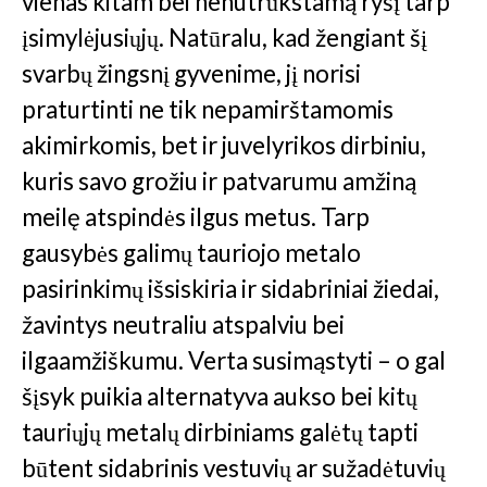
vienas kitam bei nenutrūkstamą ryšį tarp
įsimylėjusiųjų. Natūralu, kad žengiant šį
svarbų žingsnį gyvenime, jį norisi
praturtinti ne tik nepamirštamomis
akimirkomis, bet ir juvelyrikos dirbiniu,
kuris savo grožiu ir patvarumu amžiną
meilę atspindės ilgus metus. Tarp
gausybės galimų tauriojo metalo
pasirinkimų išsiskiria ir sidabriniai žiedai,
žavintys neutraliu atspalviu bei
ilgaamžiškumu. Verta susimąstyti – o gal
šįsyk puikia alternatyva aukso bei kitų
tauriųjų metalų dirbiniams galėtų tapti
būtent sidabrinis vestuvių ar sužadėtuvių