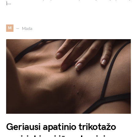
į…
M
Mada
Geriausi apatinio trikotažo