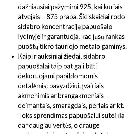
dažniausiai pažymimi 925, kai kuriais
atvejais – 875 praba. Šie skaičiai rodo
sidabro koncentraciją papuošalo
lydinyje ir garantuoja, kad jūsų rankas
puoštų tikro tauriojo metalo gaminys.
Kaip ir auksiniai žiedai, sidabro
papuošalai taip pat gali būti
dekoruojami papildomomis
detalėmis: pavyzdžiui, įvairiais
akmenimis ar brangakmeniais –
deimantais, smaragdais, perlais ar kt.
Toks sprendimas papuošalui suteikia
dar daugiau vertės, o drauge