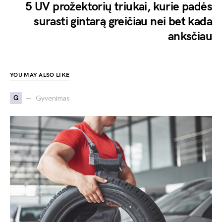
5 UV prožektorių triukai, kurie padės
surasti gintarą greičiau nei bet kada
anksčiau
YOU MAY ALSO LIKE
G
Gyvenimas