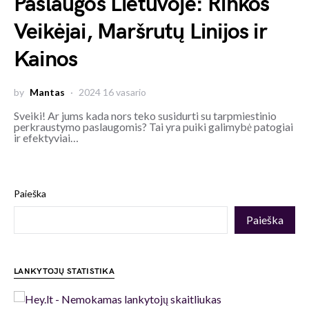
Paslaugos Lietuvoje: Rinkos
Veikėjai, Maršrutų Linijos ir
Kainos
by
Mantas
2024 16 vasario
Sveiki! Ar jums kada nors teko susidurti su tarpmiestinio
perkraustymo paslaugomis? Tai yra puiki galimybė patogiai
ir efektyviai…
Paieška
Paieška
LANKYTOJŲ STATISTIKA