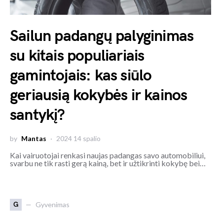
Sailun padangų palyginimas
su kitais populiariais
gamintojais: kas siūlo
geriausią kokybės ir kainos
santykį?
by
Mantas
2024 14 spalio
Kai vairuotojai renkasi naujas padangas savo automobiliui,
svarbu ne tik rasti gerą kainą, bet ir užtikrinti kokybę bei…
G
Gyvenimas