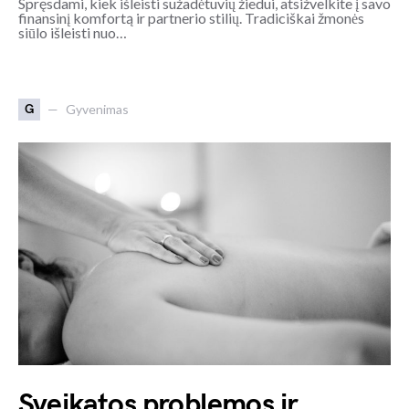
Spręsdami, kiek išleisti sužadėtuvių žiedui, atsižvelkite į savo
finansinį komfortą ir partnerio stilių. Tradiciškai žmonės
siūlo išleisti nuo…
G
Gyvenimas
Sveikatos problemos ir