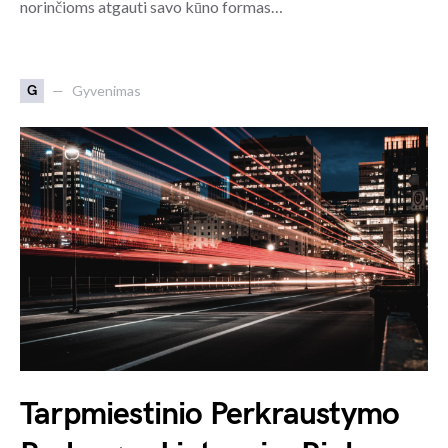
norinčioms atgauti savo kūno formas…
G
Gyvenimas
Tarpmiestinio Perkraustymo