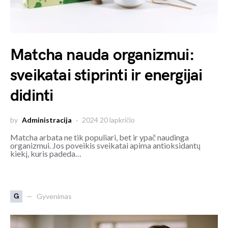
Matcha nauda organizmui:
sveikatai stiprinti ir energijai
didinti
by
Administracija
2024 20 lapkričio
Matcha arbata ne tik populiari, bet ir ypač naudinga
organizmui. Jos poveikis sveikatai apima antioksidantų
kiekį, kuris padeda…
G
Gyvenimas