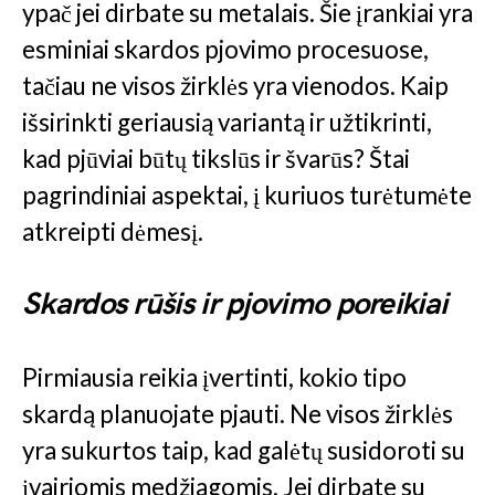
ypač jei dirbate su metalais. Šie įrankiai yra
esminiai skardos pjovimo procesuose,
tačiau ne visos žirklės yra vienodos. Kaip
išsirinkti geriausią variantą ir užtikrinti,
kad pjūviai būtų tikslūs ir švarūs? Štai
pagrindiniai aspektai, į kuriuos turėtumėte
atkreipti dėmesį.
Skardos rūšis ir pjovimo poreikiai
Pirmiausia reikia įvertinti, kokio tipo
skardą planuojate pjauti. Ne visos žirklės
yra sukurtos taip, kad galėtų susidoroti su
įvairiomis medžiagomis. Jei dirbate su