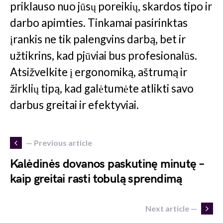
priklauso nuo jūsų poreikių, skardos tipo ir
darbo apimties. Tinkamai pasirinktas
įrankis ne tik palengvins darbą, bet ir
užtikrins, kad pjūviai bus profesionalūs.
Atsižvelkite į ergonomiką, aštrumą ir
žirklių tipą, kad galėtumėte atlikti savo
darbus greitai ir efektyviai.
— Previous article
Kalėdinės dovanos paskutinę minutę –
kaip greitai rasti tobulą sprendimą
Next article —