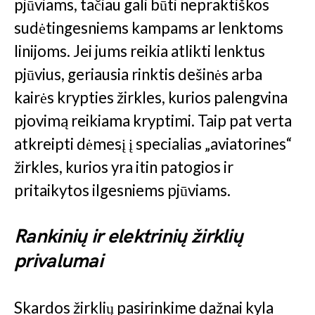
pjūviams, tačiau gali būti nepraktiškos
sudėtingesniems kampams ar lenktoms
linijoms. Jei jums reikia atlikti lenktus
pjūvius, geriausia rinktis dešinės arba
kairės krypties žirkles, kurios palengvina
pjovimą reikiama kryptimi. Taip pat verta
atkreipti dėmesį į specialias „aviatorines“
žirkles, kurios yra itin patogios ir
pritaikytos ilgesniems pjūviams.
Rankinių ir elektrinių žirklių
privalumai
Skardos žirklių pasirinkime dažnai kyla