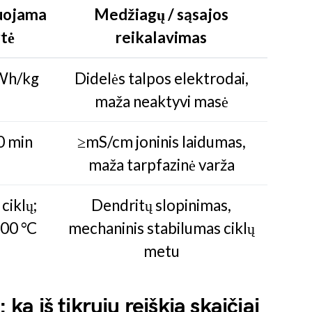
uojama
Medžiagų / sąsajos
tė
reikalavimas
Wh/kg
Didelės talpos elektrodai,
maža neaktyvi masė
 min
≥mS/cm joninis laidumas,
maža tarpfazinė varža
ciklų;
Dendritų slopinimas,
00 °C
mechaninis stabilumas ciklų
metu
 ką iš tikrųjų reiškia skaičiai