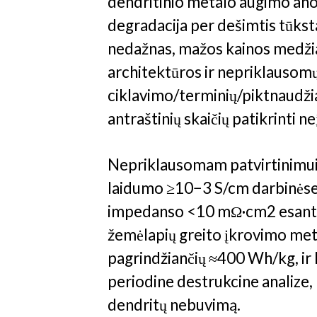
dendritinio metalo augimo anod
degradacija per dešimtis tūksta
nedažnas, mažos kainos medžia
architektūros ir nepriklausomų 
ciklavimo/terminių/piktnaudž
antraštinių skaičių patikrinti 
Nepriklausomam patvirtinimui r
laidumo ≥10−3 S/cm darbinėse
impedanso <10 mΩ·cm2 esant d
žemėlapių greito įkrovimo met
pagrindžiančių ≈400 Wh/kg, ir k
periodine destrukcine analize, 
dendritų nebuvimą.