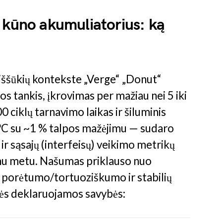
 kūno akumuliatorius: ką
ų iššūkių kontekste „Verge“ „Donut“
s tankis, įkrovimas per mažiau nei 5 iki
 ciklų tarnavimo laikas ir šiluminis
 °C su ~1 % talpos mažėjimu — sudaro
ir sąsajų (interfeisų) veikimo metrikų
vienu metu. Našumas priklauso nuo
ų porėtumo/tortuoziškumo ir stabilių
nės deklaruojamos savybės: