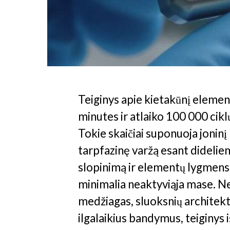
Teiginys apie kietakūnį elemen
minutes ir atlaiko 100 000 cikl
Tokie skaičiai suponuoja jonin
tarpfazinę varžą esant dideli
slopinimą ir elementų lygmens
minimalia neaktyviąja mase. Ne
medžiagas, sluoksnių architekt
ilgalaikius bandymus, teiginys 