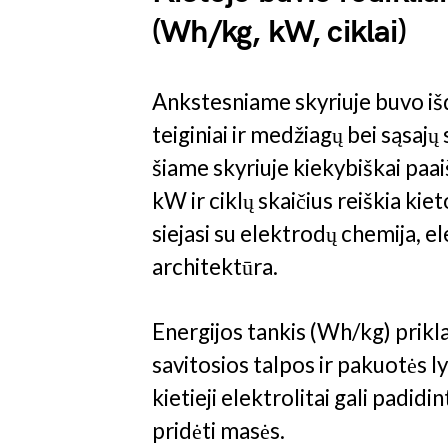
(Wh/kg, kW, ciklai)
Ankstesniame skyriuje buvo iš
teiginiai ir medžiagų bei sąsajų
šiame skyriuje kiekybiškai paai
kW ir ciklų skaičius reiškia kie
siejasi su elektrodų chemija, e
architektūra.
Energijos tankis (Wh/kg) prik
savitosios talpos ir pakuotės 
kietieji elektrolitai gali padidint
pridėti masės.