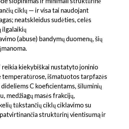
e slopinimas ir minimali struktūrinė
nčių ciklų — ir visa tai naudojant
gas; neatskleidus sudėties, celės
ilgalaikių
iavimo (abuse) bandymų duomenų, šių
neįmanoma.
eikia kiekybiškai nustatyto joninio
 temperatūrose, išmatuotos tarpfazės
ideliems C koeficientams, šiluminių
u, medžiagų masės frakcijų,
elių tūkstančių ciklų ciklavimo su
patvirtinančia struktūrinį vientisumą ir