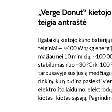
„Verge Donut“ kietojo
teigia antraštė
Ilgalaikių kietojo kūno baterij
teiginiai — ≈400 Wh/kg energijo
mažiau nei 10 minučių, ~100 000
stabilumas nuo −30 °C iki 100
tarpusavyje susijusių medžiagų 
rinkinį, kurį būtina pasiekti 
elektrolito laidumo, elektrod
kietas–kietas sąsajų. Pagrindi