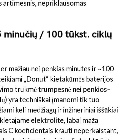
s artimesnis, nepriklausomas
5 minučių / 100 tūkst. ciklų
 per mažiau nei penkias minutes ir ~100
ateikiami „Donut“ kietakūmės baterijos
vimo trukmė trumpesnė nei penkios–
lų) yra techniškai įmanomi tik tuo
iami keli medžiagų ir inžineriniai iššūkiai
 kietajame elektrolite, labai maža
iais C koeficientais krauti neperkaistant,