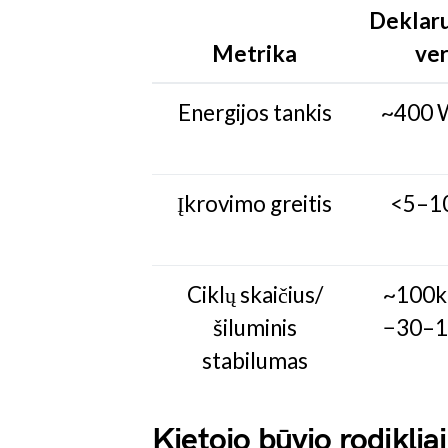
Deklar
Metrika
ver
Energijos tankis
~400 
Įkrovimo greitis
<5–10
Ciklų skaičius/
~100k 
šiluminis
−30–1
stabilumas
Kietojo būvio rodikliai: