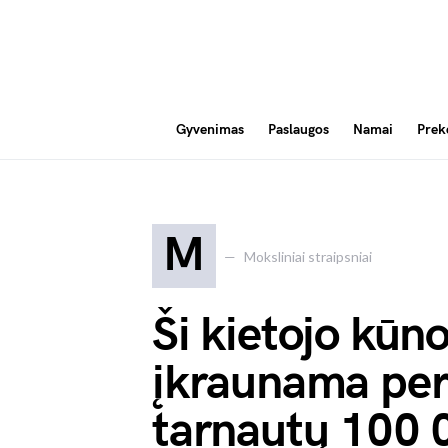
Gyvenimas
Paslaugos
Namai
Prek
M
Moksliniai straipsniai
Ši kietojo kūno
įkraunama per
tarnautų 100 