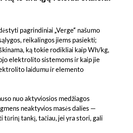
dėstyti pagrindiniai „Verge“ našumo
 sąlygos, reikalingos jiems pasiekti;
škinama, ką tokie rodikliai kaip Wh/kg,
tojo elektrolito sistemoms ir kaip jie
lektrolito laidumu ir elemento
lauso nuo aktyviosios medžiagos
lygmens neaktyvios masės dalies —
i tūrinį tankį, tačiau, jei yra stori, gali