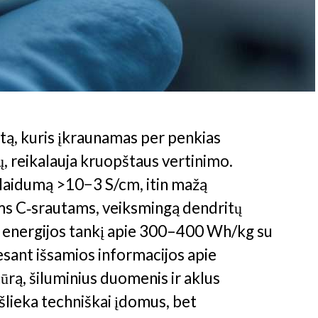
tą, kuris įkraunamas per penkias
ų, reikalauja kruopštaus vertinimo.
į laidumą >10−3 S/cm, itin mažą
ems C‑srautams, veiksmingą dendritų
 energijos tankį apie 300–400 Wh/kg su
sant išsamios informacijos apie
ūrą, šiluminius duomenis ir aklus
išlieka techniškai įdomus, bet