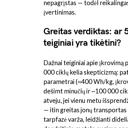
nepagrįstas — todėl reikalinga
įvertinimas.
Greitas verdiktas: ar 
teiginiai yra tikėtini?
Dažnai teiginiai apie įkrovimą
000 ciklų kelia skepticizmą: p
parametrai (≈400 Wh/kg, įkro
dešimt minučių ir ~100 000 cik
atveju, jei vienu metu išsprendž
— itin greitas jonų transportas
tarpfazė varža, leidžianti didel