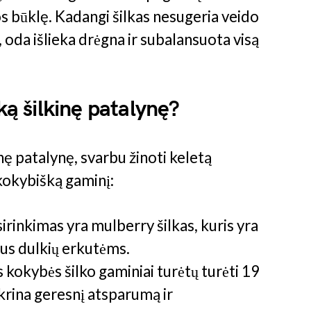
s būklę. Kadangi šilkas nesugeria veido
, oda išlieka drėgna ir subalansuota visą
šką šilkinę patalynę?
nę patalynę, svarbu žinoti keletą
 kokybišką gaminį:
irinkimas yra mulberry šilkas, kuris yra
rus dulkių erkutėms.
 kokybės šilko gaminiai turėtų turėti 19
krina geresnį atsparumą ir