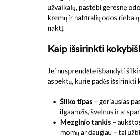
užvalkalų, pastebi geresnę odo
kremų ir natūralių odos riebalų
naktį.
Kaip išsirinkti kokybi
Jei nusprendėte išbandyti šilki
aspektų, kurie padės išsirinkti
Šilko tipas
– geriausias pas
ilgaamžis, švelnus ir atspa
Mezginio tankis
– aukštos
momų ar daugiau – tai užti