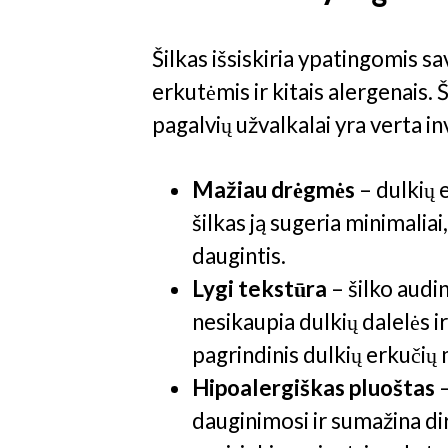
Šilkas išsiskiria ypatingomis s
erkutėmis ir kitais alergenais. Š
pagalvių užvalkalai yra verta inv
Mažiau drėgmės
– dulkių 
šilkas ją sugeria minimalia
daugintis.
Lygi tekstūra
– šilko audin
nesikaupia dulkių dalelės i
pagrindinis dulkių erkučių m
Hipoalergiškas pluoštas
–
dauginimosi ir sumažina dir