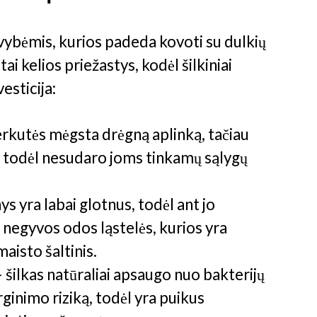
avybėmis, kurios padeda kovoti su dulkių
tai kelios priežastys, kodėl šilkiniai
esticija:
erkutės mėgsta drėgną aplinką, tačiau
i, todėl nesudaro joms tinkamų sąlygų
ys yra labai glotnus, todėl ant jo
r negyvos odos ląstelės, kurios yra
aisto šaltinis.
 šilkas natūraliai apsaugo nuo bakterijų
ginimo riziką, todėl yra puikus