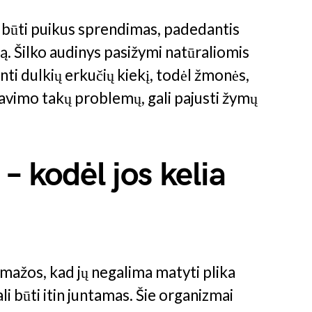
 būti puikus sprendimas, padedantis
ą. Šilko audinys pasižymi natūraliomis
ti dulkių erkučių kiekį, todėl žmonės,
pavimo takų problemų, gali pajusti žymų
– kodėl jos kelia
 mažos, kad jų negalima matyti plika
li būti itin juntamas. Šie organizmai