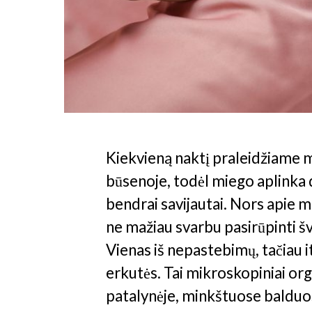
Kiekvieną naktį praleidžiame
būsenoje, todėl miego aplinka da
bendrai savijautai. Nors apie m
ne mažiau svarbu pasirūpinti šva
Vienas iš nepastebimų, tačiau it
erkutės. Tai mikroskopiniai or
patalynėje, minkštuose balduos