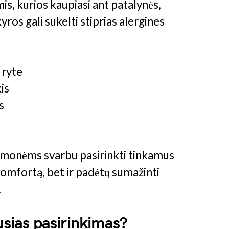
s, kurios kaupiasi ant patalynės,
kyros gali sukelti stiprias alergines
 ryte
is
s
 žmonėms svarbu pasirinkti tinkamus
 komfortą, bet ir padėtų sumažinti
.
usias pasirinkimas?