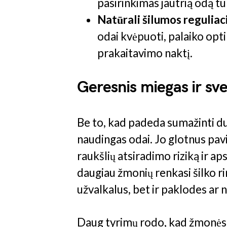
pasirinkimas jautrią odą 
Natūrali šilumos reguliac
odai kvėpuoti, palaiko opt
prakaitavimo naktį.
Geresnis miegas ir sv
Be to, kad padeda sumažinti dulk
naudingas odai. Jo glotnus pavi
raukšlių atsiradimo riziką ir ap
daugiau žmonių renkasi šilko ri
užvalkalus, bet ir paklodes ar 
Daug tyrimų rodo, kad žmonės, 