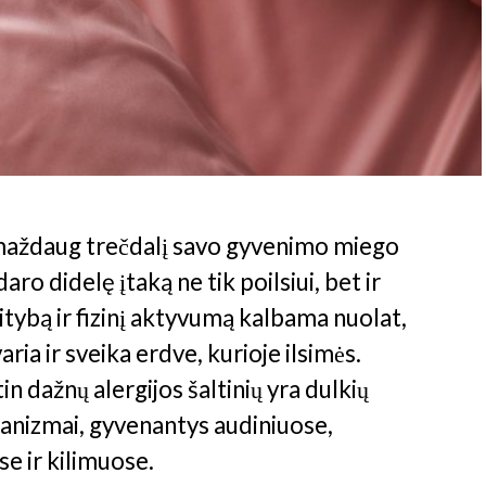
 maždaug trečdalį savo gyvenimo miego
ro didelę įtaką ne tik poilsiui, bet ir
itybą ir fizinį aktyvumą kalbama nuolat,
ria ir sveika erdve, kurioje ilsimės.
in dažnų alergijos šaltinių yra dulkių
ganizmai, gyvenantys audiniuose,
e ir kilimuose.