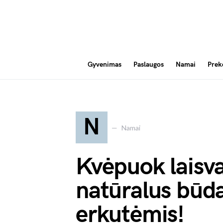
Gyvenimas
Paslaugos
Namai
Prek
N
Namai
Kvėpuok laisvai
natūralus būda
erkutėmis!