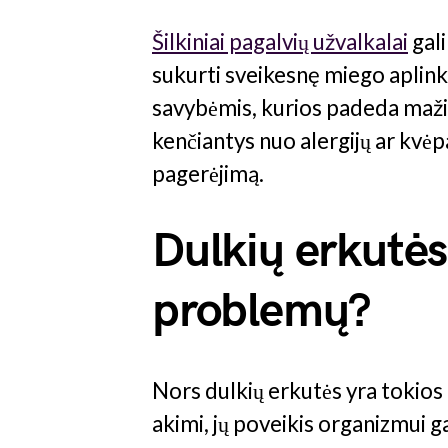
Šilkiniai pagalvių užvalkalai
gali
sukurti sveikesnę miego aplink
savybėmis, kurios padeda mažin
kenčiantys nuo alergijų ar kvė
pagerėjimą.
Dulkių erkutės 
problemų?
Nors dulkių erkutės yra tokios
akimi, jų poveikis organizmui ga