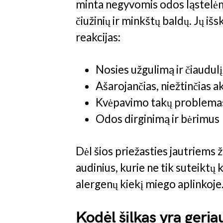
minta negyvomis odos ląstelėmi
čiužinių ir minkštų baldų. Jų išs
reakcijas:
Nosies užgulimą ir čiaudulį
Ašarojančias, niežtinčias ak
Kvėpavimo takų problema
Odos dirginimą ir bėrimus
Dėl šios priežasties jautriems
audinius, kurie ne tik suteiktų
alergenų kiekį miego aplinkoje
Kodėl šilkas yra geria