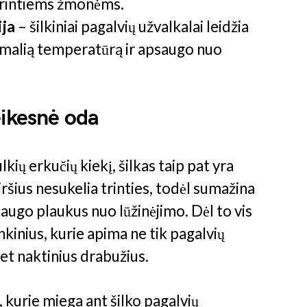
turintiems žmonėms.
ija
– šilkiniai pagalvių užvalkalai leidžia
imalią temperatūrą ir apsaugo nuo
eikesnė oda
ių erkučių kiekį, šilkas taip pat yra
ršius nesukelia trinties, todėl sumažina
saugo plaukus nuo lūžinėjimo. Dėl to vis
nkinius, kurie apima ne tik pagalvių
net naktinius drabužius.
kurie miega ant šilko pagalvių