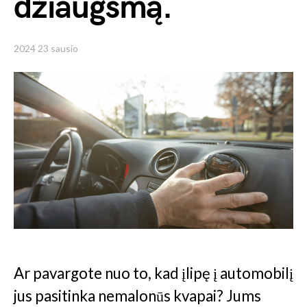
džiaugsmą.
2024 23 sausio
Ar pavargote nuo to, kad įlipę į automobilį
jus pasitinka nemalonūs kvapai? Jums