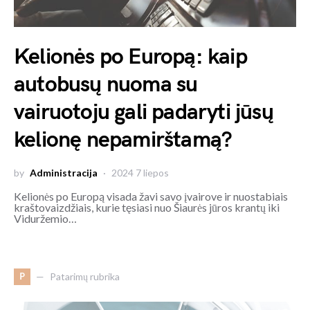
Kelionės po Europą: kaip
autobusų nuoma su
vairuotoju gali padaryti jūsų
kelionę nepamirštamą?
by
Administracija
2024 7 liepos
Kelionės po Europą visada žavi savo įvairove ir nuostabiais
kraštovaizdžiais, kurie tęsiasi nuo Šiaurės jūros krantų iki
Viduržemio…
P
Patarimų rubrika