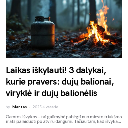
Laikas iškylauti! 3 dalykai,
kurie pravers: dujų balionai,
viryklė ir dujų balionėlis
by
Mantas
2025 4 vasario
Gamtos išvykos – tai galimybė pabėgti nuo miesto triukšmo
ir atsipalaiduoti po atviru dangumi. Tačiau tam, kad išvyka…