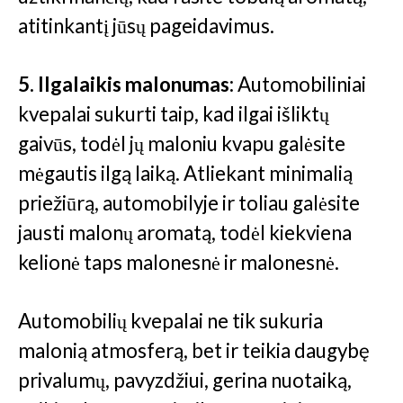
atitinkantį jūsų pageidavimus.
5. Ilgalaikis malonumas:
Automobiliniai
kvepalai sukurti taip, kad ilgai išliktų
gaivūs, todėl jų maloniu kvapu galėsite
mėgautis ilgą laiką. Atliekant minimalią
priežiūrą, automobilyje ir toliau galėsite
jausti malonų aromatą, todėl kiekviena
kelionė taps malonesnė ir malonesnė.
Automobilių kvepalai ne tik sukuria
malonią atmosferą, bet ir teikia daugybę
privalumų, pavyzdžiui, gerina nuotaiką,