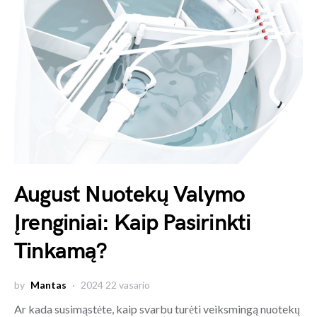
August Nuotekų Valymo
Įrenginiai: Kaip Pasirinkti
Tinkamą?
by
Mantas
2024 22 vasario
Ar kada susimąstėte, kaip svarbu turėti veiksmingą nuotekų