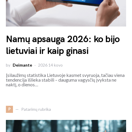
Namų apsauga 2026: ko bijo
lietuviai ir kaip ginasi
by
Deimante
2026 14 kovo
Įsilaužimų statistika Lietuvoje kasmet svyruoja, tačiau viena
tendencija išlieka stabili – dauguma vagysčių įvyksta ne
naktį, o dienos…
P
Patarimų rubrika