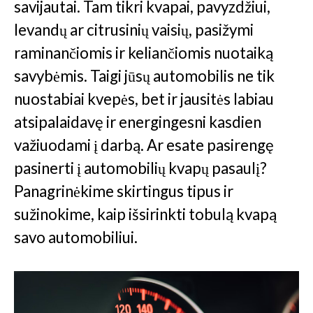
savijautai. Tam tikri kvapai, pavyzdžiui,
levandų ar citrusinių vaisių, pasižymi
raminančiomis ir keliančiomis nuotaiką
savybėmis. Taigi jūsų automobilis ne tik
nuostabiai kvepės, bet ir jausitės labiau
atsipalaidavę ir energingesni kasdien
važiuodami į darbą. Ar esate pasirengę
pasinerti į automobilių kvapų pasaulį?
Panagrinėkime skirtingus tipus ir
sužinokime, kaip išsirinkti tobulą kvapą
savo automobiliui.