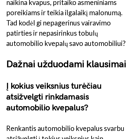
naikina kvapus, pritaiko asmeniniams
poreikiams ir teikia ilgalaikį malonumą.
Tad kodėl gi nepagerinus vairavimo
patirties ir nepasirinkus tobulų
automobilio kvepalų savo automobiliui?
Dažnai užduodami klausimai
Į kokius veiksnius turėčiau
atsižvelgti rinkdamasis
automobilio kvepalus?
Renkantis automobilio kvepalus svarbu
atsižvelgti į tokius veiksnius kaip