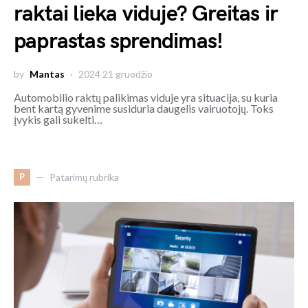
raktai lieka viduje? Greitas ir
paprastas sprendimas!
by
Mantas
2024 21 gruodžio
Automobilio raktų palikimas viduje yra situacija, su kuria
bent kartą gyvenime susiduria daugelis vairuotojų. Toks
įvykis gali sukelti…
P
Patarimų rubrika