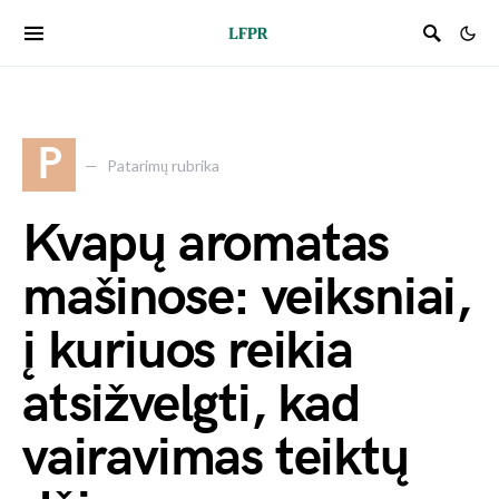
P
Patarimų rubrika
Kvapų aromatas
mašinose: veiksniai,
į kuriuos reikia
atsižvelgti, kad
vairavimas teiktų