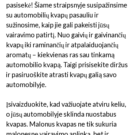
pasisekė! Šiame straipsnyje susipažinsime
su automobilių kvapų pasauliu ir
sužinosime, kaip jie gali pakeisti jūsų
vairavimo patirtį. Nuo gaivių ir gaivinančių
kvapų iki raminančių ir atpalaiduojančių
aromatų – kiekvienas ras sau tinkamą
automobilio kvapą. Taigi prisisekite diržus
ir pasiruoškite atrasti kvapų galią savo
automobilyje.
Įsivaizduokite, kad važiuojate atviru keliu,
o jūsų automobilyje sklinda nuostabus
kvapas. Malonus kvapas ne tik sukuria
malonesnę vairavimo aplinką, bet ir