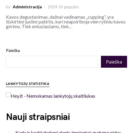
by
Administracija
2024 14 gegužės
Kavos degustavimas, dažnai vadinamas „cupping“, yra
išskirtinė juslinė patirtis, kuri neapsiriboja vien rytiniu kavos
gėrimu. Tiek entuziastams, tiek…
Paieška
Paieška
LANKYTOJŲ STATISTIKA
Nauji straipsniai
Kada ir kodėl dedami dantų implantai: gydymo gidas