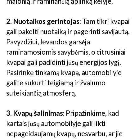
malonią ir raminančią aplinką kelyje.
2. Nuotaikos gerintojas:
Tam tikri kvapai
gali pakelti nuotaiką ir pagerinti savijautą.
Pavyzdžiui, levandos garsėja
raminamosiomis savybėmis, o citrusiniai
kvapai gali padidinti jūsų energijos lygį.
Pasirinkę tinkamą kvapą, automobilyje
galite sukurti teigiamą ir žvalumo
suteikiančią atmosferą.
3. Kvapų šalinimas:
Pripažinkime, kad
kartais jūsų automobilyje gali likti
nepageidaujamų kvapų, nesvarbu, ar jie