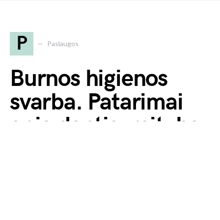
P
Paslaugos
Burnos higienos
svarba. Patarimai
apie dantis, mitybą
ir bendrą sveikatą.
2024 23 sausio