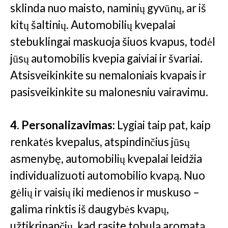
sklinda nuo maisto, naminių gyvūnų, ar iš
kitų šaltinių. Automobilių kvepalai
stebuklingai maskuoja šiuos kvapus, todėl
jūsų automobilis kvepia gaiviai ir švariai.
Atsisveikinkite su nemaloniais kvapais ir
pasisveikinkite su malonesniu vairavimu.
4. Personalizavimas:
Lygiai taip pat, kaip
renkatės kvepalus, atspindinčius jūsų
asmenybę, automobilių kvepalai leidžia
individualizuoti automobilio kvapą. Nuo
gėlių ir vaisių iki medienos ir muskuso –
galima rinktis iš daugybės kvapų,
užtikrinančių, kad rasite tobulą aromatą,