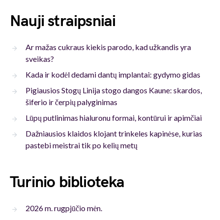
Nauji straipsniai
Ar mažas cukraus kiekis parodo, kad užkandis yra
sveikas?
Kada ir kodėl dedami dantų implantai: gydymo gidas
Pigiausios Stogų Linija stogo dangos Kaune: skardos,
šiferio ir čerpių palyginimas
Lūpų putlinimas hialuronu formai, kontūrui ir apimčiai
Dažniausios klaidos klojant trinkeles kapinėse, kurias
pastebi meistrai tik po kelių metų
Turinio biblioteka
2026 m. rugpjūčio mėn.