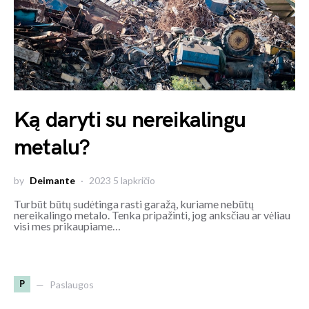
Ką daryti su nereikalingu
metalu?
by
Deimante
2023 5 lapkričio
Turbūt būtų sudėtinga rasti garažą, kuriame nebūtų
nereikalingo metalo. Tenka pripažinti, jog anksčiau ar vėliau
visi mes prikaupiame…
P
Paslaugos