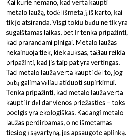
Kai kurie nemano, kad verta kaupti
metalo laužą, todėl išmeta jį iš karto, kai
tik jo atsiranda. Visgi tokiu būdu ne tik yra
sugaištamas laikas, bet ir tenka pripažinti,
kad prarandami pinigai. Metalo laužas
nekainuoja tiek, kiek auksas, tačiau reikia
pripažinti, kad jis taip pat yra vertingas.
Tad metalo laužą verta kaupti dėl to, jog
būtų galima vėliau atiduoti supirkimui.
Tenka pripažinti, kad metalo laužą verta
kaupti ir dėl dar vienos priežasties – toks
poelgis yra ekologiškas. Kadangi metalo
laužas perdirbamas, o ne išmetamas
tiesiog į sąvartyną, jūs apsaugote aplinką.