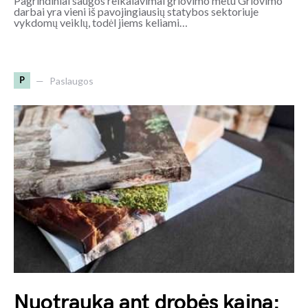
Pagrindiniai saugos reikalavimai griovimo metu Griovimo
darbai yra vieni iš pavojingiausių statybos sektoriuje
vykdomų veiklų, todėl jiems keliami…
P
Paslaugos
Nuotrauka ant drobės kaina: