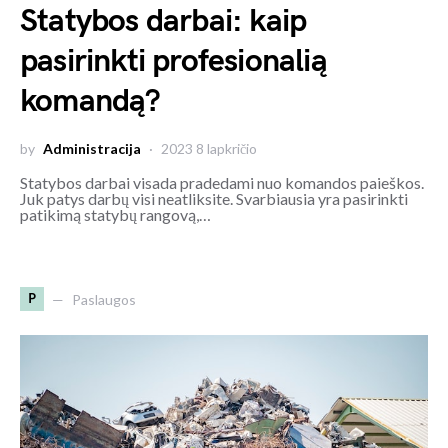
Statybos darbai: kaip
pasirinkti profesionalią
komandą?
by
Administracija
2023 8 lapkričio
Statybos darbai visada pradedami nuo komandos paieškos.
Juk patys darbų visi neatliksite. Svarbiausia yra pasirinkti
patikimą statybų rangovą,…
P
Paslaugos