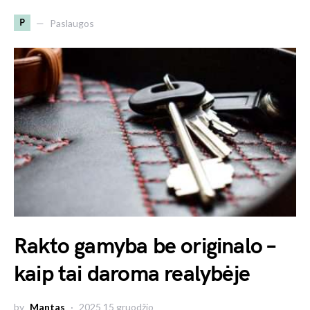
P
Paslaugos
Rakto gamyba be originalo –
kaip tai daroma realybėje
by
Mantas
2025 15 gruodžio