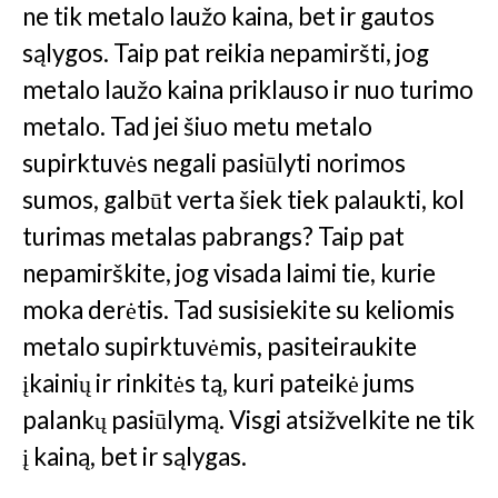
ne tik metalo laužo kaina, bet ir gautos
sąlygos. Taip pat reikia nepamiršti, jog
metalo laužo kaina priklauso ir nuo turimo
metalo. Tad jei šiuo metu metalo
supirktuvės negali pasiūlyti norimos
sumos, galbūt verta šiek tiek palaukti, kol
turimas metalas pabrangs? Taip pat
nepamirškite, jog visada laimi tie, kurie
moka derėtis. Tad susisiekite su keliomis
metalo supirktuvėmis, pasiteiraukite
įkainių ir rinkitės tą, kuri pateikė jums
palankų pasiūlymą. Visgi atsižvelkite ne tik
į kainą, bet ir sąlygas.