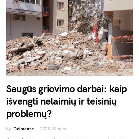
Saugūs griovimo darbai: kaip
išvengti nelaimių ir teisinių
problemų?
by
Deimante
2025 13 kovo