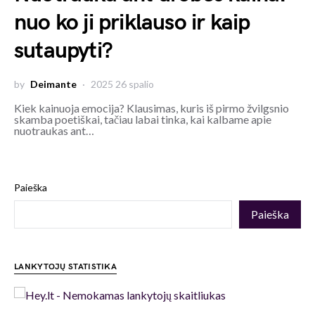
nuo ko ji priklauso ir kaip
sutaupyti?
by
Deimante
2025 26 spalio
Kiek kainuoja emocija? Klausimas, kuris iš pirmo žvilgsnio
skamba poetiškai, tačiau labai tinka, kai kalbame apie
nuotraukas ant…
Paieška
Paieška
LANKYTOJŲ STATISTIKA