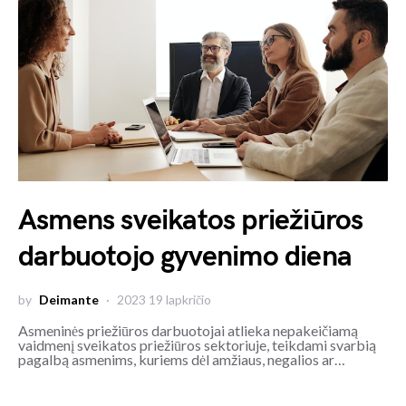
Asmens sveikatos priežiūros
darbuotojo gyvenimo diena
by
Deimante
2023 19 lapkričio
Asmeninės priežiūros darbuotojai atlieka nepakeičiamą
vaidmenį sveikatos priežiūros sektoriuje, teikdami svarbią
pagalbą asmenims, kuriems dėl amžiaus, negalios ar…