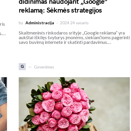
didinimas naudojant „Google”
reklamą: Sėkmės strategijos
by
Administracija
2024 24 vasario
ris
Skaitmeninės rinkodaros srityje „Google reklama“ yra
s.…
aukštai iškilęs švyturys įmonėms, siekiančioms pagerinti
savo buvimą internete ir skatinti pardavimus.…
G
Gyvenimas