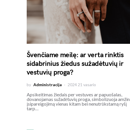
Švenčiame meilę: ar verta rinktis
sidabrinius žiedus sužadėtuvių ir
vestuvių proga?
by
Administracija
2024 21 vasario
Apsikeitimas žiedais per vestuves ar papuošalas,
dovanojamas sužadėtuvių proga, simbolizuoja amžin
įsipareigojimą vienas kitam bei nenutrūkstamą ryšį
tarp…