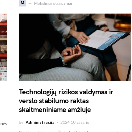
M
Moksliniai straipsniai
Technologijų rizikos valdymas ir
verslo stabilumo raktas
skaitmeniniame amžiuje
by
Administracija
2024 10 vasario
inės