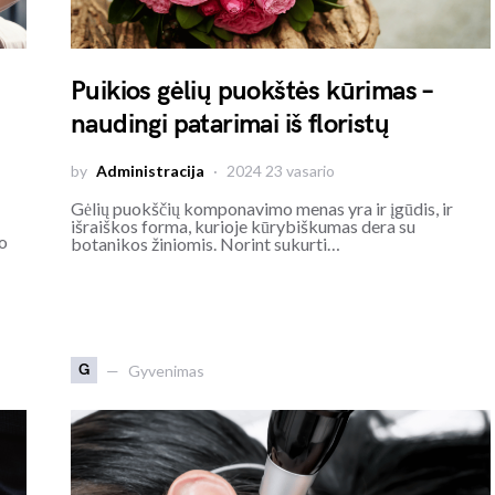
Puikios gėlių puokštės kūrimas –
naudingi patarimai iš floristų
by
Administracija
2024 23 vasario
Gėlių puokščių komponavimo menas yra ir įgūdis, ir
išraiškos forma, kurioje kūrybiškumas dera su
uo
botanikos žiniomis. Norint sukurti…
G
Gyvenimas