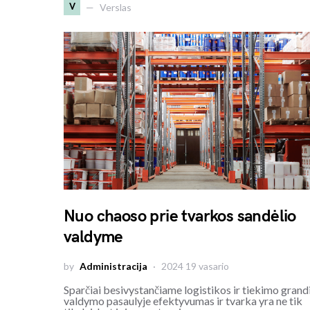
V
Verslas
Nuo chaoso prie tvarkos sandėlio
valdyme
by
Administracija
2024 19 vasario
Sparčiai besivystančiame logistikos ir tiekimo grand
valdymo pasaulyje efektyvumas ir tvarka yra ne tik