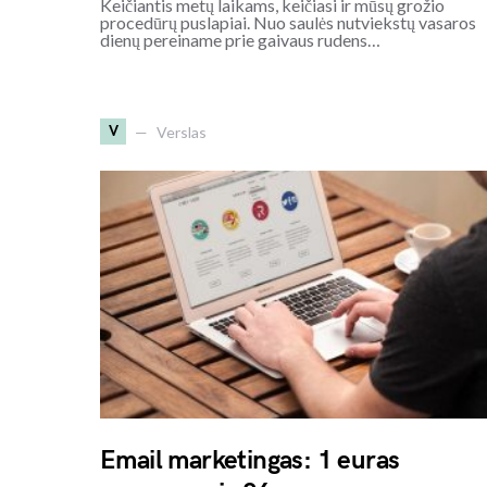
Keičiantis metų laikams, keičiasi ir mūsų grožio
procedūrų puslapiai. Nuo saulės nutviekstų vasaros
dienų pereiname prie gaivaus rudens…
V
Verslas
Email marketingas: 1 euras