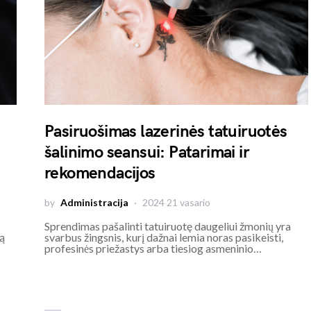
Pasiruošimas lazerinės tatuiruotės
šalinimo seansui: Patarimai ir
rekomendacijos
by
Administracija
2024 21 vasario
Sprendimas pašalinti tatuiruotę daugeliui žmonių yra
ą
svarbus žingsnis, kurį dažnai lemia noras pasikeisti,
profesinės priežastys arba tiesiog asmeninio…