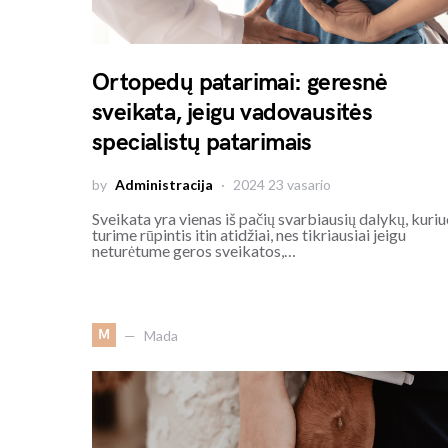
Ortopedų patarimai: geresnė
sveikata, jeigu vadovausitės
specialistų patarimais
by
Administracija
2024 23 vasario
Sveikata yra vienas iš pačių svarbiausių dalykų, kuri
turime rūpintis itin atidžiai, nes tikriausiai jeigu
neturėtume geros sveikatos,…
M
Mada