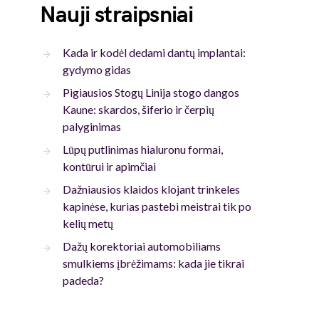
Nauji straipsniai
Kada ir kodėl dedami dantų implantai:
gydymo gidas
Pigiausios Stogų Linija stogo dangos
Kaune: skardos, šiferio ir čerpių
palyginimas
Lūpų putlinimas hialuronu formai,
kontūrui ir apimčiai
Dažniausios klaidos klojant trinkeles
kapinėse, kurias pastebi meistrai tik po
kelių metų
Dažų korektoriai automobiliams
smulkiems įbrėžimams: kada jie tikrai
padeda?