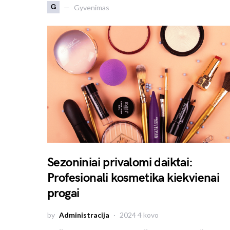
G
Gyvenimas
Sezoniniai privalomi daiktai:
Profesionali kosmetika kiekvienai
progai
by
Administracija
2024 4 kovo