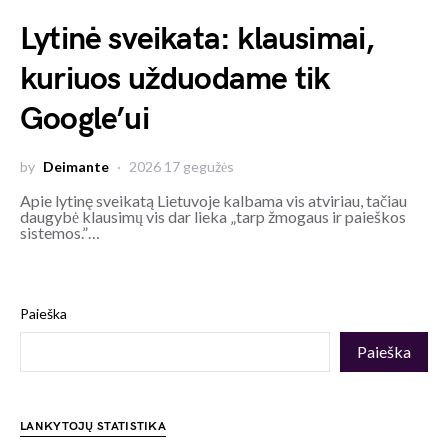
Lytinė sveikata: klausimai,
kuriuos užduodame tik
Google’ui
by
Deimante
2026 17 gegužės
Apie lytinę sveikatą Lietuvoje kalbama vis atviriau, tačiau
daugybė klausimų vis dar lieka „tarp žmogaus ir paieškos
sistemos.”…
Paieška
Paieška
LANKYTOJŲ STATISTIKA