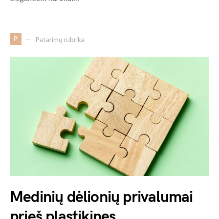
P
Patarimų rubrika
Medinių dėlionių privalumai
prieš plastikines