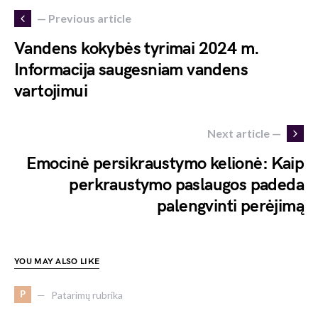
— Previous article
Vandens kokybės tyrimai 2024 m.
Informacija saugesniam vandens
vartojimui
Next article —
Emocinė persikraustymo kelionė: Kaip
perkraustymo paslaugos padeda
palengvinti perėjimą
YOU MAY ALSO LIKE
P
Patarimų rubrika