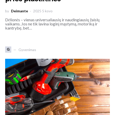
by
Deimante
2025 5 kovo
Dėlionės – vienas universaliausių ir naudingiausių žaislų
vaikams. Jos ne tik lavina loginį mąstymą, motoriką ir
kantrybę, bet…
G
Gyvenimas