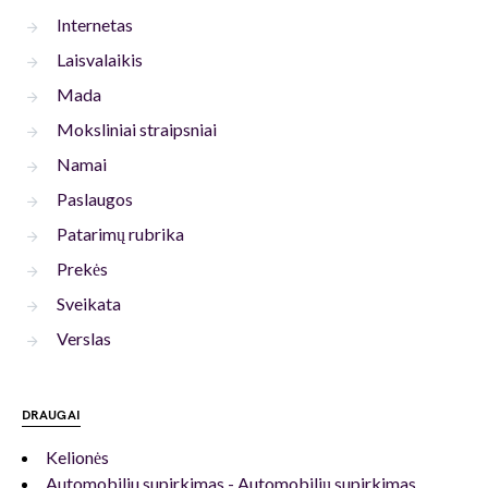
Internetas
Laisvalaikis
Mada
Moksliniai straipsniai
Namai
Paslaugos
Patarimų rubrika
Prekės
Sveikata
Verslas
DRAUGAI
Kelionės
Automobiliu supirkimas - Automobilių supirkimas