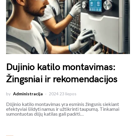
Dujinio katilo montavimas:
Žingsniai ir rekomendacijos
by
Administracija
2024 23 liepos
Dūjinio katilo montavimas yra esminis žingsnis siekiant
efektyviai šildyti namus ir užtikrinti taupumą. Tinkamai
sumontuotas dūjų katilas gali padėti…