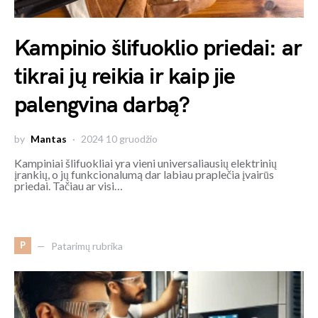
Kampinio šlifuoklio priedai: ar
tikrai jų reikia ir kaip jie
palengvina darbą?
by
Mantas
2024 10 gruodžio
Kampiniai šlifuokliai yra vieni universaliausių elektrinių
įrankių, o jų funkcionalumą dar labiau praplečia įvairūs
priedai. Tačiau ar visi…
P
Patarimų rubrika