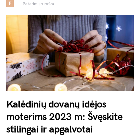
P
Patarimų rubrika
Kalėdinių dovanų idėjos
moterims 2023 m: Švęskite
stilingai ir apgalvotai