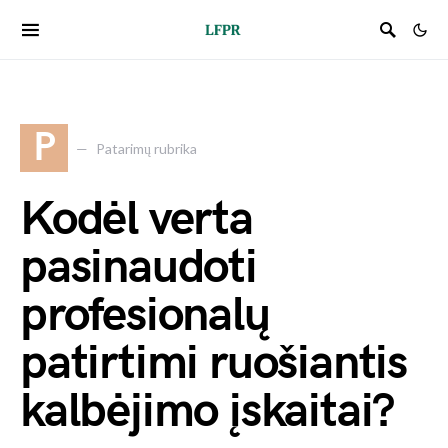
P
Patarimų rubrika
Kodėl verta
pasinaudoti
profesionalų
patirtimi ruošiantis
kalbėjimo įskaitai?