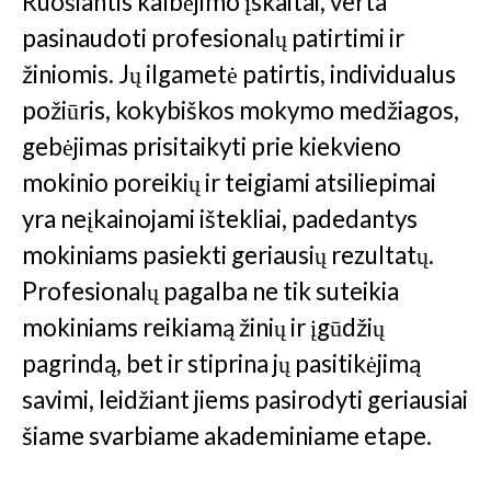
Ruošiantis kalbėjimo įskaitai, verta
pasinaudoti profesionalų patirtimi ir
žiniomis. Jų ilgametė patirtis, individualus
požiūris, kokybiškos mokymo medžiagos,
gebėjimas prisitaikyti prie kiekvieno
mokinio poreikių ir teigiami atsiliepimai
yra neįkainojami ištekliai, padedantys
mokiniams pasiekti geriausių rezultatų.
Profesionalų pagalba ne tik suteikia
mokiniams reikiamą žinių ir įgūdžių
pagrindą, bet ir stiprina jų pasitikėjimą
savimi, leidžiant jiems pasirodyti geriausiai
šiame svarbiame akademiniame etape.