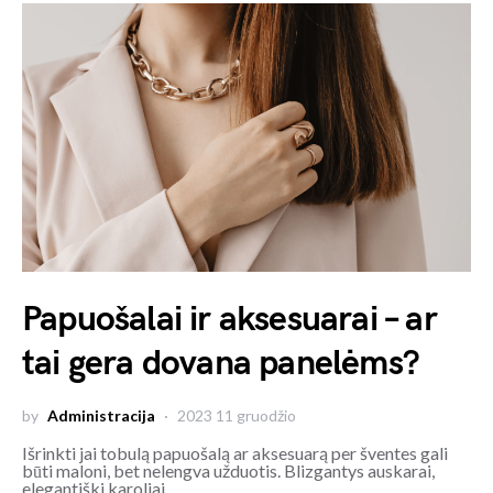
Papuošalai ir aksesuarai – ar
tai gera dovana panelėms?
by
Administracija
2023 11 gruodžio
Išrinkti jai tobulą papuošalą ar aksesuarą per šventes gali
būti maloni, bet nelengva užduotis. Blizgantys auskarai,
elegantiški karoliai…