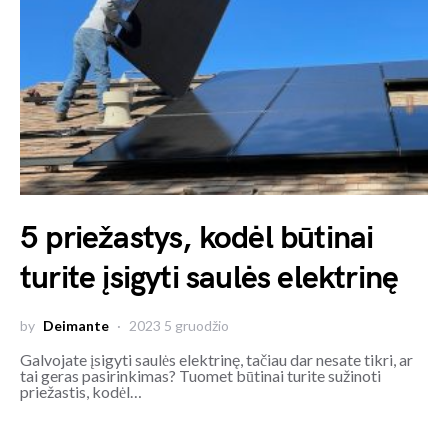
5 priežastys, kodėl būtinai
turite įsigyti saulės elektrinę
by
Deimante
2023 5 gruodžio
Galvojate įsigyti saulės elektrinę, tačiau dar nesate tikri, ar
tai geras pasirinkimas? Tuomet būtinai turite sužinoti
priežastis, kodėl…