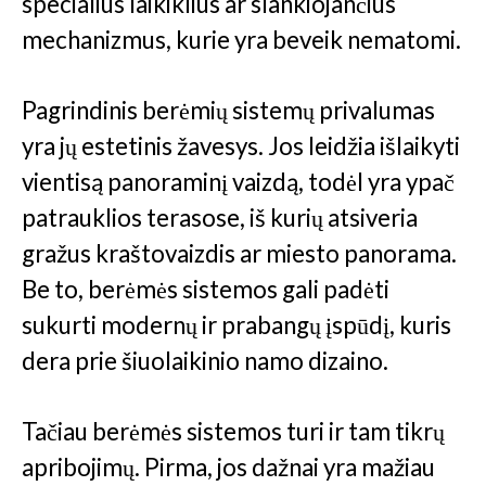
specialius laikiklius ar slankiojančius
mechanizmus, kurie yra beveik nematomi.
Pagrindinis berėmių sistemų privalumas
yra jų estetinis žavesys. Jos leidžia išlaikyti
vientisą panoraminį vaizdą, todėl yra ypač
patrauklios terasose, iš kurių atsiveria
gražus kraštovaizdis ar miesto panorama.
Be to, berėmės sistemos gali padėti
sukurti modernų ir prabangų įspūdį, kuris
dera prie šiuolaikinio namo dizaino.
Tačiau berėmės sistemos turi ir tam tikrų
apribojimų. Pirma, jos dažnai yra mažiau