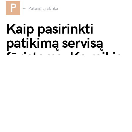
P
Patarimų rubrika
Kaip pasirinkti
patikimą servisą
fūristams: Ką reikia
žinoti?
2024 17 rugpjūčio