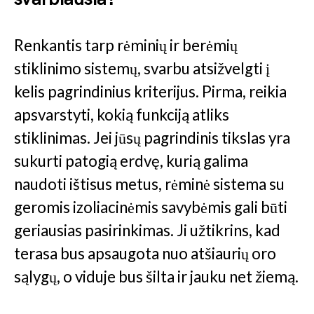
Renkantis tarp rėminių ir berėmių
stiklinimo sistemų, svarbu atsižvelgti į
kelis pagrindinius kriterijus. Pirma, reikia
apsvarstyti, kokią funkciją atliks
stiklinimas. Jei jūsų pagrindinis tikslas yra
sukurti patogią erdvę, kurią galima
naudoti ištisus metus, rėminė sistema su
geromis izoliacinėmis savybėmis gali būti
geriausias pasirinkimas. Ji užtikrins, kad
terasa bus apsaugota nuo atšiaurių oro
sąlygų, o viduje bus šilta ir jauku net žiemą.