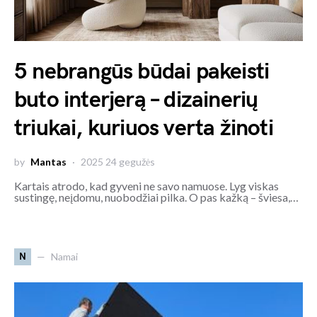
5 nebrangūs būdai pakeisti
buto interjerą – dizainerių
triukai, kuriuos verta žinoti
by
Mantas
2025 24 gegužės
Kartais atrodo, kad gyveni ne savo namuose. Lyg viskas
sustingę, neįdomu, nuobodžiai pilka. O pas kažką – šviesa,…
N
Namai