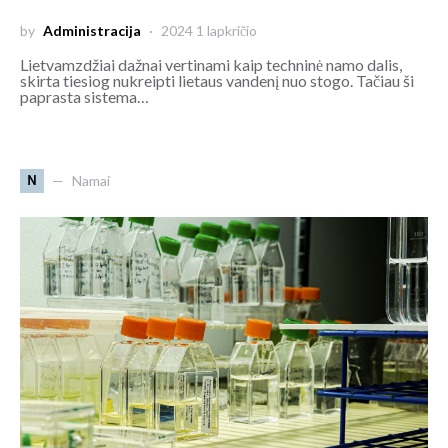
by
Administracija
2024 1 lapkričio
Lietvamzdžiai dažnai vertinami kaip techninė namo dalis,
skirta tiesiog nukreipti lietaus vandenį nuo stogo. Tačiau ši
paprasta sistema…
N
Namai