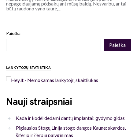
nepageidaujamų pėdsakų ant mūsų baldų. Nesvarbu, ar tai
būtų raudono vyno taurė,…
Paieška
Paieška
LANKYTOJŲ STATISTIKA
Nauji straipsniai
Kada ir kodėl dedami dantų implantai: gydymo gidas
Pigiausios Stogų Linija stogo dangos Kaune: skardos,
šiferio ir čerpių palyginimas