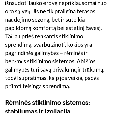
išnaudoti lauko erdvę nepriklausomai nuo
oro sąlygų. Jis ne tik prailgina terasos
naudojimo sezoną, bet ir suteikia
papildomą komfortą bei estetinį žavesį.
Tačiau prieš renkantis stiklinimo
sprendimą, svarbu žinoti, kokios yra
pagrindinės galimybės – rėminės ir
berėmės stiklinimo sistemos. Abi šios
galimybės turi savų privalumų ir trūkumų,
todėl supratimas, kaip jos veikia, padės
priimti teisingą sprendimą.
Rėminės stiklinimo sistemos:
stabilumas ir izoliacija