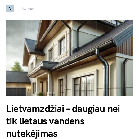
N
Namai
Lietvamzdžiai – daugiau nei
tik lietaus vandens
nutekėjimas