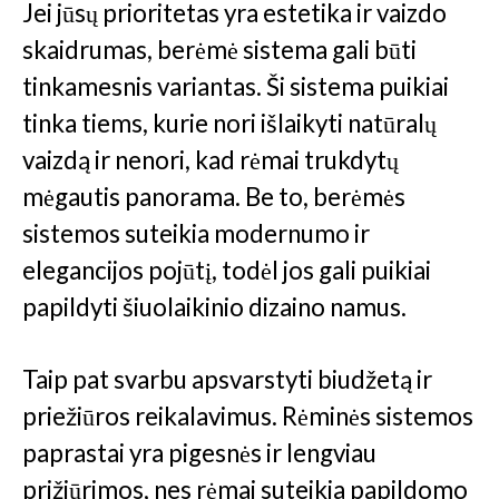
Jei jūsų prioritetas yra estetika ir vaizdo
skaidrumas, berėmė sistema gali būti
tinkamesnis variantas. Ši sistema puikiai
tinka tiems, kurie nori išlaikyti natūralų
vaizdą ir nenori, kad rėmai trukdytų
mėgautis panorama. Be to, berėmės
sistemos suteikia modernumo ir
elegancijos pojūtį, todėl jos gali puikiai
papildyti šiuolaikinio dizaino namus.
Taip pat svarbu apsvarstyti biudžetą ir
priežiūros reikalavimus. Rėminės sistemos
paprastai yra pigesnės ir lengviau
prižiūrimos, nes rėmai suteikia papildomo