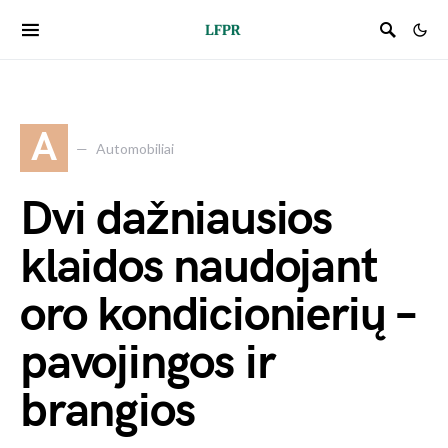
A
Automobiliai
Dvi dažniausios
klaidos naudojant
oro kondicionierių –
pavojingos ir
brangios