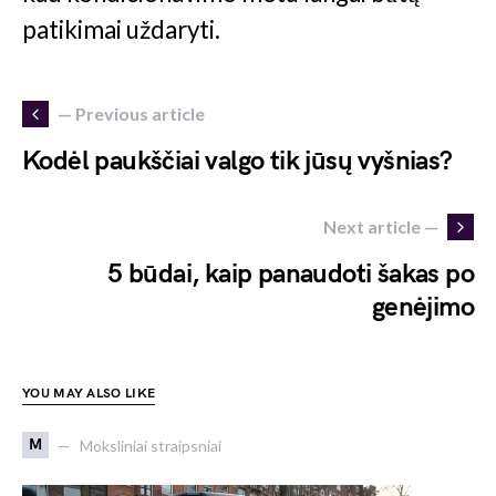
patikimai uždaryti.
— Previous article
Kodėl paukščiai valgo tik jūsų vyšnias?
Next article —
5 būdai, kaip panaudoti šakas po
genėjimo
YOU MAY ALSO LIKE
M
Moksliniai straipsniai