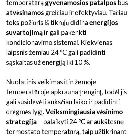
temperatūrą
gyvenamosios patalpos
bus
atvėsinamos
greičiau ir efektyviau. Tačiau
toks požiūris iš tikrųjų didina
energijos
suvartojimą
ir gali pakenkti
kondicionavimo sistemai. Kiekvienas
laipsnis žemiau 24 °C gali padidinti
sąskaitas už energiją iki 10 %.
Nuolatinis veikimas itin žemoje
temperatūroje apkrauna įrenginį, todėl jis
gali susidėvėti anksčiau laiko ir padidinti
drėgmės lygį.
Veiksmingiausia vėsinimo
strategija
– palaikyti 24 °C ar aukštesnę
termostato temperatūrą, taip užtikrinant