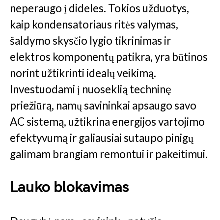
neperaugo į dideles. Tokios užduotys,
kaip kondensatoriaus ritės valymas,
šaldymo skysčio lygio tikrinimas ir
elektros komponentų patikra, yra būtinos
norint užtikrinti idealų veikimą.
Investuodami į nuoseklią techninę
priežiūrą, namų savininkai apsaugo savo
AC sistemą, užtikrina energijos vartojimo
efektyvumą ir galiausiai sutaupo pinigų
galimam brangiam remontui ir pakeitimui.
Lauko blokavimas