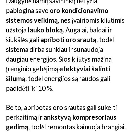
Daugybė namų savininkų netyčia
pablogina savo
oro kondicionavimo
sistemos veikimą
, nes įvairiomis kliūtimis
užstoja
lauko bloką
. Augalai, baldai ir
šiukšlės gali
apriboti oro srautą
, todėl
sistema dirba sunkiau ir sunaudoja
daugiau energijos. Šios kliūtys mažina
įrenginio gebėjimą
efektyviai šalinti
šilumą
, todėl energijos sąnaudos gali
padidėti iki 10 %.
Be to, apribotas oro srautas gali sukelti
perkaitimą ir
ankstyvą kompresoriaus
gedimą
, todėl remontas kainuoja brangiai.