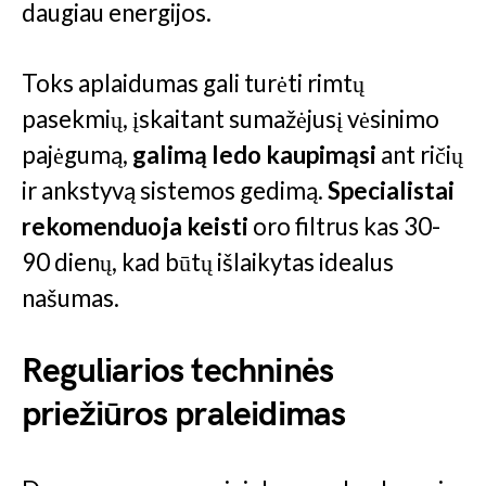
daugiau energijos.
Toks aplaidumas gali turėti rimtų
pasekmių, įskaitant sumažėjusį vėsinimo
pajėgumą,
galimą ledo kaupimąsi
ant ričių
ir ankstyvą sistemos gedimą.
Specialistai
rekomenduoja keisti
oro filtrus kas 30-
90 dienų, kad būtų išlaikytas idealus
našumas.
Reguliarios techninės
priežiūros praleidimas