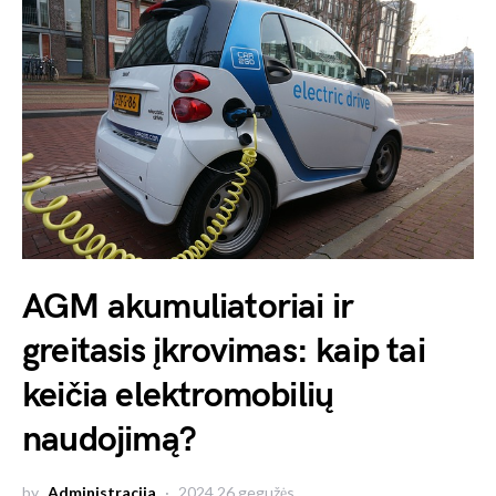
AGM akumuliatoriai ir
greitasis įkrovimas: kaip tai
keičia elektromobilių
naudojimą?
by
Administracija
2024 26 gegužės