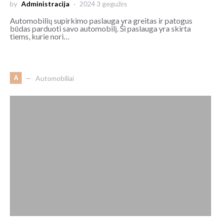
by
Administracija
2024 3 gegužės
Automobilių supirkimo paslauga yra greitas ir patogus
būdas parduoti savo automobilį. Ši paslauga yra skirta
tiems, kurie nori…
A
Automobiliai