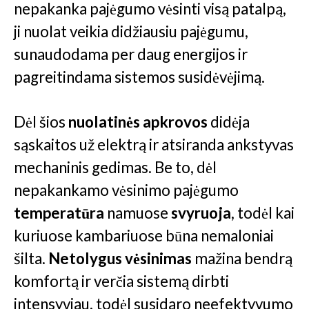
nepakanka pajėgumo vėsinti visą patalpą,
ji nuolat veikia didžiausiu pajėgumu,
sunaudodama per daug energijos ir
pagreitindama sistemos susidėvėjimą.
Dėl šios
nuolatinės apkrovos
didėja
sąskaitos už elektrą ir atsiranda ankstyvas
mechaninis gedimas. Be to, dėl
nepakankamo vėsinimo pajėgumo
temperatūra
namuose
svyruoja
, todėl kai
kuriuose kambariuose būna nemaloniai
šilta.
Netolygus vėsinimas
mažina bendrą
komfortą ir verčia sistemą dirbti
intensyviau, todėl susidaro neefektyvumo