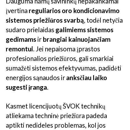
Dauguma namų savininkų nepakankamai
įvertina
reguliarios oro kondicionavimo
sistemos priežiūros
svarbą
, todėl netyčia
sudaro prielaidas
galimiems sistemos
gedimams
ir
brangiai kainuojančiam
remontui
. Jei nepaisoma įprastos
profesionalios priežiūros, gali smarkiai
sumažėti sistemos efektyvumas, padidėti
energijos sąnaudos ir
anksčiau laiko
sugesti įranga
.
Kasmet licencijuotų ŠVOK technikų
atliekama techninė priežiūra padeda
aptikti nedideles problemas, kol jos