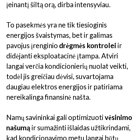
įeinantį šiltą orą, dirba intensyviau.
To pasekmės yra ne tik tiesioginis
energijos švaistymas, bet ir galimas
pavojus įrenginio
drėgmės kontrolei
ir
didėjanti eksploatacinė įtampa. Atviri
langai verčia kondicionierių nuolat veikti,
todėl jis greičiau dėvisi, suvartojama
daugiau elektros energijos ir patiriama
nereikalinga finansinė našta.
Namų savininkai gali optimizuoti
vėsinimo
našumą
ir sumažinti išlaidas užtikrindami,
kad kondicionavimo metu langai būtų