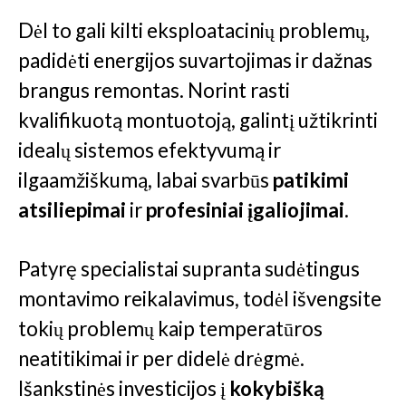
Dėl to gali kilti eksploatacinių problemų,
padidėti energijos suvartojimas ir dažnas
brangus remontas. Norint rasti
kvalifikuotą montuotoją, galintį užtikrinti
idealų sistemos efektyvumą ir
ilgaamžiškumą, labai svarbūs
patikimi
atsiliepimai
ir
profesiniai įgaliojimai
.
Patyrę specialistai supranta sudėtingus
montavimo reikalavimus, todėl išvengsite
tokių problemų kaip temperatūros
neatitikimai ir per didelė drėgmė.
Išankstinės investicijos į
kokybišką