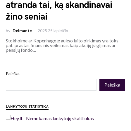
atranda tai, ką skandinavai
žino seniai
by
Deimante
2025 25 lapkričio
Stokholme ar Kopenhagoje aukso luito pirkimas yra toks
pat įprastas finansinis veiksmas kaip akcijų įsigijimas ar
pensijų fondo…
Paieška
Paieška
LANKYTOJŲ STATISTIKA