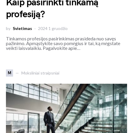
Kaip pasirinkti tinkamą
profesiją?
by
Svietimas
2024 1 gruodžio
Tinkamos profesijos pasirinkimas prasideda nuo savęs
pažinimo. Apmąstykite savo pomėgius ir tai, ką mėgstate
veikti laisvalaikiu. Pagalvokite apie…
M
Moksliniai straipsniai