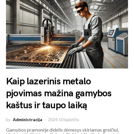
Kaip lazerinis metalo
pjovimas mažina gamybos
kaštus ir taupo laiką
by
Administracija
2024 10 lapkričio
Gamybos pramonėje didelis dėmesys skiriamas greičiui,