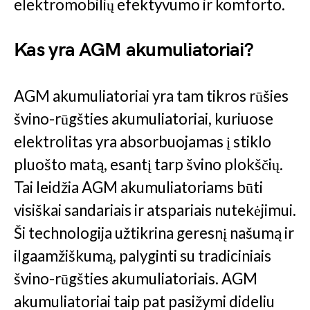
elektromobilių efektyvumo ir komforto.
Kas yra AGM akumuliatoriai?
AGM akumuliatoriai yra tam tikros rūšies
švino-rūgšties akumuliatoriai, kuriuose
elektrolitas yra absorbuojamas į stiklo
pluošto matą, esantį tarp švino plokščių.
Tai leidžia AGM akumuliatoriams būti
visiškai sandariais ir atspariais nutekėjimui.
Ši technologija užtikrina geresnį našumą ir
ilgaamžiškumą, palyginti su tradiciniais
švino-rūgšties akumuliatoriais. AGM
akumuliatoriai taip pat pasižymi dideliu