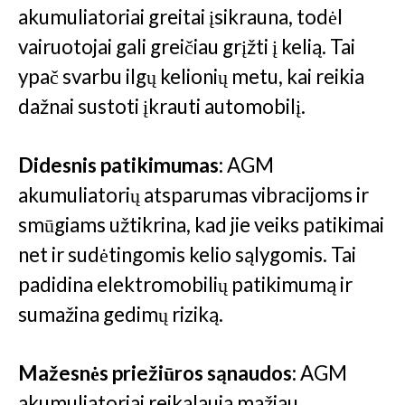
akumuliatoriai greitai įsikrauna, todėl
vairuotojai gali greičiau grįžti į kelią. Tai
ypač svarbu ilgų kelionių metu, kai reikia
dažnai sustoti įkrauti automobilį.
Didesnis patikimumas:
AGM
akumuliatorių atsparumas vibracijoms ir
smūgiams užtikrina, kad jie veiks patikimai
net ir sudėtingomis kelio sąlygomis. Tai
padidina elektromobilių patikimumą ir
sumažina gedimų riziką.
Mažesnės priežiūros sąnaudos:
AGM
akumuliatoriai reikalauja mažiau