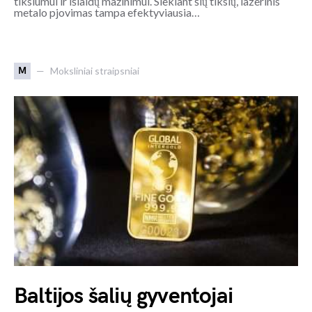
tikslumui ir išlaidų mažinimui. Siekiant šių tikslų, lazerinis
metalo pjovimas tampa efektyviausia…
M
Moksliniai straipsniai
Baltijos šalių gyventojai