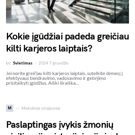
Kokie įgūdžiai padeda greičiau
kilti karjeros laiptais?
by
Svietimas
2024 7 gruodžio
Jei norite greičiau kilti karjeros laiptais, sutelkite dėmesį į
efektyvaus bendravimo, vadovavimo ir gebėjimo
prisitaikyti įgūdžius. Aiški išraiška…
M
Moksliniai straipsniai
Paslaptingas įvykis žmonių