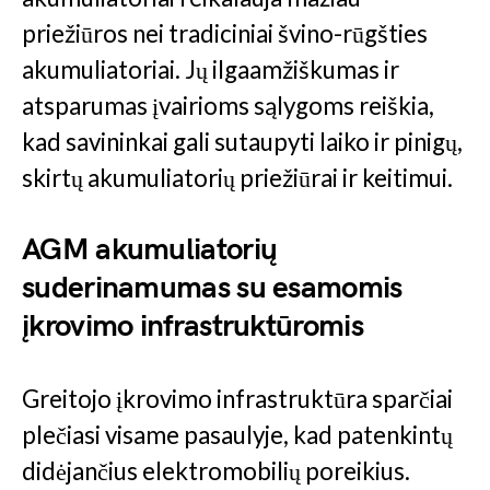
priežiūros nei tradiciniai švino-rūgšties
akumuliatoriai. Jų ilgaamžiškumas ir
atsparumas įvairioms sąlygoms reiškia,
kad savininkai gali sutaupyti laiko ir pinigų,
skirtų akumuliatorių priežiūrai ir keitimui.
AGM akumuliatorių
suderinamumas su esamomis
įkrovimo infrastruktūromis
Greitojo įkrovimo infrastruktūra sparčiai
plečiasi visame pasaulyje, kad patenkintų
didėjančius elektromobilių poreikius.