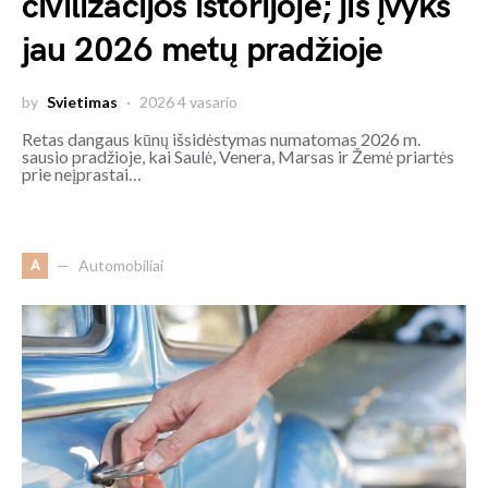
civilizacijos istorijoje; jis įvyks
jau 2026 metų pradžioje
by
Svietimas
2026 4 vasario
Retas dangaus kūnų išsidėstymas numatomas 2026 m.
sausio pradžioje, kai Saulė, Venera, Marsas ir Žemė priartės
prie neįprastai…
A
Automobiliai