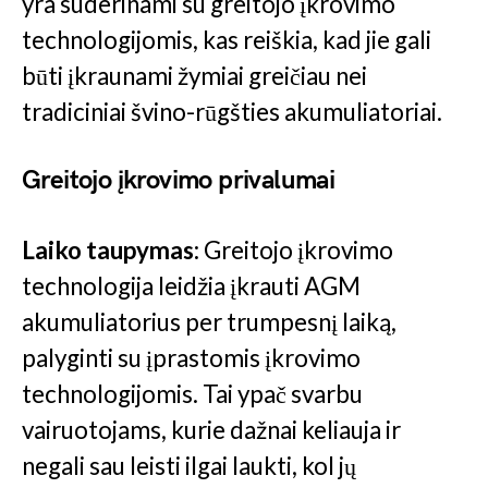
yra suderinami su greitojo įkrovimo
technologijomis, kas reiškia, kad jie gali
būti įkraunami žymiai greičiau nei
tradiciniai švino-rūgšties akumuliatoriai.
Greitojo įkrovimo privalumai
Laiko taupymas:
Greitojo įkrovimo
technologija leidžia įkrauti AGM
akumuliatorius per trumpesnį laiką,
palyginti su įprastomis įkrovimo
technologijomis. Tai ypač svarbu
vairuotojams, kurie dažnai keliauja ir
negali sau leisti ilgai laukti, kol jų