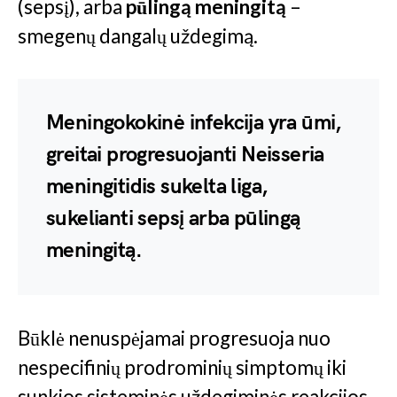
(sepsį), arba
pūlingą meningitą
–
smegenų dangalų uždegimą.
Meningokokinė infekcija yra ūmi,
greitai progresuojanti Neisseria
meningitidis sukelta liga,
sukelianti sepsį arba pūlingą
meningitą.
Būklė nenuspėjamai progresuoja nuo
nespecifinių prodrominių simptomų iki
sunkios sisteminės uždegiminės reakcijos,