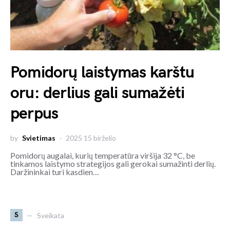
Pomidorų laistymas karštu
oru: derlius gali sumažėti
perpus
by
Svietimas
2025 15 birželio
Pomidorų augalai, kurių temperatūra viršija 32 °C, be
tinkamos laistymo strategijos gali gerokai sumažinti derlių.
Daržininkai turi kasdien…
S
Sveikata