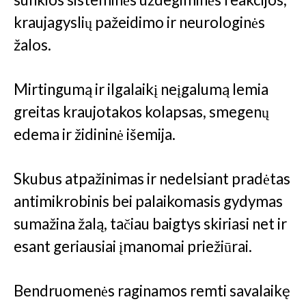
kraujagyslių pažeidimo ir neurologinės
žalos.
Mirtingumą ir ilgalaikį neįgalumą lemia
greitas kraujotakos kolapsas, smegenų
edema ir židininė išemija.
Skubus atpažinimas ir nedelsiant pradėtas
antimikrobinis bei palaikomasis gydymas
sumažina žalą, tačiau baigtys skiriasi net ir
esant geriausiai įmanomai priežiūrai.
Bendruomenės raginamos remti savalaikę