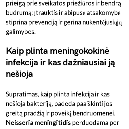
prieigą prie sveikatos priežiūros ir bendrą
budrumą; įtrauktis ir abipusė atsakomybė
stiprina prevenciją ir gerina nukentėjusiųjų
galimybes.
Kaip plinta meningokokinė
infekcija ir kas dažniausiai ją
nešioja
Supratimas, kaip plinta infekcija ir kas
nešioja bakteriją, padeda paaiškinti jos
greitą pradžią ir poveikį bendruomenei.
Neisseria meningitidis
perduodama per