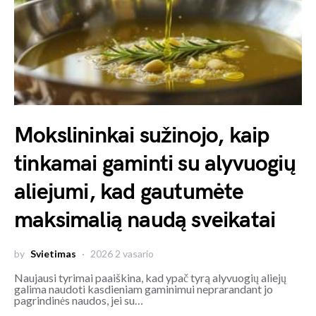
Mokslininkai sužinojo, kaip
tinkamai gaminti su alyvuogių
aliejumi, kad gautumėte
maksimalią naudą sveikatai
by
Svietimas
2026 2 vasario
Naujausi tyrimai paaiškina, kad ypač tyrą alyvuogių aliejų
galima naudoti kasdieniam gaminimui neprarandant jo
pagrindinės naudos, jei su…