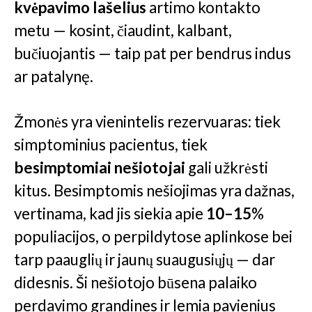
kvėpavimo lašelius
artimo kontakto
metu — kosint, čiaudint, kalbant,
bučiuojantis — taip pat per bendrus indus
ar patalynę.
Žmonės yra vienintelis rezervuaras: tiek
simptominius pacientus, tiek
besimptomiai nešiotojai
gali užkrėsti
kitus. Besimptomis nešiojimas yra dažnas,
vertinama, kad jis siekia apie
10–15
%
populiacijos, o perpildytose aplinkose bei
tarp paauglių ir jaunų suaugusiųjų — dar
didesnis. Ši nešiotojo būsena palaiko
perdavimo grandines ir lemia pavienius