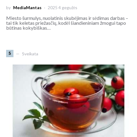
by
MediaMantas
2025 4 gegužės
Miesto šurmulys, nuolatinis skubėjimas ir sėdimas darbas –
tai tik keletas priežasčių, kodėl šiandieniniam žmogui tapo
būtinas kokybiškas…
S
Sveikata