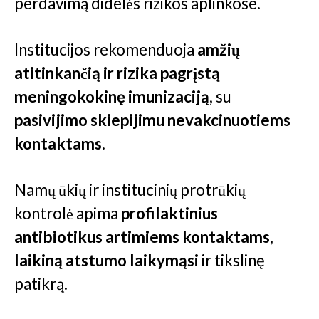
perdavimą didelės rizikos aplinkose.
Institucijos rekomenduoja
amžių
atitinkančią ir rizika pagrįstą
meningokokinę imunizaciją
, su
pasivijimo skiepijimu nevakcinuotiems
kontaktams
.
Namų ūkių ir institucinių protrūkių
kontrolė apima
profilaktinius
antibiotikus artimiems kontaktams
,
laikiną atstumo laikymąsi
ir tikslinę
patikrą.