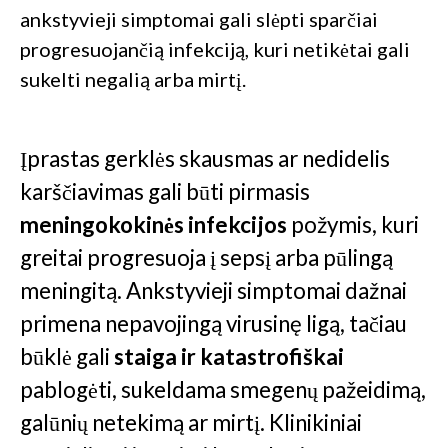
ankstyvieji simptomai gali slėpti sparčiai
progresuojančią infekciją, kuri netikėtai gali
sukelti negalią arba mirtį.
Įprastas gerklės skausmas ar nedidelis
karščiavimas gali būti pirmasis
meningokokinės infekcijos
požymis, kuri
greitai progresuoja į sepsį arba pūlingą
meningitą. Ankstyvieji simptomai dažnai
primena nepavojingą virusinę ligą, tačiau
būklė gali
staiga ir katastrofiškai
pablogėti, sukeldama smegenų pažeidimą,
galūnių netekimą ar mirtį. Klinikiniai