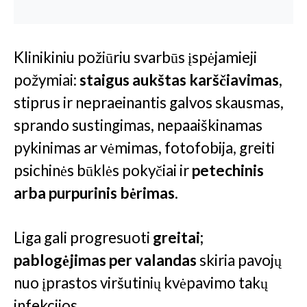
Klinikiniu požiūriu svarbūs įspėjamieji
požymiai:
staigus aukštas karščiavimas
,
stiprus ir nepraeinantis galvos skausmas,
sprando sustingimas, nepaaiškinamas
pykinimas ar vėmimas, fotofobija, greiti
psichinės būklės pokyčiai ir
petechinis
arba purpurinis bėrimas
.
Liga gali progresuoti
greitai;
pablogėjimas per valandas
skiria pavojų
nuo įprastos viršutinių kvėpavimo takų
infekcijos.