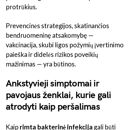
protrūkius.
Prevencinės strategijos, skatinančios
bendruomeninę atsakomybę —
vakcinacija, skubi ligos požymių įvertinimo
paieška ir didelės rizikos poveikių
mažinimas — yra būtinos.
Ankstyvieji simptomai ir
pavojaus ženklai, kurie gali
atrodyti kaip peršalimas
Kaip
rimta bakterinė infekcija
gali būti