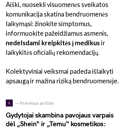
Aiški, nuosekli visuomenės sveikatos
komunikacija skatina bendruomenės
laikymąsi: žinokite simptomus,
informuokite pažeidžiamus asmenis,
nedelsdami kreipkitės į medikus
ir
laikykitės oficialių rekomendacijų.
Kolektyviniai veiksmai padeda išlaikyti
apsaugą ir mažina riziką bendruomenėje.
— Previous article
Gydytojai skambina pavojaus varpais
dėl „Shein“ ir „Temu“ kosmetikos: