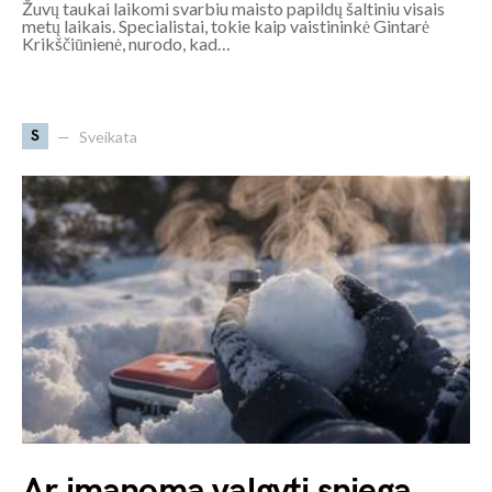
Žuvų taukai laikomi svarbiu maisto papildų šaltiniu visais
metų laikais. Specialistai, tokie kaip vaistininkė Gintarė
Krikščiūnienė, nurodo, kad…
S
Sveikata
Ar įmanoma valgyti sniegą