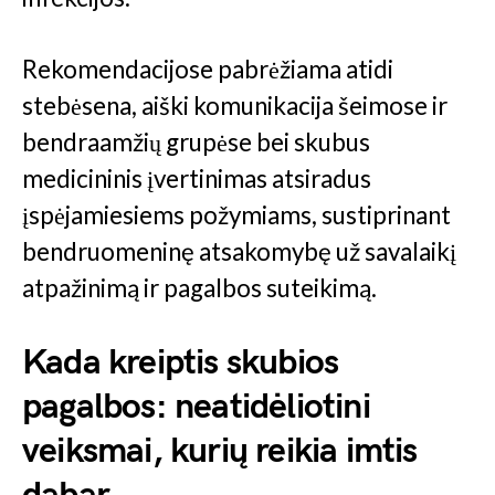
Rekomendacijose pabrėžiama atidi
stebėsena, aiški komunikacija šeimose ir
bendraamžių grupėse bei skubus
medicininis įvertinimas atsiradus
įspėjamiesiems požymiams, sustiprinant
bendruomeninę atsakomybę už savalaikį
atpažinimą ir pagalbos suteikimą.
Kada kreiptis skubios
pagalbos: neatidėliotini
veiksmai, kurių reikia imtis