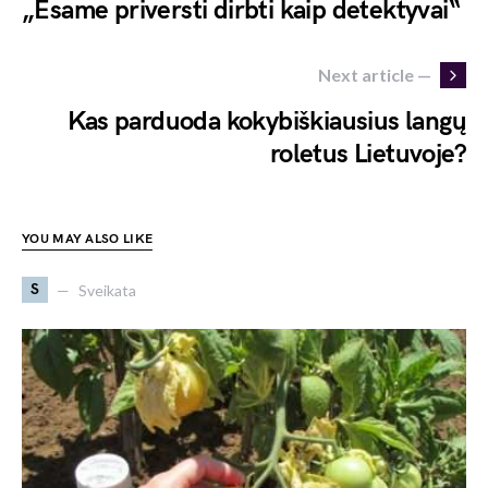
„Esame priversti dirbti kaip detektyvai“
Next article —
Kas parduoda kokybiškiausius langų
roletus Lietuvoje?
YOU MAY ALSO LIKE
S
Sveikata