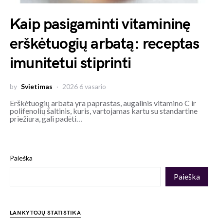
Kaip pasigaminti vitamininę
erškėtuogių arbatą: receptas
imunitetui stiprinti
by
Svietimas
2026 6 vasario
Erškėtuogių arbata yra paprastas, augalinis vitamino C ir
polifenolių šaltinis, kuris, vartojamas kartu su standartine
priežiūra, gali padėti…
Paieška
Paieška
LANKYTOJŲ STATISTIKA