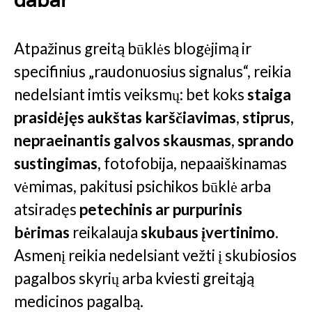
dabar
Atpažinus greitą būklės blogėjimą ir
specifinius „raudonuosius signalus“, reikia
nedelsiant imtis veiksmų: bet koks
staiga
prasidėjęs aukštas karščiavimas
,
stiprus,
nepraeinantis galvos skausmas
,
sprando
sustingimas
, fotofobija, nepaaiškinamas
vėmimas, pakitusi psichikos būklė arba
atsiradęs
petechinis ar purpurinis
bėrimas
reikalauja
skubaus įvertinimo
.
Asmenį reikia nedelsiant vežti į skubiosios
pagalbos skyrių arba kviesti greitąją
medicinos pagalbą.