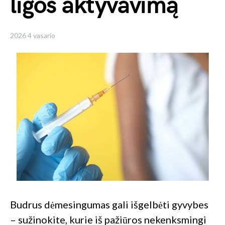
ligos aktyvavimą
2026 4 vasario
Budrus dėmesingumas gali išgelbėti gyvybes
– sužinokite, kurie iš pažiūros nekenksmingi