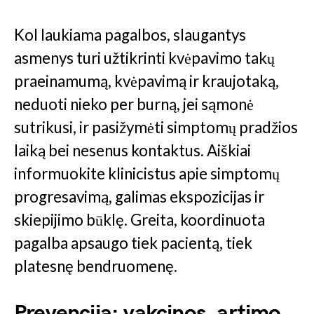
Kol laukiama pagalbos, slaugantys
asmenys turi užtikrinti kvėpavimo takų
praeinamumą, kvėpavimą ir kraujotaką,
neduoti nieko per burną, jei sąmonė
sutrikusi, ir pasižymėti simptomų pradžios
laiką bei nesenus kontaktus. Aiškiai
informuokite klinicistus apie simptomų
progresavimą, galimas ekspozicijas ir
skiepijimo būklę. Greita, koordinuota
pagalba apsaugo tiek pacientą, tiek
platesnę bendruomenę.
Prevencija: vakcinos, artimo