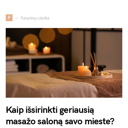
P
Patarimų rubrika
Kaip išsirinkti geriausią
masažo saloną savo mieste?