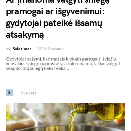
pramogai ar išgyvenimui:
gydytojai pateikė išsamų
atsakymą
by
Svietimas
2026 2 vasario
Gydytojai pažymi, kad mažais kiekiais paragauti šviežio,
nuošalaus sniego paprastai yra toleruojama, tačiau valgyti
neapdorotą sniegą kelia realią…
S
Sveikata