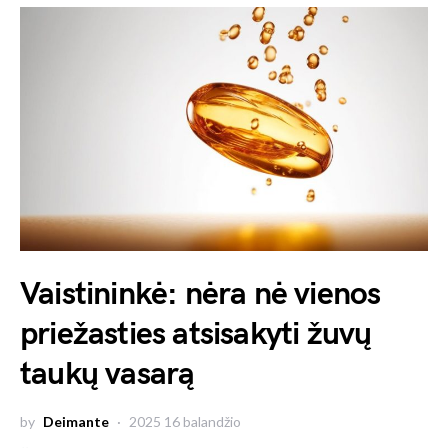
Vaistininkė: nėra nė vienos
priežasties atsisakyti žuvų
taukų vasarą
by
Deimante
2025 16 balandžio