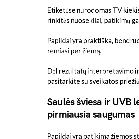
Etiketėse nurodomas TV kiekis 
rinkitės nuosekliai, patikimų g
Papildai yra praktiška, bendru
remiasi per žiemą.
Dėl rezultatų interpretavimo i
pasitarkite su sveikatos priežiū
Saulės šviesa ir UVB 
pirmiausia saugumas
Papildai yra patikima žiemos st