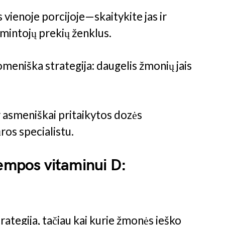
vienoje porcijoje—skaitykite jas ir
amintojų prekių ženklus.
omeniška strategija: daugelis žmonių jais
r asmeniškai pritaikytos dozės
ros specialistu.
lempos vitaminui D:
rategija, tačiau kai kurie žmonės ieško