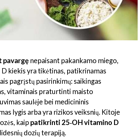
t pavargę
nepaisant pakankamo miego,
 kiekis yra tikėtinas, patikrinamas
ais pagrįstų pasirinkimų: saikingas
s, vitaminais praturtinti maisto
uvimas saulėje bei medicininis
as lygis arba yra rizikos veiksnių. Kitoje
ozės, kaip
patikrinti 25‑OH vitamino D
didesnių dozių terapiją.