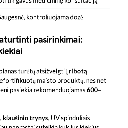
i tik gavus medicininę konsultaciją
Saugesnė, kontroliuojama dozė
aturtinti pasirinkimai:
kiekiai
lanas turėtų atsižvelgti į
ribotą
nefortifikuotų maisto produktų, nes net
i vieni pasiekia rekomenduojamas
600–
s,
kiaušinio trynys
, UV spinduliais
iau paprastai suteikia kuklius kiekius.