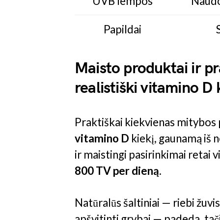
UVB lempos
Naudot
Papildai
Maisto produktai ir pr
realistiški vitamino D 
Praktiškai kiekvienas mitybos p
vitamino D
kiekį, gaunamą iš 
ir maistingi pasirinkimai reta
800 TV per dieną
.
Natūralūs šaltiniai — riebi žuvi
apšvitinti grybai — padeda, tač