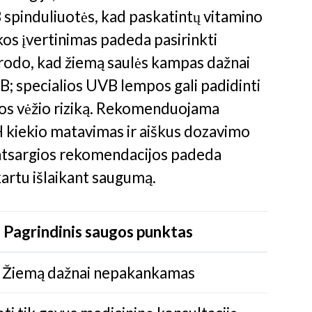
B spinduliuotės, kad paskatintų vitamino
kos įvertinimas padeda pasirinkti
rodo, kad žiemą saulės kampas dažnai
; specialios UVB lempos gali padidinti
dos vėžio riziką. Rekomenduojama
H kiekio matavimas ir aiškus dozavimo
ir atsargios rekomendacijos padeda
artu išlaikant saugumą.
Pagrindinis saugos punktas
Žiemą dažnai nepakankamas