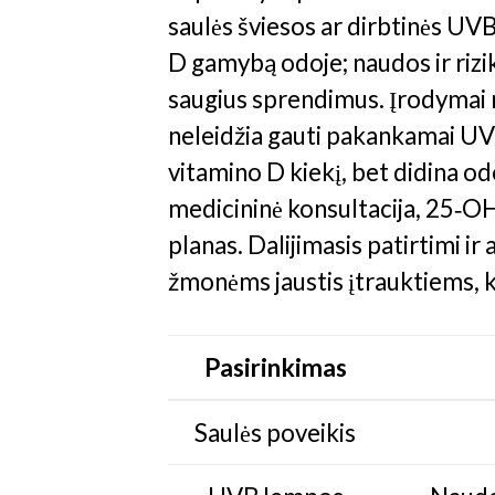
saulės šviesos ar dirbtinės UV
D gamybą odoje; naudos ir rizi
saugius sprendimus. Įrodymai 
neleidžia gauti pakankamai UVB
vitamino D kiekį, bet didina o
medicininė konsultacija, 25‑O
planas. Dalijimasis patirtimi 
žmonėms jaustis įtrauktiems, k
Pasirinkimas
Saulės poveikis