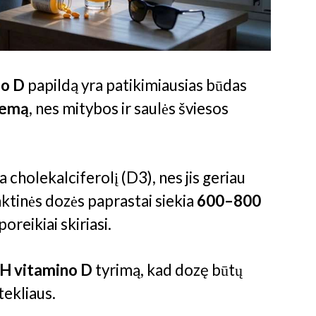
no D
papildą yra patikimiausias būdas
iemą
, nes mitybos ir saulės šviesos
cholekalciferolį (D3), nes jis geriau
aktinės dozės paprastai siekia
600–800
poreikiai skiriasi.
H vitamino D
tyrimą, kad dozę būtų
tekliaus.