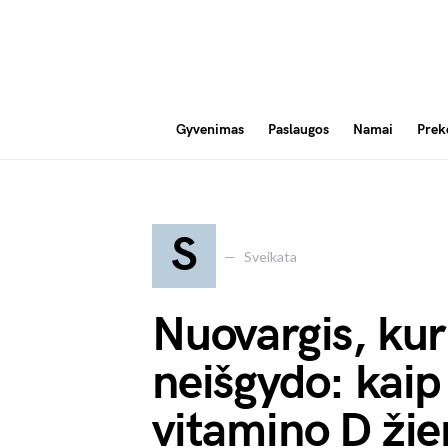
Gyvenimas
Paslaugos
Namai
Prek
S
Sveikata
Nuovargis, kur
neišgydo: kaip 
vitamino D ži