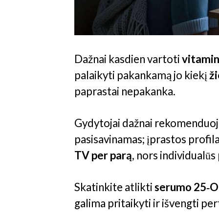
Dažnai kasdien vartoti
vitami
palaikyti pakankamą jo kiekį
ž
paprastai nepakanka.
Gydytojai dažnai rekomenduoja 
pasisavinamas; įprastos profil
TV per parą
, nors individualūs 
Skatinkite atlikti
serumo 25‑O
galima pritaikyti ir išvengti per