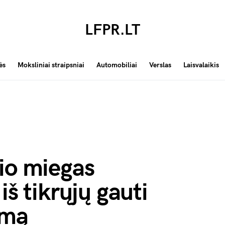
LFPR.LT
ės
Moksliniai straipsniai
Automobiliai
Verslas
Laisvalaikis
io miegas
iš tikrųjų gauti
emą