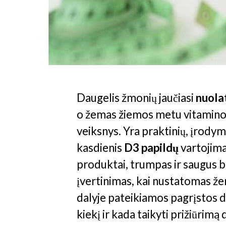
Daugelis žmonių jaučiasi
nuola
o žemas žiemos metu vitamino D
veiksnys. Yra praktinių, įrodym
kasdienis
D3 papildų
vartojima
produktai, trumpas ir saugus b
įvertinimas, kai nustatomas žem
dalyje pateikiamos pagrįstos d
kiekį ir kada taikyti prižiūrimą 