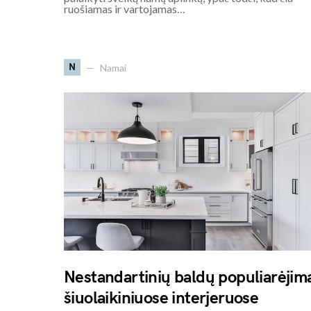
ruošiamas ir vartojamas…
N
Namai
Nestandartinių baldų populiarėjim
šiuolaikiniuose interjeruose