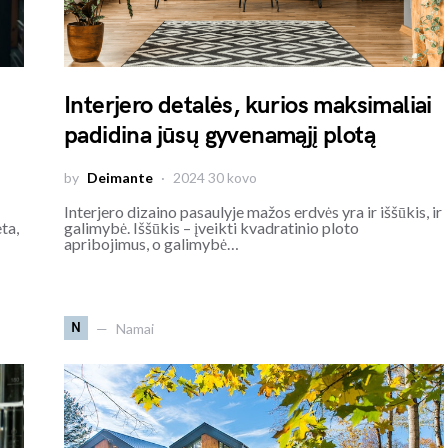
Interjero detalės, kurios maksimaliai
padidina jūsų gyvenamąjį plotą
by
Deimante
2024 30 kovo
Interjero dizaino pasaulyje mažos erdvės yra ir iššūkis, ir
ta,
galimybė. Iššūkis – įveikti kvadratinio ploto
apribojimus, o galimybė…
N
Namai