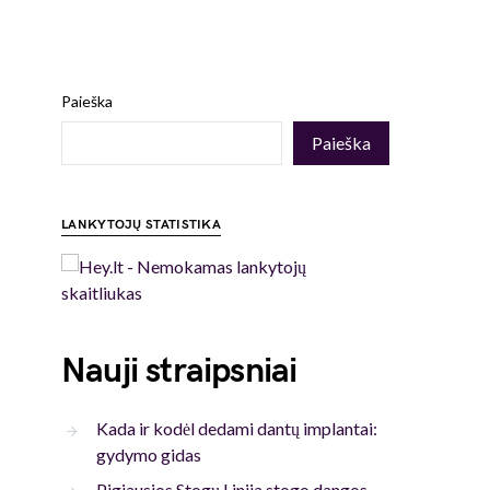
Paieška
Paieška
LANKYTOJŲ STATISTIKA
Nauji straipsniai
Kada ir kodėl dedami dantų implantai:
gydymo gidas
Pigiausios Stogų Linija stogo dangos