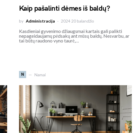
Kaip pašalinti dėmes iš baldų?
by
Administracija
2024 20 balandžio
Kasdieniai gyvenimo džiaugsmai kartais gali palikti
nepageidaujamų pėdsakų ant mūsų baldų. Nesvarbu, ar
tai būtų raudono vyno taurė,…
N
Namai