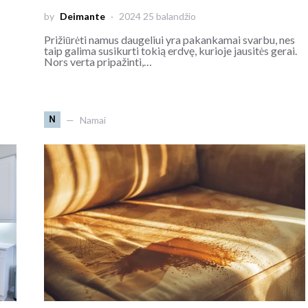
by
Deimante
2024 25 balandžio
Prižiūrėti namus daugeliui yra pakankamai svarbu, nes
taip galima susikurti tokią erdvę, kurioje jausitės gerai.
Nors verta pripažinti,…
N
Namai