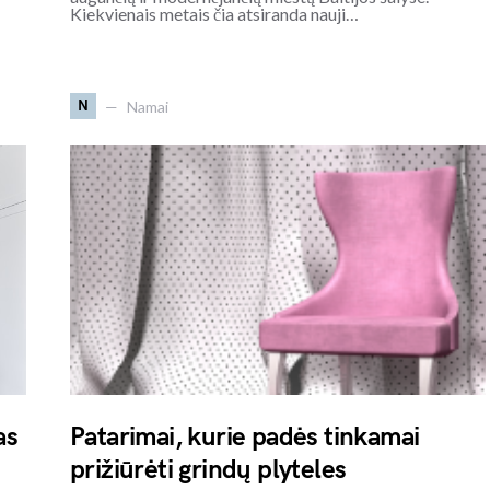
Kiekvienais metais čia atsiranda nauji…
N
Namai
as
Patarimai, kurie padės tinkamai
prižiūrėti grindų plyteles