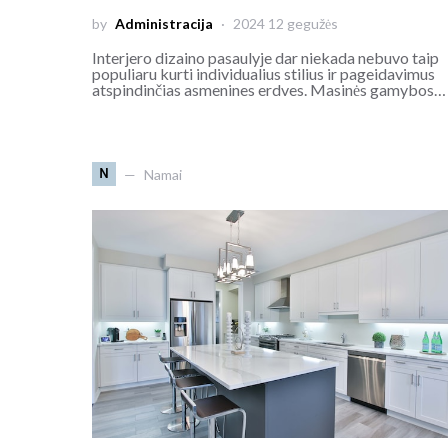
by
Administracija
2024 12 gegužės
Interjero dizaino pasaulyje dar niekada nebuvo taip
populiaru kurti individualius stilius ir pageidavimus
atspindinčias asmenines erdves. Masinės gamybos…
N
Namai