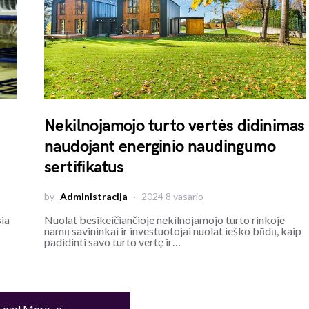
Nekilnojamojo turto vertės didinimas
naudojant energinio naudingumo
sertifikatus
by
Administracija
2024 8 vasario
sia
Nuolat besikeičiančioje nekilnojamojo turto rinkoje
namų savininkai ir investuotojai nuolat ieško būdų, kaip
padidinti savo turto vertę ir…
Load More