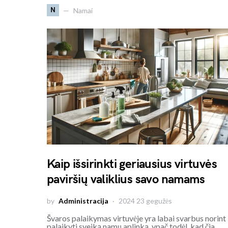
N
Namai
Kaip išsirinkti geriausius virtuvės
paviršių valiklius savo namams
by
Administracija
2024 23 gegužės
Švaros palaikymas virtuvėje yra labai svarbus norint
palaikyti sveiką namų aplinką, ypač todėl, kad čia