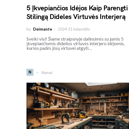
5 Įkvepiančios Idėjos Kaip Parengti
Stilingą Dideles Virtuvės Interjerą
by
Deimante
2024 21 balandžio
Sveiki visi! Šiame straipsnyje dalinsimės su jumis 5
įkvepiančiomis didelios virtuvės interjero idėjomis,
kurios padės jūsų virtuvei atgyti…
N
Namai