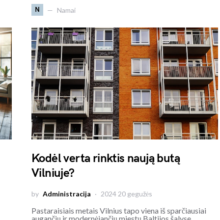
N
Namai
Kodėl verta rinktis naują butą
Vilniuje?
by
Administracija
2024 20 gegužės
Pastaraisiais metais Vilnius tapo viena iš sparčiausiai
augančių ir modernėjančių miestų Baltijos šalyse.