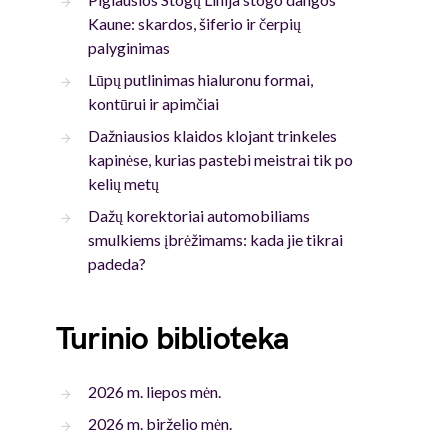
Kaune: skardos, šiferio ir čerpių
palyginimas
Lūpų putlinimas hialuronu formai,
kontūrui ir apimčiai
Dažniausios klaidos klojant trinkeles
kapinėse, kurias pastebi meistrai tik po
kelių metų
Dažų korektoriai automobiliams
smulkiems įbrėžimams: kada jie tikrai
padeda?
Turinio biblioteka
2026 m. liepos mėn.
2026 m. birželio mėn.