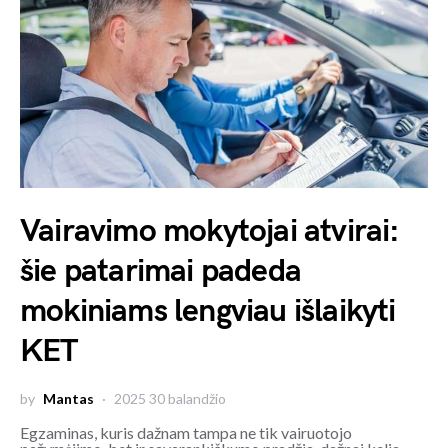
Vairavimo mokytojai atvirai:
šie patarimai padeda
mokiniams lengviau išlaikyti
KET
by
Mantas
2025 30 balandžio
Egzaminas, kuris dažnam tampa ne tik vairuotojo