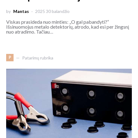
by
Mantas
2025 30 balandžio
Viskas prasideda nuo minties: „O gal pabandyti?“
Išsinuomojus metalo detektorių, atrodo, kad esi per žingsnį
nuo atradimo. Tačiau…
P
Patarimų rubrika