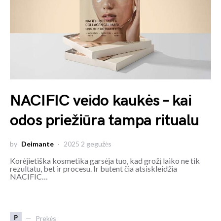
NACIFIC veido kaukės – kai
odos priežiūra tampa ritualu
by
Deimante
2025 2 gegužės
Korėjietiška kosmetika garsėja tuo, kad grožį laiko ne tik
rezultatu, bet ir procesu. Ir būtent čia atsiskleidžia
NACIFIC…
P
Prekės