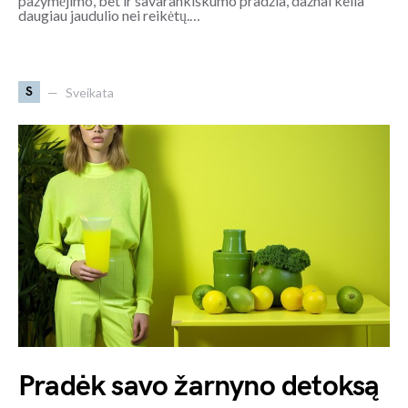
pažymėjimo, bet ir savarankiškumo pradžia, dažnai kelia
daugiau jaudulio nei reikėtų.…
S
Sveikata
Pradėk savo žarnyno detoksą