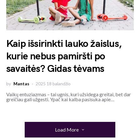
Kaip išsirinkti lauko žaislus,
kurie nebus pamiršti po
savaitės? Gidas tėvams
by
Mantas
2025 18 balandžio
Vaikų entuziazmas – tai ugnis, kuri užsidega greitai, bet dar
greičiau gali užgesti. Ypač kai kalba pasisuka apie…
Load More