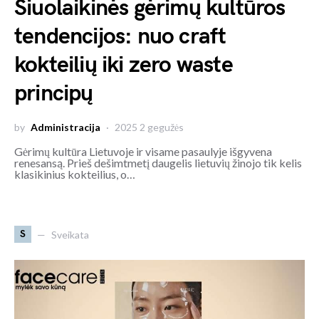
Šiuolaikinės gėrimų kultūros
tendencijos: nuo craft
kokteilių iki zero waste
principų
by
Administracija
2025 2 gegužės
Gėrimų kultūra Lietuvoje ir visame pasaulyje išgyvena
renesansą. Prieš dešimtmetį daugelis lietuvių žinojo tik kelis
klasikinius kokteilius, o…
S
Sveikata