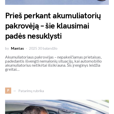
Prieš perkant akumuliatorių
pakrovėją – šie klausimai
padės nesuklysti
by
Mantas
2025 30 balandžio
Akumuliatoriaus pakrovėjas – nepakeičiamas prietaisas,
padedantis išvengti nemalonių situacijų, kai automobilio
akumuliatorius netikėtai išsikrauna. Šis įrenginys leidžia
greitai…
P
Patarimų rubrika