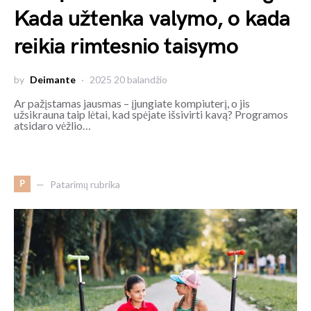
Kada užtenka valymo, o kada
reikia rimtesnio taisymo
by
Deimante
2025 20 balandžio
Ar pažįstamas jausmas – įjungiate kompiuterį, o jis
užsikrauna taip lėtai, kad spėjate išsivirti kavą? Programos
atsidaro vėžlio…
P
Patarimų rubrika