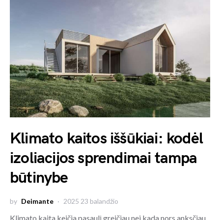
Klimato kaitos iššūkiai: kodėl
izoliacijos sprendimai tampa
būtinybe
by
Deimante
2025 23 balandžio
Klimato kaita keičia pasaulį greičiau nei kada nors anksčiau.