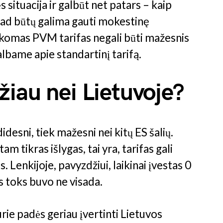
 situacija ir galbūt net patars – kaip
kad būtų galima gauti mokestinę
aikomas PVM tarifas negali būti mažesnis
lbame apie standartinį tarifą.
iau nei Lietuvoje?
idesni, tiek mažesni nei kitų ES šalių.
am tikras išlygas, tai yra, tarifas gali
. Lenkijoje, pavyzdžiui, laikinai įvestas 0
s toks buvo ne visada.
rie padės geriau įvertinti Lietuvos