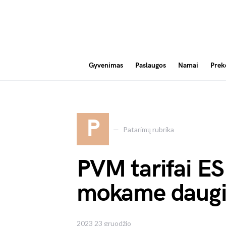
Gyvenimas
Paslaugos
Namai
Prek
P
Patarimų rubrika
PVM tarifai ES
mokame daugi
2023 23 gruodžio