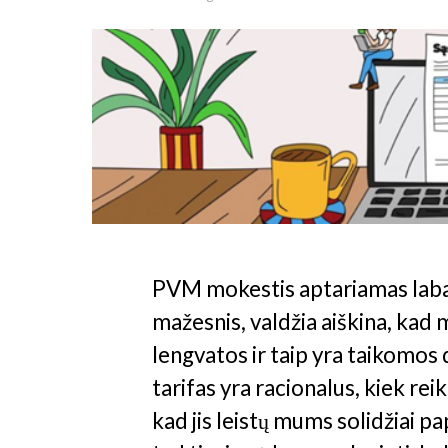
PVM mokestis aptariamas labai d
mažesnis, valdžia aiškina, kad
lengvatos ir taip yra taikomos
tarifas yra racionalus, kiek re
kad jis leistų mums solidžiai p