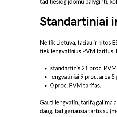
tad tiesiog įdomu palyginti, k
Standartiniai ir
Ne tik Lietuva, tačiau ir kitos E
tiek lengvatinius PVM tarifus. 
standartinis 21 proc. PVM 
lengvatiniai 9 proc. arba 5
0 proc. PVM tarifas.
Gauti lengvatinį tarifą galima a
daug, tad geriausia tartis su įm