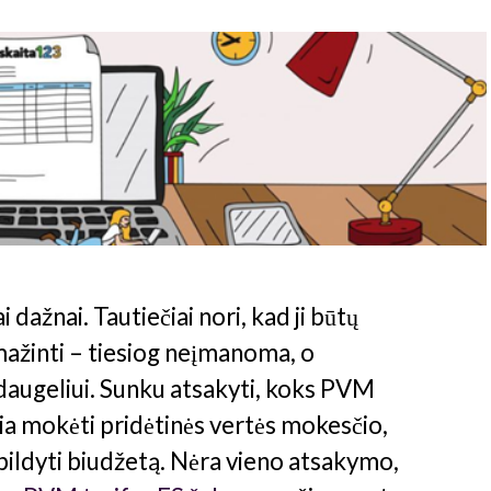
ažnai. Tautiečiai nori, kad ji būtų
 mažinti – tiesiog neįmanoma, o
 daugeliui. Sunku atsakyti, koks PVM
ikia mokėti pridėtinės vertės mokesčio,
apildyti biudžetą. Nėra vieno atsakymo,