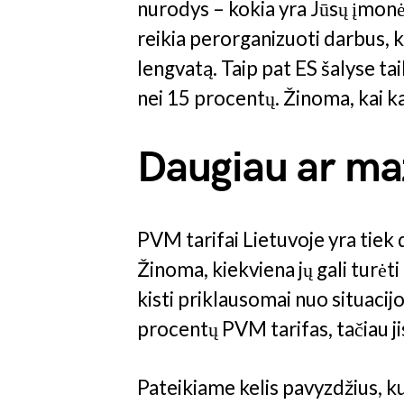
nurodys – kokia yra Jūsų įmonės
reikia perorganizuoti darbus, 
lengvatą. Taip pat ES šalyse t
nei 15 procentų. Žinoma, kai ka
Daugiau ar maž
PVM tarifai Lietuvoje yra tiek d
Žinoma, kiekviena jų gali turėti t
kisti priklausomai nuo situacijos
procentų PVM tarifas, tačiau ji
Pateikiame kelis pavyzdžius, ku