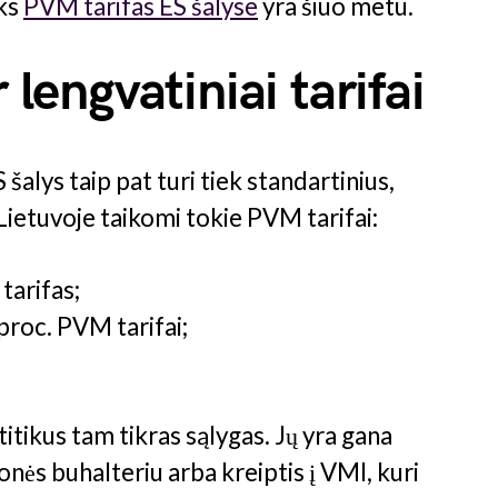
oks
PVM tarifas ES šalyse
yra šiuo metu.
 lengvatiniai tarifai
S šalys taip pat turi tiek standartinius,
Lietuvoje taikomi tokie PVM tarifai:
tarifas;
 proc. PVM tarifai;
titikus tam tikras sąlygas. Jų yra gana
onės buhalteriu arba kreiptis į VMI, kuri